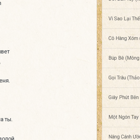
n
Vì Sao Lại Th
Cô Hàng Xóm (
ывет
Búp Bê (Mông 
д
Gọi Trâu (Thảo
еня.
Giây Phút Bên
Một Ngón Tay 
а ты.
Nâng Cánh Ướ
 водой