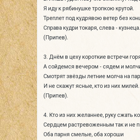
Я иду к рябинушке тропкою крутой.
Треплет под кудрявою ветер без кон
Справа кудри токаря, слева - кузнеца
(Припев).
3. Днём в цеху короткие встречи гор
А сойдемся вечером - сядем и молч
Смотрят звёзды летние молча на па
И не скажут ясные, кто из них милей.
(Припев).
4. Кто из них желаннее, руку сжать к
Сердцем растревоженным так и не 
Оба парня смелые, оба хороши