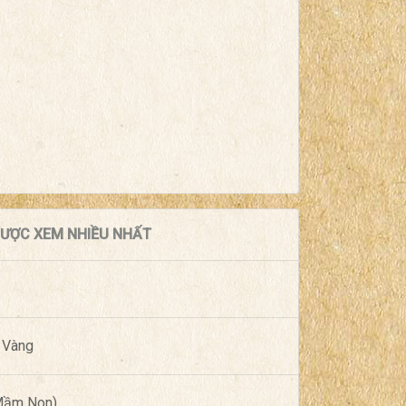
 ĐƯỢC XEM NHIỀU NHẤT
 Vàng
(Mầm Non)