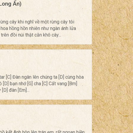
Long Ẩn)
rừng cây khi nghĩ về một rừng cây tôi
 hoa hồng hồn nhiên như ngàn ánh lửa
rên đồi núi thật cằn khô cây...
tar [C] Đàn ngân lên chúng ta [D] cùng hòa
 [D] bạn nhớ [G] cha [C] Cất vang [Bm]
 [D] đàn [Em]...
ồ kết Anh hôn lên trán em, rất ngoan hiền