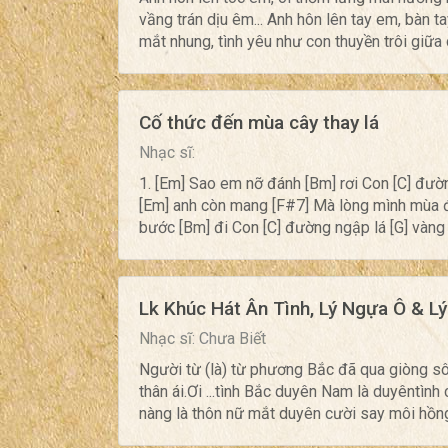
vầng trán dịu êm... Anh hôn lên tay em, bàn t
mắt nhung, tình yêu như con thuyền trôi giữa 
Cố thức đến mùa cây thay lá
Nhạc sĩ:
1. [Em] Sao em nỡ đánh [Bm] rơi Con [C] đườ
[Em] anh còn mang [F#7] Mà lòng mình mùa đ
bước [Bm] đi Con [C] đường ngập lá [G] vàng 
Lk Khúc Hát Ân Tình, Lý Ngựa Ô & L
Nhạc sĩ: Chưa Biết
Người từ (là) từ phương Bắc đã qua giòng s
thân ái.Ơi ...tình Bắc duyên Nam là duyêntìn
nàng là thôn nữ mắt duyên cười say môi hồn