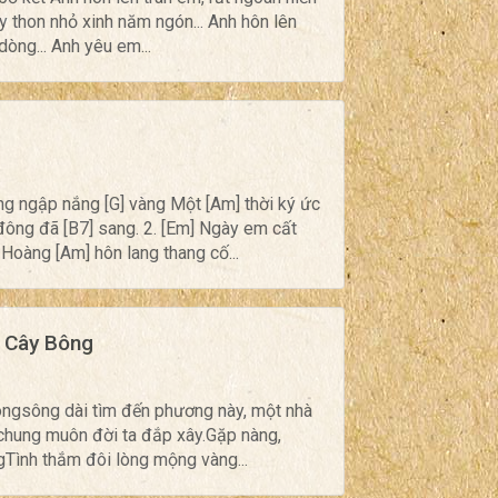
ay thon nhỏ xinh năm ngón... Anh hôn lên
dòng... Anh yêu em...
ng ngập nắng [G] vàng Một [Am] thời ký ức
ông đã [B7] sang. 2. [Em] Ngày em cất
Hoàng [Am] hôn lang thang cố...
ý Cây Bông
ôngsông dài tìm đến phương này, một nhà
h chung muôn đời ta đắp xây.Gặp nàng,
gTình thắm đôi lòng mộng vàng...