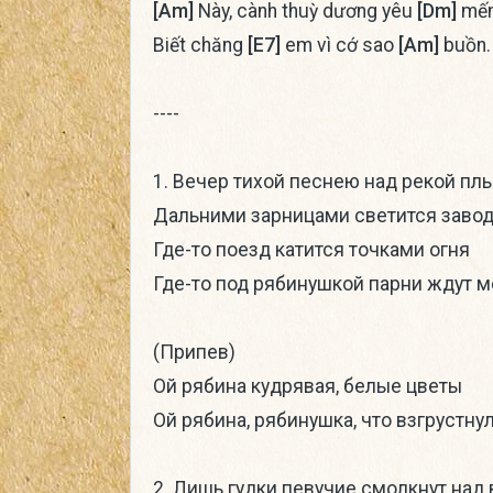
[Am]
Này, cành thuỳ dương yêu
[Dm]
mế
Biết chăng
[E7]
em vì cớ sao
[Am]
buồn.
----
1. Вечер тихой песнею над рекой пл
Дальними зарницами светится заво
Где-то поезд катится точками огня
Где-то под рябинушкой парни ждут м
(Припев)
Ой рябина кудрявая, белые цветы
Ой рябина, рябинушка, что взгрустнул
2. Лишь гудки певучие смолкнут над