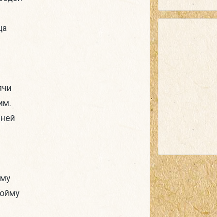
ца
.
ячи
им.
рней
ому
пойму