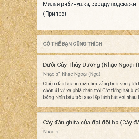
Милая рябинушка, сердцу подскажи.
(Припев).
CÓ THỂ BẠN CŨNG THÍCH
Dưới Cây Thùy Dương (Nhạc Ngoại (
Nhạc sĩ: Nhạc Ngoại (Nga)
Chiều dần buông màu tím vẳng bên sông lời
chờn đi về xa phiá chân trời Cất tiếng hát b
bóng Nhìn bầu trời sao lấp lánh hát với nhau l
Cây đàn ghita của đại đội ba (Cây đà
Nhạc sĩ: