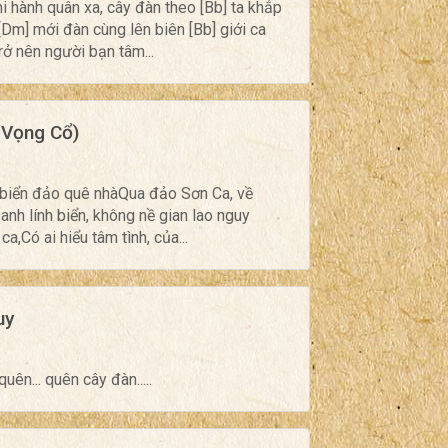
hi hành quân xa, cây đàn theo [Bb] ta khắp
[Dm] mới đàn cùng lên biên [Bb] giới ca
rở nên người bạn tâm...
(Vọng Cổ)
i biển đảo quê nhàQua đảo Sơn Ca, về
nh lính biển, không nề gian lao nguy
ca,Có ai hiểu tâm tình, của...
uy
uên... quên cây đàn.....