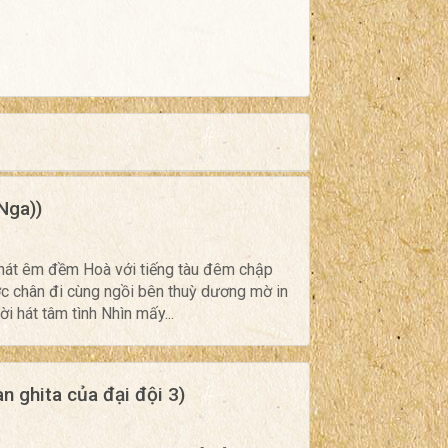
Nga))
 hát êm đềm Hoà với tiếng tàu đêm chập
ước chân đi cùng ngồi bên thuỳ dương mờ in
ời hát tâm tình Nhìn mấy...
n ghita của đại đội 3)