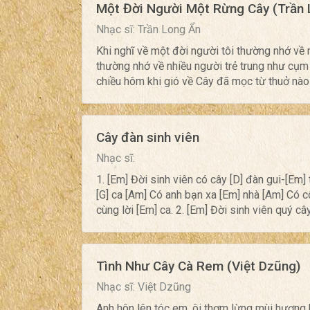
Một Đời Người Một Rừng Cây (Trần 
Nhạc sĩ: Trần Long Ẩn
Khi nghĩ về một đời người tôi thường nhớ về 
thường nhớ về nhiều người trẻ trung như cụm
chiều hôm khi gió về Cây đã mọc từ thuở nào t
Cây đàn sinh viên
Nhạc sĩ:
1. [Em] Đời sinh viên có cây [D] đàn gui-[Em] 
[G] ca [Am] Có anh bạn xa [Em] nhà [Am] Có cô
cùng lời [Em] ca. 2. [Em] Đời sinh viên quý cây
Tình Như Cây Cà Rem (Việt Dzũng)
Nhạc sĩ: Việt Dzũng
Anh hôn lên tóc em, ôi thơm lừng mùi hương b