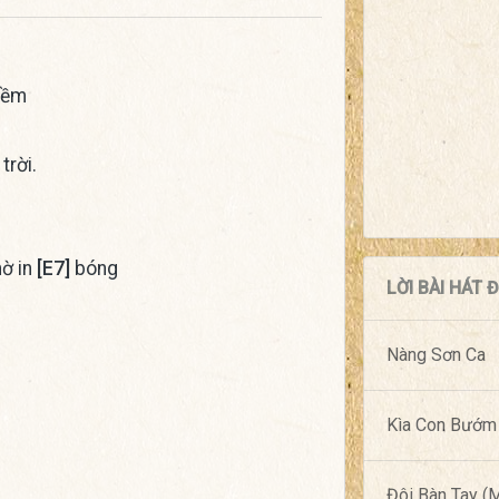
ềm
trời.
ờ in
[E7]
bóng
LỜI BÀI HÁT
Nàng Sơn Ca
Kìa Con Bướm
Đôi Bàn Tay 