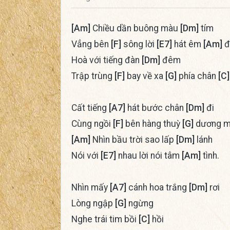
[Am]
Chiều dần buông màu
[Dm]
tím
Vẳng bên
[F]
sông lời
[E7]
hát êm
[Am]
đ
Hoà với tiếng đàn
[Dm]
đêm
Trập trùng
[F]
bay về xa
[G]
phía chân
[C]
Cất tiếng
[A7]
hát bước chân
[Dm]
đi
Cùng ngồi
[F]
bên hàng thuỳ
[G]
dương m
[Am]
Nhìn bầu trời sao lấp
[Dm]
lánh
Nói với
[E7]
nhau lời nói tâm
[Am]
tình.
Nhìn mấy
[A7]
cánh hoa trắng
[Dm]
rơi
Lòng ngập
[G]
ngừng
Nghe trái tim bồi
[C]
hồi