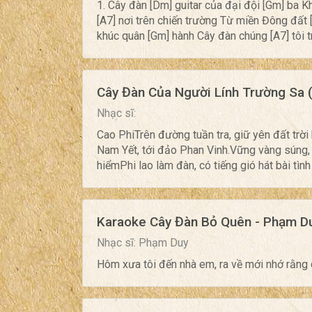
1. Cây đàn [Dm] guitar của đại đội [Gm] ba K
[A7] nơi trên chiến trường Từ miền Đông đất 
khúc quân [Gm] hành Cây đàn chúng [A7] tôi t
Cây Đàn Của Người Lính Trường Sa 
Nhạc sĩ:
Cao PhiTrên đường tuần tra, giữ yên đất trờ
Nam Yết, tới đảo Phan Vinh.Vững vàng súng, a
hiểmPhi lao làm đàn, có tiếng gió hát bài tình 
Karaoke Cây Đàn Bỏ Quên - Phạm D
Nhạc sĩ: Phạm Duy
Hôm xưa tôi đến nhà em, ra về mới nhớ rằng q