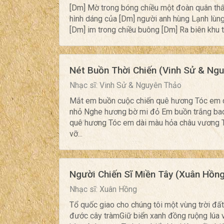
[Dm] Mờ trong bóng chiều một đoàn quân thấp
hình dáng của [Dm] người anh hùng Lạnh lùng
[Dm] im trong chiều buông [Dm] Ra biên khu 
Nét Buồn Thời Chiến (Vinh Sử & Ng
Nhạc sĩ: Vinh Sử & Nguyên Thảo
Mắt em buồn cuộc chiến quê hương Tóc em 
nhỏ Nghe hương bờ mi đỏ Em buồn trắng ba
quê hương Tóc em dài màu hỏa châu vương 
vỡ...
Người Chiến Sĩ Miền Tây (Xuân Hồng
Nhạc sĩ: Xuân Hồng
Tổ quốc giao cho chúng tôi một vùng trời đấ
đước cây tràmGiữ biển xanh đồng ruộng lúa 