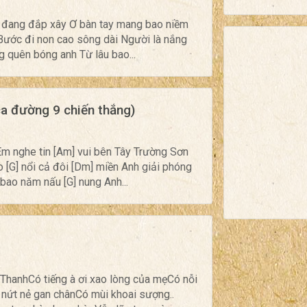
i đang đắp xây Ơ bàn tay mang bao niềm
i Bước đi non cao sông dài Người là nắng
 quên bóng anh Từ lâu bao...
ca đường 9 chiến thắng)
Em nghe tin [Am] vui bên Tây Trường Sơn
[G] nổi cả đôi [Dm] miền Anh giải phóng
bao năm nấu [G] nung Anh...
ThanhCó tiếng à ơi xao lòng của mẹCó nỗi
 nứt nẻ gan chânCó mùi khoai sượng..