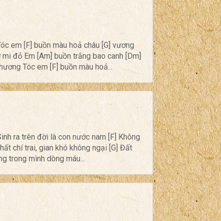
óc em [F] buồn màu hoả châu [G] vương
 mi đỏ Em [Am] buồn trắng bao canh [Dm]
hương Tóc em [F] buồn màu hoả...
Sinh ra trên đời là con nước nam [F] Không
ất chí trai, gian khó không ngại [G] Đất
g trong mình dòng máu...