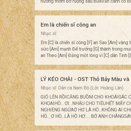
nướng thơm bờ ruộng sau bừaVẫn cánh cò bay 
Em là chiến sĩ công an
Nhạc sĩ:
Em [C] là chiến sĩ công [F] an Sao [Am] vàng 
sức [Am] mạnh Để trưởng [G] thành trong muôn
an Theo [Am] Đảng một lòng vì [C] dân Tình [
LÝ KÉO CHÀI - OST Thỏ Bảy Màu và 
Nhạc sĩ: Dân ca Nam Bộ (Lời: Hoàng Lân)
GIÓ LÊN RỒICĂNG BUỒM CHO KHOÁIGÁC 
KHOAIHÒ… ƠI…NHẬU CHO TIÊUHẾT MẤY C
NGHIÊNG NGỬAỚ HƠ LÀ HÒ…KHÔNG AI C
HÒ… Ơ HÒ…LÀ HÒ HƠ……BỚ ANH CHÀNGSAY 