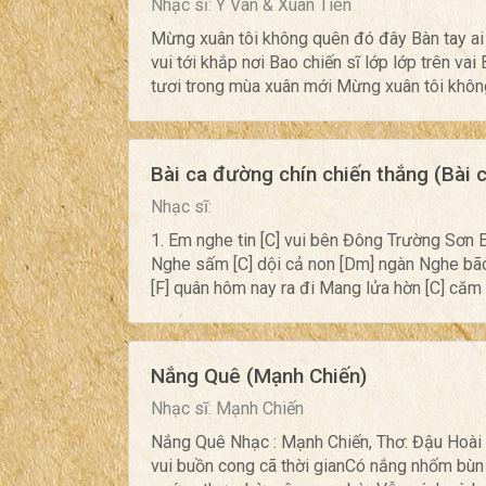
Nhạc sĩ: Y Vân & Xuân Tiên
Mừng xuân tôi không quên đó đây Bàn tay a
vui tới khắp nơi Bao chiến sĩ lớp lớp trên va
tươi trong mùa xuân mới Mừng xuân tôi không
Bài ca đường chín chiến thắng (Bài 
Nhạc sĩ:
1. Em nghe tin [C] vui bên Đông Trường Sơn 
Nghe sấm [C] dội cả non [Dm] ngàn Nghe bão 
[F] quân hôm nay ra đi Mang lửa hờn [C] căm 
Nắng Quê (Mạnh Chiến)
Nhạc sĩ: Mạnh Chiến
Nắng Quê Nhạc : Mạnh Chiến, Thơ: Đậu Hoài 
vui buồn cong cã thời gianCó nắng nhốm bùn