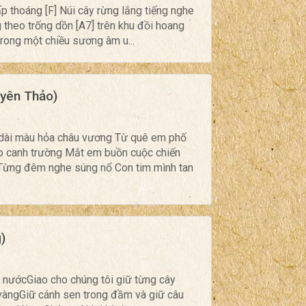
 thoáng [F] Núi cây rừng lắng tiếng nghe
 theo trống dồn [A7] trên khu đồi hoang
trong một chiều sương âm u...
uyên Thảo)
dài màu hỏa châu vương Từ quê em phố
o canh trường Mắt em buồn cuộc chiến
Từng đêm nghe súng nổ Con tim mình tan
)
t nướcGiao cho chúng tôi giữ từng cây
vàngGiữ cánh sen trong đầm và giữ câu