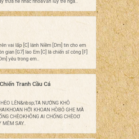
trưa hè nhac nhòaVẫn lũy tre ngà...
trên vai lấp [C] lánh Niềm [Dm] tin cho em
 gian [G7] lao Em [C] là chiến sĩ công [F]
Dm] yêu trong em...
Chiến Tranh Cầu Cá
CHÈO LÊN&nbsp;TA NƯỚNG KHÔ
HAIKHOAN HỠI KHOAN HÒBỎ GHE MÀ
HỐNG CHÈOKHÔNG AI CHỐNG CHÈOƠ
MÈM SAY...