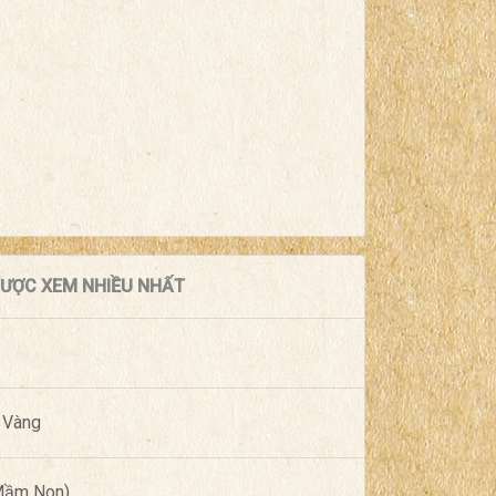
 ĐƯỢC XEM NHIỀU NHẤT
 Vàng
(Mầm Non)