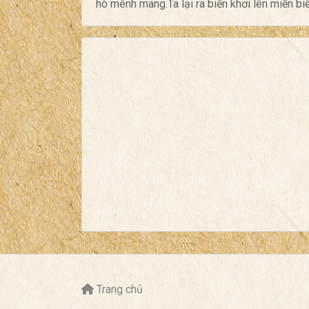
hò mênh mang.Ta lại ra biển khơi lên miền biên
Trang chủ