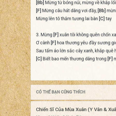
[Bb]
Mừng từ bóng núi, mừng về khắp lố
[F]
Mừng câu hát dâng vơi đầy,
[Bb]
mừng
Mừng lên tô thắm tương lai bàn
[C]
tay
3. Mừng
[F]
xuân tôi không quên chốn xa
Ơ cành
[F]
hoa thương yêu đầy sương g
Sau tấm áo lớn sắc cây xanh, khắp quê
[C]
Biết bao mến thương dâng trong
[F]
m
CÓ THỂ BẠN CŨNG THÍCH
Chiến Sĩ Của Mùa Xuân (Y Vân & Xuâ