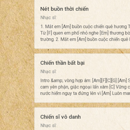
Nét buồn thời chiến
Nhạc sĩ:
1. Mắt em [Am] buồn cuộc chiến quê hương T
Từ [F] quen em phố nhỏ nghe [Em] thương bờ
trường. 2. Mắt em [Am] buồn cuộc chiến quê 
Chiến thần bất bại
Nhạc sĩ:
Intro &amp; vòng hợp âm: [Am][F][C][G] [Am] 
cam yên phận, giặc ngoại lấn xâm [C] Vững ch
nước hiểm nguy ta đứng lên vì [Am] Luôn man
Chiến sĩ vô danh
Nhạc sĩ: