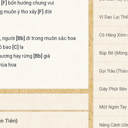
i
[F]
bốn hướng chung vui
 muôn ý thơ xây
[F]
đời
Vì Sao Lại Th
Cô Hàng Xóm (
, người
[Bb]
đi trong muôn sắc hoa
ió bao
[C]
la
Búp Bê (Mông 
 hương hay rừng
[Bb]
già
ùa hoa
Gọi Trâu (Thảo
Giây Phút Bên
Một Ngón Tay 
n Tiên)
Nâng Cánh Ướ