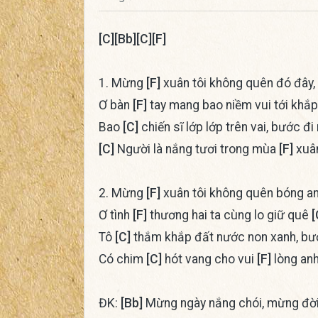
[C]
[Bb]
[C]
[F]
1. Mừng
[F]
xuân tôi không quên đó đây,
Ơ bàn
[F]
tay mang bao niềm vui tới khắ
Bao
[C]
chiến sĩ lớp lớp trên vai, bước đ
[C]
Người là nắng tươi trong mùa
[F]
xuâ
2. Mừng
[F]
xuân tôi không quên bóng an
Ơ tình
[F]
thương hai ta cùng lo giữ quê
[
Tô
[C]
thắm khắp đất nước non xanh, bướ
Có chim
[C]
hót vang cho vui
[F]
lòng an
ĐK:
[Bb]
Mừng ngày nắng chói, mừng đờ