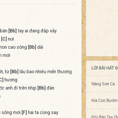
 bàn
[Bb]
tay ai đang đắp xây
p
[C]
nơi
i non cao sông
[Bb]
dài
n mới
LỜI BÀI HÁT
h, từ
[Bb]
lâu bao nhiêu mến thương
C]
hương
Nàng Sơn Ca
c anh đi trên nhịp
[Bb]
đàn
h
Kìa Con Bướm
i sống mới
[F]
hai ta cùng say
Đôi Bàn Tay 