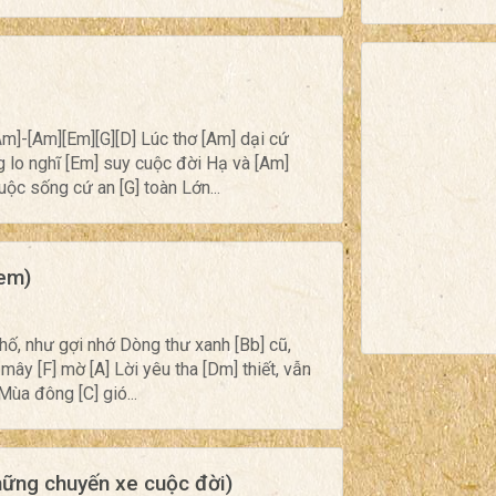
Am]-[Am][Em][G][D] Lúc thơ [Am] dại cứ
 lo nghĩ [Em] suy cuộc đời Hạ và [Am]
uộc sống cứ an [G] toàn Lớn...
 em)
 phố, như gợi nhớ Dòng thư xanh [Bb] cũ,
ây [F] mờ [A] Lời yêu tha [Dm] thiết, vẫn
Mùa đông [C] gió...
hững chuyến xe cuộc đời)