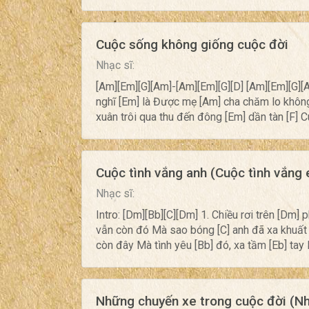
Cuộc sống không giống cuộc đời
Nhạc sĩ:
[Am][Em][G][Am]-[Am][Em][G][D] [Am][Em][G][
nghĩ [Em] là Được mẹ [Am] cha chăm lo không
xuân trôi qua thu đến đông [Em] dần tàn [F] C
Cuộc tình vắng anh (Cuộc tình vắng
Nhạc sĩ:
Intro: [Dm][Bb][C][Dm] 1. Chiều rơi trên [Dm]
vẫn còn đó Mà sao bóng [C] anh đã xa khuất m
còn đây Mà tình yêu [Bb] đó, xa tầm [Eb] tay 
Những chuyến xe trong cuộc đời (N