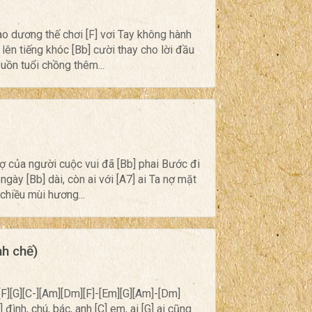
o dương thế chơi [F] vơi Tay không hành
 lên tiếng khóc [Bb] cười thay cho lời đầu
buồn tuổi chồng thêm...
ợ của người cuộc vui đã [Bb] phai Bước đi
gày [Bb] dài, còn ai với [A7] ai Ta nợ mặt
chiều mùi hương...
nh chế)
-[F][G][C-][Am][Dm][F]-[Em][G][Am]-[Dm]
 đình, chú, bác, anh [C] em, ai [G] ai cũng