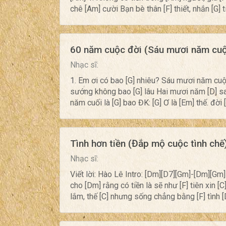
chê [Am] cười Bạn bè thân [F] thiết, nhắn [G] t
60 năm cuộc đời (Sáu mươi năm cuộ
Nhạc sĩ:
1. Em ơi có bao [G] nhiêu? Sáu mươi năm cuộ
sướng không bao [G] lâu Hai mươi năm [D] sa
năm cuối là [G] bao ĐK: [G] Ơ là [Em] thế. đời
Tình hơn tiền (Đắp mộ cuộc tình chế
Nhạc sĩ:
Viết lời: Hào Lê Intro: [Dm][D7][Gm]-[Dm][Gm
cho [Dm] rằng có tiền là sẽ như [F] tiên xin [C
lắm, thế [C] nhưng sống chẳng bằng [F] tình [D