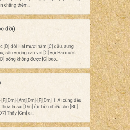
in chẳng thèm...
c đời)
c [D] đời Hai mươi năm [C] đầu, sung
u, sầu vương cao vời [C] vợi Hai mươi
 [D] sống không được [G] bao...
)
]-[F][Dm]-[Am][Dm]-[F][Dm] 1. Ai cũng đều
] thưa là sai [Dm] rồi Tiền nhiều cho [Bb]
7] Thấy [Gm] ai...