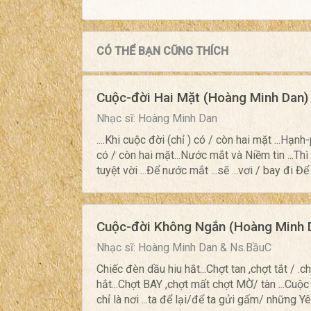
CÓ THỂ BẠN CŨNG THÍCH
Cuộc-đời Hai Mặt (Hoàng Minh Dan)
Nhạc sĩ: Hoàng Minh Dan
....Khi cuộc đời (chỉ ) có / còn hai mặt ...Hạn
có / còn hai mặt...Nước mắt và Niềm tin ...Thì 
tuyệt vời ...Để nước mắt ...sẽ ...vơi / bay đi Để
Cuộc-đời Không Ngắn (Hoàng Minh 
Nhạc sĩ: Hoàng Minh Dan & Ns.BầuC
Chiếc đèn dầu hiu hắt...Chợt tan ,chợt tắt / .
hắt...Chợt BAY ,chợt mất chợt MỜ/ tàn ...Cuộc
chỉ là nơi ...ta để lại/để ta gửi gấm/ những Yêu