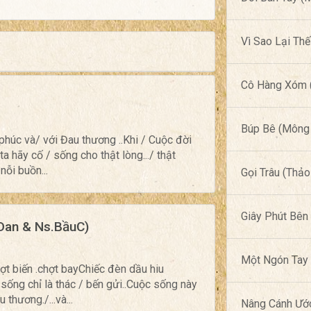
Vì Sao Lại Th
Cô Hàng Xóm (
Búp Bê (Mông 
h-phúc và/ với Đau thương ..Khi / Cuộc đời
ta hãy cố / sống cho thật lòng.../ thật
 nỗi buồn...
Gọi Trâu (Thảo
Giây Phút Bên
Dan & Ns.BầuC)
Một Ngón Tay 
chợt biến .chợt bayChiếc đèn dầu hiu
 sống chỉ là thác / bến gửi..Cuộc sống này
 thương./...và...
Nâng Cánh Ướ