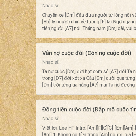
Nhạc sĩ:
Chuyến xe [Dm] đầu đưa người từ lòng nôi và
[Bb] lý ngước nhìn về tương [F] lai Ngỡ ngàng
tiên người [A7] nói. Tháng năm [Dm] dài, vui 
Vẫn nợ cuộc đời (Còn nợ cuộc đời)
Nhạc sĩ:
Ta nợ cuộc [Dm] đời hạt cơm sẻ [A7] đôi Ta n
trong [D7] đời xót xa Câu [Gm] cười qua từng n
[Dm] trời từng tia nắng [A7] mai Ta nợ đường 
Đồng tiền cuộc đời (Đắp mộ cuộc tì
Nhạc sĩ:
Viết lời: Lee HT Intro: [Am][F][G][C]-[Em][Am]
[Am] 1. Không có tiền trong [Am] người, gia [F]