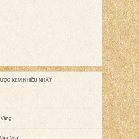
 ĐƯỢC XEM NHIỀU NHẤT
 Vàng
(Mầm Non)