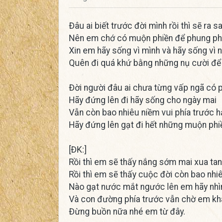
Đâu ai biết trước đời mình rồi thì sẽ ra 
Nên em chớ có muộn phiền để phung phí
Xin em hãy sống vì mình và hãy sống vì
Quên đi quá khứ bằng những nụ cười để
Đời người đâu ai chưa từng vấp ngã có 
Hãy đứng lên đi hãy sống cho ngày mai
Vẫn còn bao nhiêu niềm vui phía trước
Hãy đứng lên gạt đi hết những muộn phi
[ĐK:]
Rồi thì em sẽ thấy nắng sớm mai xua t
Rồi thì em sẽ thấy cuộc đời còn bao nhi
Nào gạt nước mắt ngước lên em hãy nhìn
Và con đường phía trước vẫn chờ em k
Đừng buồn nữa nhé em từ đây.