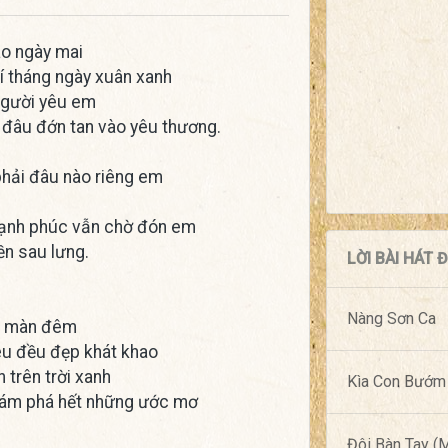
sao ngày mai
 tháng ngày xuân xanh
 người yêu em
 đâu đớn tan vào yêu thương.
phải đâu nào riêng em
 hạnh phúc vẫn chờ đón em
ền sau lưng.
LỜI BÀI HÁT
Nàng Sơn Ca
an màn đêm
êu đều đẹp khát khao
 trên trời xanh
Kìa Con Bướm
hám phá hết những ước mơ
Đôi Bàn Tay 