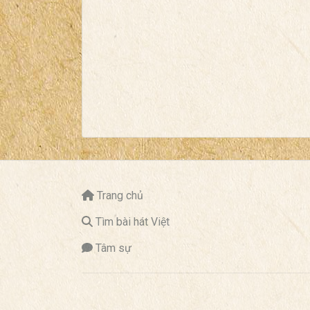
Trang chủ
Tìm bài hát Việt
Tâm sự