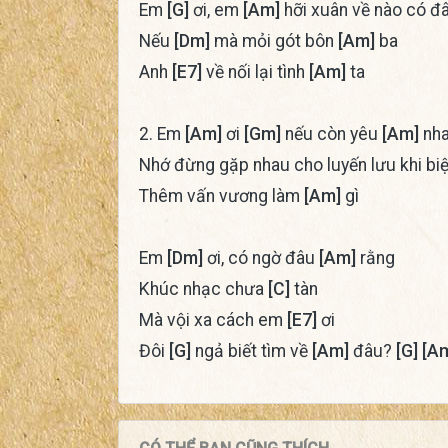
Em
[G]
ơi, em
[Am]
hỡi xuân về nào có đ
Nếu
[Dm]
mà mỏi gót bôn
[Am]
ba
Anh
[E7]
về nối lại tình
[Am]
ta
2. Em
[Am]
ơi
[Gm]
nếu còn yêu
[Am]
nh
Nhớ đừng gặp nhau cho luyến lưu khi bi
Thêm vấn vương làm
[Am]
gì
Em
[Dm]
ơi, có ngờ đâu
[Am]
rằng
Khúc nhạc chưa
[C]
tàn
Mà vội xa cách em
[E7]
ơi
Đôi
[G]
ngả biết tìm về
[Am]
đâu?
[G]
[A