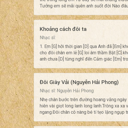
Tưởng em sẽ mãi quên anh suốt đời Nào đâu 
Khoảng cách đôi ta
Nhạc sĩ:
1. Em [G] hỡi thời gian [D] qua Anh đã [Em] 
cho đôi chân em lẻ [G] loi âm thầm Bật [C] kh
anh chưa [D] từng nghĩ đến Cảm giác [Em] tro
Đôi Giày Vải (Nguyễn Hải Phong)
Nhạc sĩ: Nguyễn Hải Phong
Nhẹ chân bước trên đường hoang vắng ngày h
hiên vài giọt long lanh long lanh.Trông xa xa
ngang.Đôi chân cô nàng bé tí tẹo lặng ngụp tro