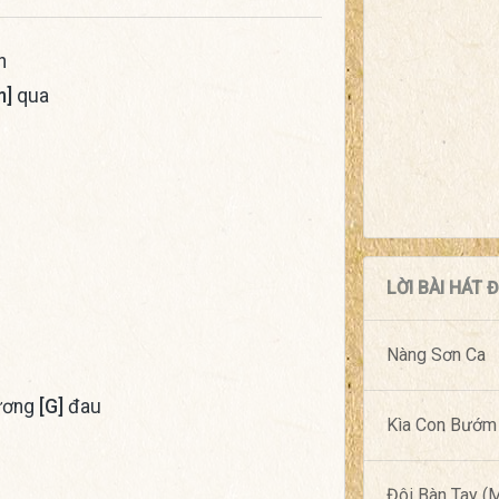
h
m]
qua
LỜI BÀI HÁT
Nàng Sơn Ca
hương
[G]
đau
Kìa Con Bướm
Đôi Bàn Tay 