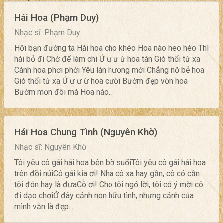
Hái Hoa (Phạm Duy)
Nhạc sĩ: Phạm Duy
Hỡi bạn đường ta Hái hoa cho khéo Hoa nào heo héo Thì
hái bỏ đi Chớ để làm chi Ứ ư ư ừ hoa tàn Gió thổi từ xa
Cánh hoa phơi phới Yêu làn hương mới Chẳng nỡ bẻ hoa
Gió thổi từ xa Ứ ư ư ừ hoa cười Bướm đẹp vờn hoa
Bướm mơn đôi má Hoa nào...
Hái Hoa Chung Tình (Nguyên Khờ)
Nhạc sĩ: Nguyên Khờ
Tôi yêu cô gái hái hoa bên bờ suốiTôi yêu cô gái hái hoa
trên đồi núiCô gái kia ơi! Nhà cô xa hay gần, cô có cần
tôi đón hay là đưaCô ơi! Cho tôi ngỏ lời, tôi có ý mời cô
đi dạo chơiỞ đây cảnh non hữu tình, nhưng cảnh của
mình vẫn là đẹp...