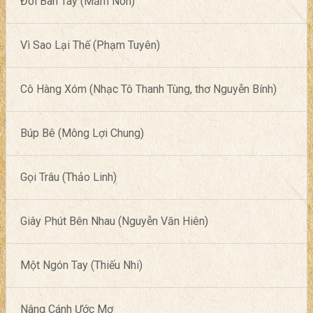
Đôi Bàn Tay (Mầm Non)
Vì Sao Lại Thế (Phạm Tuyên)
Cô Hàng Xóm (Nhạc Tô Thanh Tùng, thơ Nguyễn Bính)
Búp Bê (Mông Lợi Chung)
Gọi Trâu (Thảo Linh)
Giây Phút Bên Nhau (Nguyễn Văn Hiên)
Một Ngón Tay (Thiếu Nhi)
Nâng Cánh Ước Mơ