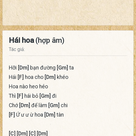
Hái hoa
(hợp âm)
Tác giả:
Hỡi
[Dm]
bạn đường
[Gm]
ta
Hái
[F]
hoa cho
[Dm]
khéo
Hoa nào heo héo
Thì
[F]
hái bỏ
[Gm]
đi
Chớ
[Dm]
để làm
[Gm]
chi
[F]
Ứ ư ư ừ hoa
[Dm]
tàn
[C]
[Dm]
[C]
[Dm]