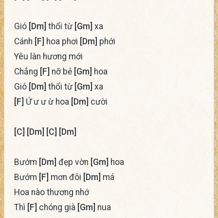
Gió
[Dm]
thổi từ
[Gm]
xa
Cánh
[F]
hoa phơi
[Dm]
phới
Yêu làn hương mới
Chẳng
[F]
nỡ bẻ
[Gm]
hoa
Gió
[Dm]
thổi từ
[Gm]
xa
[F]
Ứ ư ư ừ hoa
[Dm]
cười
[C]
[Dm]
[C]
[Dm]
Bướm
[Dm]
đẹp vờn
[Gm]
hoa
Bướm
[F]
mơn đôi
[Dm]
má
Hoa nào thương nhớ
Thì
[F]
chóng già
[Gm]
nua