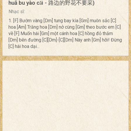
huā bu yào cǎi - 路边的野花不要采)
Nhạc sĩ:
1. [F] Bướm vàng [Dm] tung bay kìa [Gm] muôn sắc [C]
hoa [Am] Trăng hoa [Dm] nở cùng [Gm] theo bước em [C]
về [F] Muốn hái [Gm] một cánh hoa [C] hồng đỏ thắm
[Dm] bên đường [C][Dm]-[C][Dm] Này anh [Gm] hỡi! Đừng
[C] hái hoa dại...