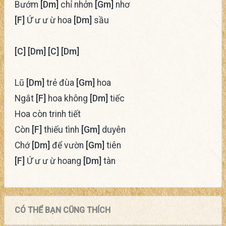
Bướm
[Dm]
chỉ nhởn
[Gm]
nhơ
[F]
Ứ ư ư ừ hoa
[Dm]
sầu
[C]
[Dm]
[C]
[Dm]
Lũ
[Dm]
trẻ đùa
[Gm]
hoa
Ngắt
[F]
hoa không
[Dm]
tiếc
Hoa còn trinh tiết
Còn
[F]
thiếu tình
[Gm]
duyên
Chớ
[Dm]
để vườn
[Gm]
tiên
[F]
Ứ ư ư ừ hoang
[Dm]
tàn
CÓ THỂ BẠN CŨNG THÍCH