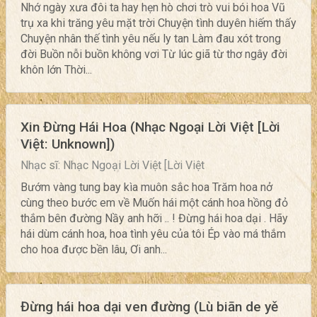
Nhớ ngày xưa đôi ta hay hẹn hò chơi trò vui bói hoa Vũ
trụ xa khi trăng yêu mặt trời Chuyện tình duyên hiếm thấy
Chuyện nhân thế tình yêu nếu ly tan Làm đau xót trong
đời Buồn nỗi buồn không vơi Từ lúc giã từ thơ ngây đời
khôn lớn Thời...
Xin Đừng Hái Hoa (Nhạc Ngoại Lời Việt [Lời
Việt: Unknown])
Nhạc sĩ: Nhạc Ngoại Lời Việt [Lời Việt
Bướm vàng tung bay kìa muôn sắc hoa Trăm hoa nở
cùng theo bước em về Muốn hái một cánh hoa hồng đỏ
thắm bên đường Nầy anh hỡi .. ! Đừng hái hoa dại . Hãy
hái dùm cánh hoa, hoa tình yêu của tôi Ép vào má thắm
cho hoa được bền lâu, Ơi anh...
Đừng hái hoa dại ven đường (Lù biān de yě