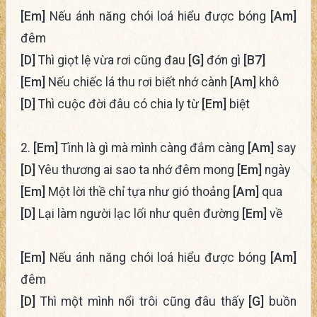
[Em]
Nếu ánh năng chói loá hiểu được bóng
[Am]
đêm
[D]
Thì giọt lệ vừa rơi cũng đau
[G]
đớn gì
[B7]
[Em]
Nếu chiếc lá thu rơi biết nhớ cành
[Am]
khô
[D]
Thì cuộc đời đâu có chia ly từ
[Em]
biệt
2.
[Em]
Tình là gì mà mình càng đắm càng
[Am]
say
[D]
Yêu thương ai sao ta nhớ đêm mong
[Em]
ngày
[Em]
Một lời thề chỉ tựa như gió thoảng
[Am]
qua
[D]
Lại làm người lạc lối như quên đường
[Em]
về
[Em]
Nếu ánh năng chói loá hiểu được bóng
[Am]
đêm
[D]
Thì một mình nổi trôi cũng đâu thấy
[G]
buồn