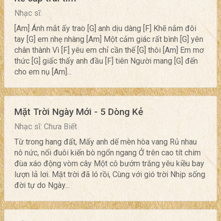
Nhạc sĩ:
[Am] Ánh mắt ấy trao [G] anh dịu dàng [F] Khẽ nắm đôi
tay [G] em nhẹ nhàng [Am] Một cảm giác rất bình [G] yên
chân thành Vì [F] yêu em chỉ cần thế [G] thôi [Am] Em mơ
thức [G] giấc thấy anh đầu [F] tiên Người mang [G] đến
cho em nụ [Am]...
Mặt Trời Ngày Mới - 5 Dòng Kẻ
Nhạc sĩ: Chưa Biết
Từ trong hang đất, Mấy anh dế mèn hòa vang Rủ nhau
nô nức, nối đuôi kiến bò ngổn ngang Ở trên cao tít chim
đùa xáo động vòm cây Một cô bướm trắng yêu kiều bay
lượn lả lơi. Mặt trời đã ló rồi, Cùng với gió trời Nhịp sống
đời tự do Ngày...