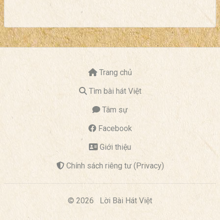
Trang chủ
Tìm bài hát Việt
Tâm sự
Facebook
Giới thiệu
Chính sách riêng tư (Privacy)
© 2026
Lời Bài Hát Việt