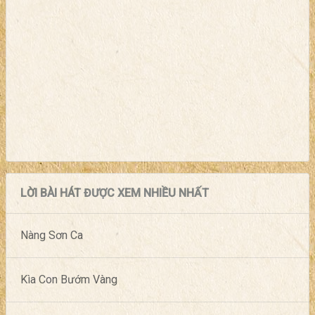
LỜI BÀI HÁT ĐƯỢC XEM NHIỀU NHẤT
Nàng Sơn Ca
Kìa Con Bướm Vàng