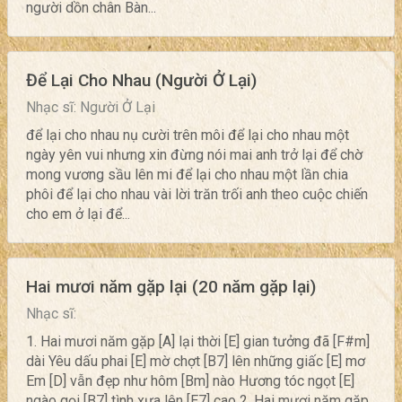
người dồn chân Bàn...
Để Lại Cho Nhau (Người Ở Lại)
Nhạc sĩ: Người Ở Lại
để lại cho nhau nụ cười trên môi để lại cho nhau một
ngày yên vui nhưng xin đừng nói mai anh trở lại để chờ
mong vương sầu lên mi để lại cho nhau một lần chia
phôi để lại cho nhau vài lời trăn trối anh theo cuộc chiến
cho em ở lại để...
Hai mươi năm gặp lại (20 năm gặp lại)
Nhạc sĩ:
1. Hai mươi năm gặp [A] lại thời [E] gian tưởng đã [F#m]
dài Yêu dấu phai [E] mờ chợt [B7] lên những giấc [E] mơ
Em [D] vẫn đẹp như hôm [Bm] nào Hương tóc ngọt [E]
ngào gọi [B7] tình xưa lên [E7] cao 2. Hai mươi năm gặp