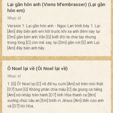
Lại gần hôn anh (Viens M'embrasser) (Lại gần
hôn em)
Nhạc sĩ:
Version 1: Lại gần hôn anh - Ngọc Lan trình bày 1. Lại
[Am] đây bên anh em hỡi trước khi xa anh đêm nay lại
[Dm] gần bên anh Vẫn [G] biết đôi ta chia tay nhưng
trong lòng [C] còn mê say, lại [Dm] gần với [E] anh Lại
[Am] đây bên anh hãy...
Ô Noel lại về (Ôi Noel lại về)
Nhạc sĩ:
1. [G] Ô! Noel lại [C] về để nụ cười [Am] nở trên môi thật
[D7] tươi [G] Không phân chia màu [C] da giọng ca tiếng
[Am] nói khắp trên hành [D7] tinh Hòa thanh ca [Bm]
xướng chúc câu an [Em] bình vì Jêsus [Am] đến cứu anh
và [D7] tôi Hòa...