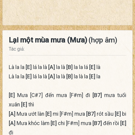
Lại một mùa mưa (Mưa)
(hợp âm)
Tác giả:
Là la la
[E]
lá la là
[A]
la là
[B]
la la lá
[E]
là
Là la la
[E]
lá la là
[A]
la là
[B]
la là la
[E]
la
[E]
Mưa [C#7] đến mưa [F#m] đi
[B7]
mưa tuổi
xuân
[E]
thì
[A]
Mưa ướt làn
[E]
mi [F#m] mưa
[B7]
rót sầu
[E]
bi
[A]
Mưa khóc làm
[E]
chi [F#m] mưa
[B7]
đến rồi
[E]
đi