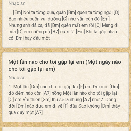
Nhạc sĩ:
1. [Em] Nơi ta từng qua, quán [Bm] quen ta từng ngồi [D]
Bao nhiêu buồn vui dường [G] như vẫn còn đó [Em]
Nhưng anh đã xa, đã [Bm] quên mất em rồi [C] Mang đi
của [D] em những nụ [B7] cười. 2. [Em] Khi ta gặp nhau
có [Bm] hay đâu một...
Một lần nào cho tôi gặp lại em (Một ngày nào
cho tôi gặp lại em)
Nhạc sĩ:
1. Một lần [Dm] nào cho tôi gặp lại [F] em Đôi môi [Dm]
đó đêm nào còn [A7] nồng Một lần nào cho tôi gặp lại
[C] em Rồi thiên [Gm] thu sẽ là nhung [A7] nhớ 2. Dòng
đời [Dm] nào đưa em đi về [F] đâu Sao không [Dm] thấy
qua đây một [A7]...