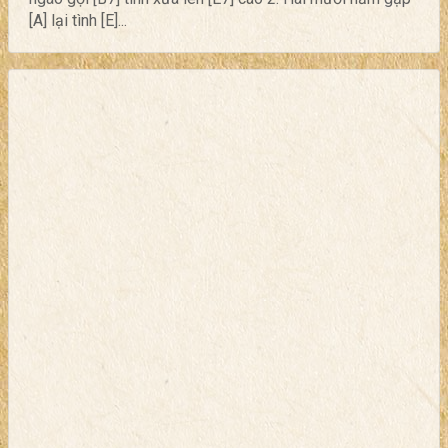
[A] lại tình [E]...