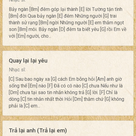
Bảy ngàn [Bm] đêm góp lại thành [E] lời Tường tận tình
[Bm] đời Qua bảy ngàn [E] đêm Những người [G] trai
thành sử rạng [Bm] ngời Những người [E] em thắm ngọt
son [Bm] môi. Bảy ngàn [D] đêm ta biết yêu [G] rồi Em về
với [Em] người, cho...
Quay lại lại yêu
Nhạc sĩ:
[C] Sau bao ngày xa [G] cách Em bỗng hỏi [Am] anh giờ
sống thế [Em] nào [F] Đã có cô nào [C] chưa Nếu như là
[Dm] chưa tại sao tin nhắn không trả [G] lời. [F] Chỉ là
dòng [C] tin nhắn nhất thời Hỏi [Dm] thăm chứ [G] không
phải là [C] em...
Trả lại anh (Trả lại em)