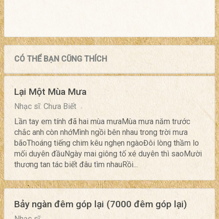
CÓ THỂ BẠN CŨNG THÍCH
Lại Một Mùa Mưa
Nhạc sĩ: Chưa Biết
Lần tay em tính đã hai mùa mưaMùa mưa năm trước
chắc anh còn nhớMình ngồi bên nhau trong trời mưa
bãoThoáng tiếng chim kêu nghẹn ngàoĐôi lòng thầm lo
mối duyên đầuNgày mai giông tố xé duyên thì saoMười
thương tan tác biết đâu tìm nhauRồi...
Bảy ngàn đêm góp lại (7000 đêm góp lại)
Nhạc sĩ: