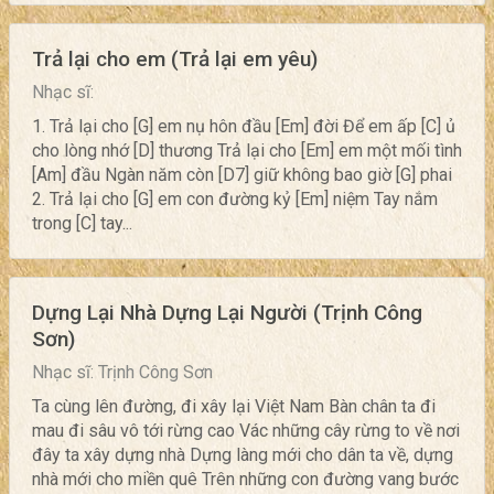
Trả lại cho em (Trả lại em yêu)
Nhạc sĩ:
1. Trả lại cho [G] em nụ hôn đầu [Em] đời Để em ấp [C] ủ
cho lòng nhớ [D] thương Trả lại cho [Em] em một mối tình
[Am] đầu Ngàn năm còn [D7] giữ không bao giờ [G] phai
2. Trả lại cho [G] em con đường kỷ [Em] niệm Tay nắm
trong [C] tay...
Dựng Lại Nhà Dựng Lại Người (Trịnh Công
Sơn)
Nhạc sĩ: Trịnh Công Sơn
Ta cùng lên đường, đi xây lại Việt Nam Bàn chân ta đi
mau đi sâu vô tới rừng cao Vác những cây rừng to về nơi
đây ta xây dựng nhà Dựng làng mới cho dân ta về, dựng
nhà mới cho miền quê Trên những con đường vang bước