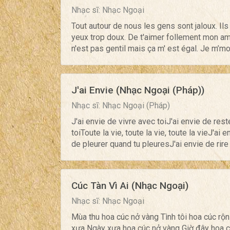
Nhạc sĩ: Nhạc Ngoại
Tout autour de nous les gens sont jaloux. Ils
yeux trop doux. De t'aimer follement mon amo
n'est pas gentil mais ça m' est égal. Je m’moq
J'ai Envie (Nhạc Ngoại (Pháp))
Nhạc sĩ: Nhạc Ngoại (Pháp)
J'ai envie de vivre avec toiJ'ai envie de rest
toiToute la vie, toute la vie, toute la vieJ'ai
de pleurer quand tu pleuresJ'ai envie de rire 
Cúc Tàn Vì Ai (Nhạc Ngoại)
Nhạc sĩ: Nhạc Ngoại
Mùa thu hoa cúc nở vàng Tình tôi hoa cúc rộ
xưa Ngày xưa hoa cúc nở vàng Giờ đây hoa cúc