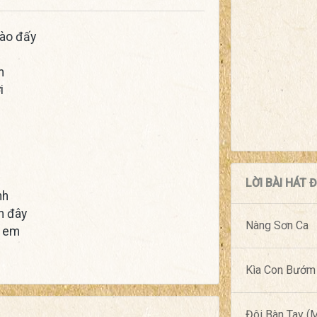
nào đấy
m
i
LỜI BÀI HÁT
nh
m đây
Nàng Sơn Ca
i em
Kìa Con Bướm
Đôi Bàn Tay 