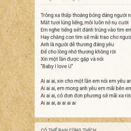
Trông xa thấp thoáng bóng dáng người 
Mắt tươi lúng liếng, môi luôn nở nụ cười
Em nghe tiếng sét đánh trúng vào tim e
Hay chăng con tim sẽ mãi trao cho ngườ
Anh là người dễ thương đáng yêu
Để cho lòng nhớ thương không rời
Xin một lần được gặp và nói
"Baby I love U"
Ai ai ai, xin cho một lần em nói em yêu a
Ai ai ai, em mong anh yêu em mãi bên e
Ai ai ai, cô đơn đơn phương sẽ mãi xa rờ
Ai ai ai, ai ai ai ai
CÓ THỂ BẠN CŨNG THÍCH