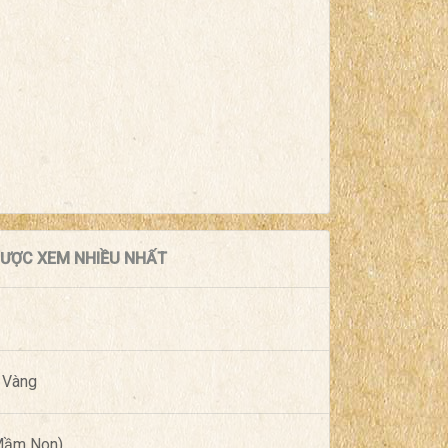
 ĐƯỢC XEM NHIỀU NHẤT
 Vàng
(Mầm Non)