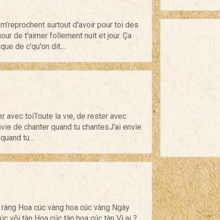
 m’reprochent surtout d'avoir pour toi des
ur de t'aimer follement nuit et jour. Ça
ue de c’qu'on dit....
er avec toiToute la vie, de rester avec
 envie de chanter quand tu chantesJ'ai envie
quand tu...
n ràng Hoa cúc vàng hoa cúc vàng Ngày
 vội tàn Hoa cúc tàn hoa cúc tàn Vì ai ?