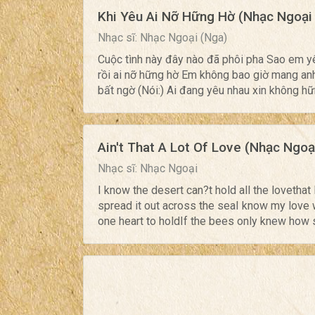
Khi Yêu Ai Nỡ Hững Hờ (Nhạc Ngoại 
Nhạc sĩ: Nhạc Ngoại (Nga)
Cuộc tình này đây nào đã phôi pha Sao em y
rồi ai nỡ hững hờ Em không bao giờ mang a
bất ngờ (Nói:) Ai đang yêu nhau xin không hữ
Ain't That A Lot Of Love (Nhạc Ngoạ
Nhạc sĩ: Nhạc Ngoại
I know the desert can?t hold all the lovethat 
spread it out across the seaI know my love wo
one heart to holdIf the bees only knew how s