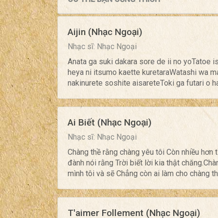
Aijin (Nhạc Ngoại)
Nhạc sĩ: Nhạc Ngoại
Anata ga suki dakara sore de ii no yoTatoe
heya ni itsumo kaette kuretaraWatashi wa ma
nakinurete soshite aisareteToki ga futari o 
Ai Biết (Nhạc Ngoại)
Nhạc sĩ: Nhạc Ngoại
Chàng thề rằng chàng yêu tôi Còn nhiều hơn t
đành nói rằng Trời biết lời kia thật chăng.Ch
mình tôi và sẽ Chẳng còn ai làm cho chàng thay
T'aimer Follement (Nhạc Ngoại)