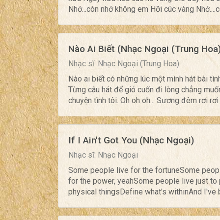
Nhớ...còn nhớ không em Hỡi cúc vàng Nhớ....
Nào Ai Biết (Nhạc Ngoại (Trung Hoa)
Nhạc sĩ: Nhạc Ngoại (Trung Hoa)
Nào ai biết có những lúc một mình hát bài tìn
Từng câu hát để gió cuốn đi lòng chẳng muố
chuyện tình tôi. Oh oh oh... Sương đêm rơi rơi 
If I Ain't Got You (Nhạc Ngoại)
Nhạc sĩ: Nhạc Ngoại
Some people live for the fortuneSome peopl
for the power, yeahSome people live just to
physical thingsDefine what's withinAnd I've b