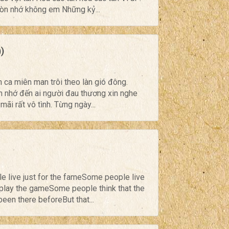
còn nhớ không em Những kỷ...
)
h ca miên man trôi theo làn gió đông.
n nhớ đến ai người đau thương xin nghe
mãi rất vô tình. Từng ngày...
e live just for the fameSome people live
 play the gameSome people think that the
een there beforeBut that...