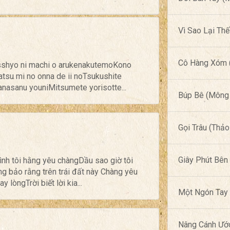
Vì Sao Lại Th
Cô Hàng Xóm (
 isshyo ni machi o arukenakutemoKono
tsu mi no onna de ii noTsukushite
hanasanu youniMitsumete yorisotte...
Búp Bê (Mông 
Gọi Trâu (Thảo
Giây Phút Bên
ình tôi hằng yêu chàngDầu sao giờ tôi
àng bảo rằng trên trái đất này Chàng yêu
 lòngTrời biết lời kia...
Một Ngón Tay 
Nâng Cánh Ướ