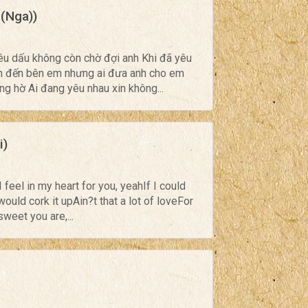
(Nga))
êu dấu không còn chờ đợi anh Khi đã yêu
nh đến bên em nhưng ai đưa anh cho em
ng hờ Ai đang yêu nhau xin không...
i)
I feel in my heart for you, yeahIf I could
uld cork it upAin?t that a lot of loveFor
weet you are,...