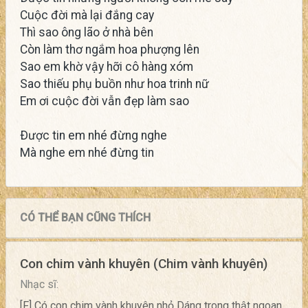
Cuộc đời mà lại đắng cay
Thì sao ông lão ở nhà bên
Còn làm thơ ngắm hoa phượng lên
Sao em khờ vậy hỡi cô hàng xóm
Sao thiếu phụ buồn như hoa trinh nữ
Em ơi cuộc đời vẫn đẹp làm sao
Ðược tin em nhé đừng nghe
Mà nghe em nhé đừng tin
CÓ THỂ BẠN CŨNG THÍCH
Con chim vành khuyên (Chim vành khuyên)
Nhạc sĩ:
[F] Có con chim vành khuyên nhỏ Dáng trong thật ngoan