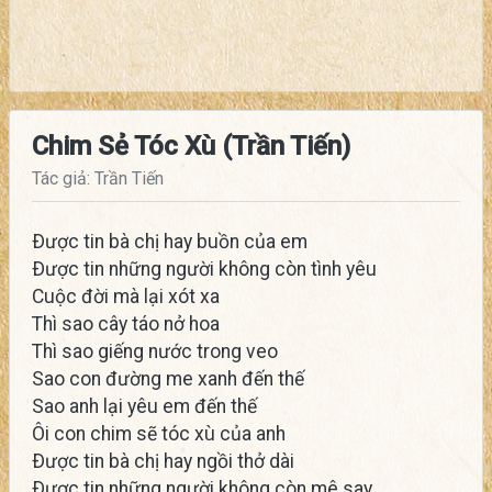
Chim Sẻ Tóc Xù (Trần Tiến)
Tác giả: Trần Tiến
Ðược tin bà chị hay buồn của em
Ðược tin những người không còn tình yêu
Cuộc đời mà lại xót xa
Thì sao cây táo nở hoa
Thì sao giếng nước trong veo
Sao con đường me xanh đến thế
Sao anh lại yêu em đến thế
Ôi con chim sẽ tóc xù của anh
Ðược tin bà chị hay ngồi thở dài
Ðược tin những người không còn mê say