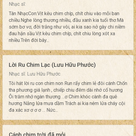
Nhạc sĩ:
Tân NhạcCon:Vịt kêu chim chíp, chít chiu vào mỗi ban
chiều.Nghe lòng thương nhiều, đầu xanh kia tuổi thơ.Mà
sớm bơ vơ, đời trắng như vôi, ai kia sao nở gây chi niềm
đau hận sầu.Vịt kêu chim chíp, chít chiu lòng xót xa
nhiều.Trên đời bây...
Lời Ru Chim Lạc (Lưu Hữu Phước)
Nhạc sĩ: Lưu Hữu Phước
Tôi hát lời ru con chim non Run rẩy chim lẻ đôi cánh Chốn
tha phương giá lạnh , chiếp chiu đêm dài nhớ cố hương
Ôi trăm nhớ ngàn thương …ơ Chim khóc cành đa quê
hương Nắng lửa mưa dầm Trách ai kia ném lửa cháy cội
đa xác xơ ơ ơ ơ … Nức...
Cánh chim trời đã mỏi