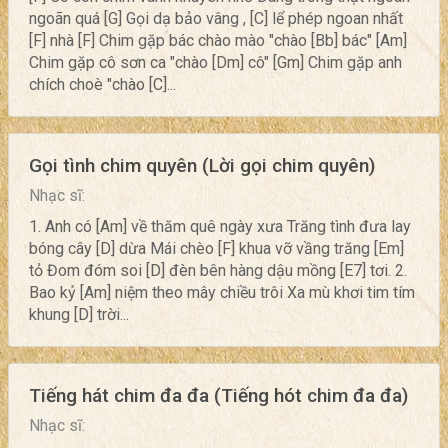
ngoãn quá [G] Gọi dạ bảo vâng , [C] lể phép ngoan nhất
[F] nhà [F] Chim gặp bác chào mào "chào [Bb] bác" [Am]
Chim gặp cô sơn ca "chào [Dm] cô" [Gm] Chim gặp anh
chích choè "chào [C]...
Gọi tình chim quyên (Lời gọi chim quyên)
Nhạc sĩ:
1. Anh có [Am] về thăm quê ngày xưa Trăng tình đưa lay
bóng cây [D] dừa Mái chèo [F] khua vỡ vầng trăng [Em]
tỏ Đom đóm soi [D] đèn bên hàng dậu mồng [E7] tơi. 2.
Bao kỷ [Am] niệm theo mây chiều trôi Xa mù khơi tim tím
khung [D] trời...
Tiếng hát chim đa đa (Tiếng hót chim đa đa)
Nhạc sĩ: