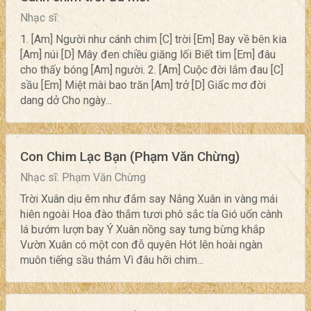
Nhạc sĩ:
1. [Am] Người như cánh chim [C] trời [Em] Bay về bên kia
[Am] núi [D] Mây đen chiều giăng lối Biết tìm [Em] đâu
cho thấy bóng [Am] người. 2. [Am] Cuộc đời lắm đau [C]
sầu [Em] Miệt mài bao trăn [Am] trở [D] Giấc mơ đời
dang dở Cho ngày...
Con Chim Lạc Bạn (Phạm Văn Chừng)
Nhạc sĩ: Phạm Văn Chừng
Trời Xuân dịu êm như đắm say Nắng Xuân in vàng mái
hiên ngoài Hoa đào thắm tươi phô sắc tía Gió uốn cành
lá bướm lượn bay Ý Xuân nồng say tưng bừng khắp
Vườn Xuân có một con đỗ quyên Hót lên hoài ngàn
muôn tiếng sầu thảm Vì đâu hỡi chim...