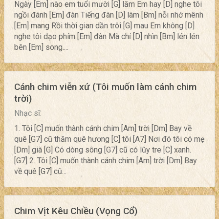
Ngày [Em] nào em tuổi mười [G] lăm Em hay [D] nghe tôi
ngồi đánh [Em] đàn Tiếng đàn [D] làm [Bm] nỗi nhớ mênh
[Em] mang Rồi thời gian dần trôi [G] mau Em không [D]
nghe tôi dạo phím [Em] đàn Mà chỉ [D] nhìn [Bm] lén lén
bên [Em] song....
Cánh chim viễn xứ (Tôi muốn làm cánh chim
trời)
Nhạc sĩ:
1. Tôi [C] muốn thành cánh chim [Am] trời [Dm] Bay về
quê [G7] cũ thăm quê hương [C] tôi [A7] Nơi đó tôi có mẹ
[Dm] già [G] Có dòng sông [G7] cũ có lũy tre [C] xanh.
[G7] 2. Tôi [C] muốn thành cánh chim [Am] trời [Dm] Bay
về quê [G7] cũ...
Chim Vịt Kêu Chiều (Vọng Cổ)