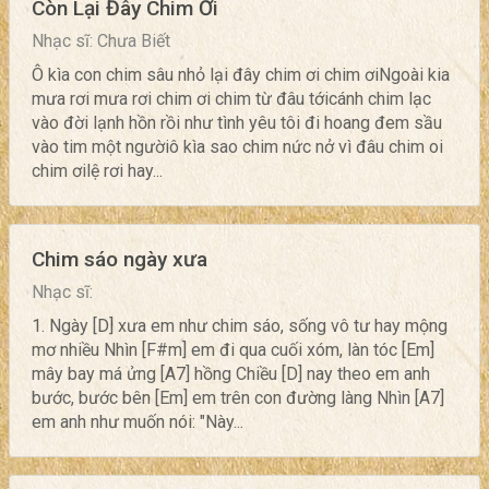
Còn Lại Đây Chim Ơi
Nhạc sĩ: Chưa Biết
Ô kìa con chim sâu nhỏ lại đây chim ơi chim ơiNgoài kia
mưa rơi mưa rơi chim ơi chim từ đâu tớicánh chim lạc
vào đời lạnh hồn rồi như tình yêu tôi đi hoang đem sầu
vào tim một ngườiô kìa sao chim nức nở vì đâu chim oi
chim ơilệ rơi hay...
Chim sáo ngày xưa
Nhạc sĩ:
1. Ngày [D] xưa em như chim sáo, sống vô tư hay mộng
mơ nhiều Nhìn [F#m] em đi qua cuối xóm, làn tóc [Em]
mây bay má ửng [A7] hồng Chiều [D] nay theo em anh
bước, bước bên [Em] em trên con đường làng Nhìn [A7]
em anh như muốn nói: "Này...