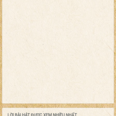
LỜI BÀI HÁT ĐƯỢC XEM NHIỀU NHẤT