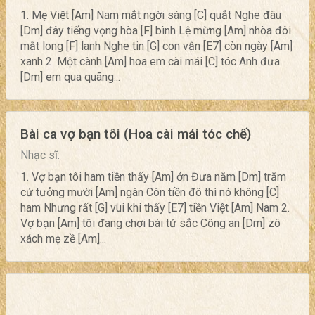
1. Mẹ Việt [Am] Nam mắt ngời sáng [C] quắt Nghe đâu
[Dm] đây tiếng vọng hòa [F] bình Lệ mừng [Am] nhòa đôi
mắt long [F] lanh Nghe tin [G] con vẫn [E7] còn ngày [Am]
xanh 2. Một cành [Am] hoa em cài mái [C] tóc Anh đưa
[Dm] em qua quãng...
Bài ca vợ bạn tôi (Hoa cài mái tóc chế)
Nhạc sĩ:
1. Vợ bạn tôi ham tiền thấy [Am] ớn Đưa năm [Dm] trăm
cứ tưởng mười [Am] ngàn Còn tiền đô thì nó không [C]
ham Nhưng rất [G] vui khi thấy [E7] tiền Việt [Am] Nam 2.
Vợ bạn [Am] tôi đang chơi bài tứ sắc Công an [Dm] zô
xách mẹ zề [Am]...