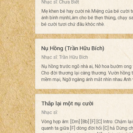
Nhạc sĩ: Chưa Biết
Mẹ khen bé hay cười nè.Miệng của bé cười t
ánh bình mịnhLàm cho bé thẹn thùng, chạy s
bé cười tươi chứ đâu khóc nhè.
Nụ Hồng (Trần Hữu Bích)
Nhạc sĩ: Trần Hữu Bích
Nụ hồng trước ngõ nhà ai, Nở hoa bướm ong 
Cho đời thương lại càng thương. Vườn hồng t
mềm mại, Ngỡ ngàng ánh mắt nhìn nhau Anh về
Thắp lại một nụ cười
Nhạc sĩ:
Vòng hợp âm: [Dm] [Bb] [F] [C] Intro: Chậm lạ
quanh ta giữa [F] dòng đời hối [C] hả Dừng c