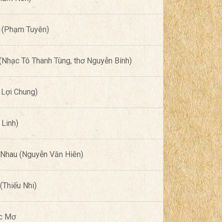
ế (Phạm Tuyên)
Nhạc Tô Thanh Tùng, thơ Nguyễn Bính)
Lợi Chung)
 Linh)
 Nhau (Nguyễn Văn Hiên)
(Thiếu Nhi)
c Mơ