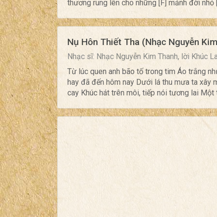
thương rung lên cho những [F] mảnh đời nhỏ [
Nụ Hôn Thiết Tha (Nhạc Nguyễn Kim 
Nhạc sĩ: Nhạc Nguyễn Kim Thanh, lời Khúc L
Từ lúc quen anh bão tố trong tim Áo trắng n
hay đã đến hôm nay Dưới lá thu mưa ta xây m
cay Khúc hát trên môi, tiếp nói tương lai Một 