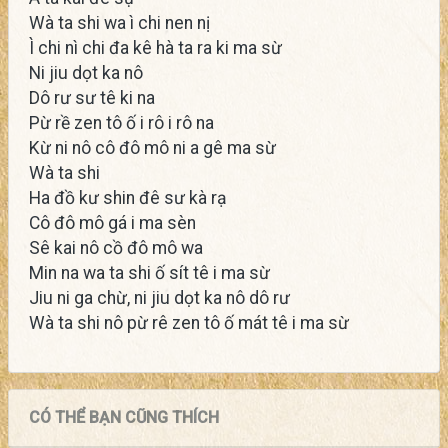
Wà ta shi wa ì chi nen nị
Ì chi nì chi đa kê hà ta ra ki ma sừ
Ni jiu dọt ka nô
Dô rư sư tê ki na
Pừ rề zen tô ố i rô i rô na
Kừ ni nô cô đô mô ni a gê ma sừ
Wà ta shi
Ha đồ kư shin đê sư kà rạ
Cô đô mô gá i ma sèn
Sê kai nô cồ đô mô wa
Min na wa ta shi ố sít tê i ma sừ
Jiu ni ga chừ, ni jiu dọt ka nô dô rư
Wà ta shi nô pừ rê zen tô ố mát tê i ma sừ
CÓ THỂ BẠN CŨNG THÍCH