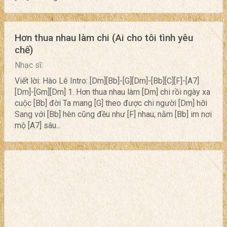
Hơn thua nhau làm chi (Ai cho tôi tình yêu
chế)
Nhạc sĩ:
Viết lời: Hào Lê Intro: [Dm][Bb]-[G][Dm]-[Bb][C][F]-[A7]
[Dm]-[Gm][Dm] 1. Hơn thua nhau làm [Dm] chi rồi ngày xa
cuộc [Bb] đời Ta mang [G] theo được chi người [Dm] hỡi
Sang với [Bb] hèn cũng đều như [F] nhau, nằm [Bb] im nơi
mộ [A7] sâu...