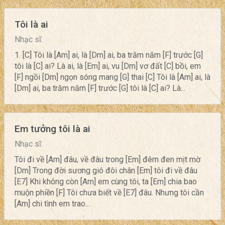
Tôi là ai
Nhạc sĩ:
1. [C] Tôi là [Am] ai, là [Dm] ai, ba trăm năm [F] trước [G]
tôi là [C] ai? Là ai, là [Em] ai, vu [Dm] vơ đất [C] bồi, em
[F] ngồi [Dm] ngọn sóng mang [G] thai [C] Tôi là [Am] ai, là
[Dm] ai, ba trăm năm [F] trước [G] tôi là [C] ai? Là...
Em tưởng tôi là ai
Nhạc sĩ:
Tôi đi về [Am] đâu, về đâu trong [Em] đêm đen mịt mờ
[Dm] Trong đời sương gió đôi chân [Em] tôi đi về đâu
[E7] Khi không còn [Am] em cùng tôi, ta [Em] chia bao
muộn phiền [F] Tôi chưa biết về [E7] đâu. Nhưng tôi cần
[Am] chi tình em trao...