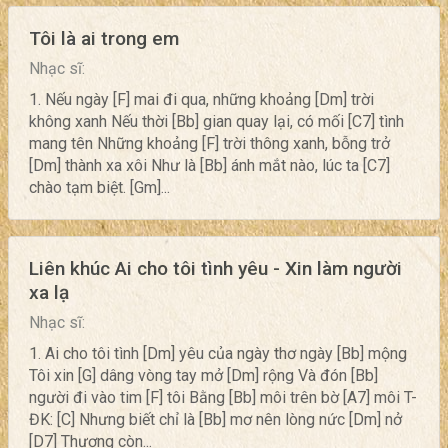
Tôi là ai trong em
Nhạc sĩ:
1. Nếu ngày [F] mai đi qua, những khoảng [Dm] trời
không xanh Nếu thời [Bb] gian quay lại, có mối [C7] tình
mang tên Những khoảng [F] trời thông xanh, bỗng trở
[Dm] thành xa xôi Như là [Bb] ánh mắt nào, lúc ta [C7]
chào tạm biệt. [Gm]...
Liên khúc Ai cho tôi tình yêu - Xin làm người
xa lạ
Nhạc sĩ:
1. Ai cho tôi tình [Dm] yêu của ngày thơ ngày [Bb] mộng
Tôi xin [G] dâng vòng tay mở [Dm] rộng Và đón [Bb]
người đi vào tim [F] tôi Bằng [Bb] môi trên bờ [A7] môi T-
ĐK: [C] Nhưng biết chỉ là [Bb] mơ nên lòng nức [Dm] nở
[D7] Thương còn...