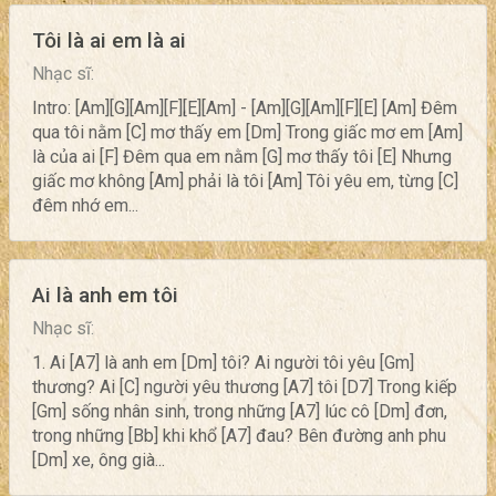
Tôi là ai em là ai
Nhạc sĩ:
Intro: [Am][G][Am][F][E][Am] - [Am][G][Am][F][E] [Am] Đêm
qua tôi nằm [C] mơ thấy em [Dm] Trong giấc mơ em [Am]
là của ai [F] Đêm qua em nằm [G] mơ thấy tôi [E] Nhưng
giấc mơ không [Am] phải là tôi [Am] Tôi yêu em, từng [C]
đêm nhớ em...
Ai là anh em tôi
Nhạc sĩ:
1. Ai [A7] là anh em [Dm] tôi? Ai người tôi yêu [Gm]
thương? Ai [C] người yêu thương [A7] tôi [D7] Trong kiếp
[Gm] sống nhân sinh, trong những [A7] lúc cô [Dm] đơn,
trong những [Bb] khi khổ [A7] đau? Bên đường anh phu
[Dm] xe, ông già...