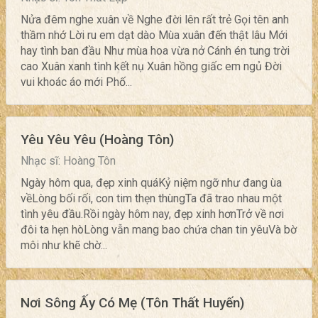
Nửa đêm nghe xuân về Nghe đời lên rất trẻ Gọi tên anh
thầm nhớ Lời ru em dạt dào Mùa xuân đến thật lâu Mới
hay tình ban đầu Như mùa hoa vừa nở Cánh én tung trời
cao Xuân xanh tình kết nụ Xuân hồng giấc em ngủ Đời
vui khoác áo mới Phố...
Yêu Yêu Yêu (Hoàng Tôn)
Nhạc sĩ: Hoàng Tôn
Ngày hôm qua, đẹp xinh quáKỷ niệm ngỡ như đang ùa
vềLòng bối rối, con tim thẹn thùngTa đã trao nhau một
tình yêu đầu.Rồi ngày hôm nay, đẹp xinh hơnTrở về nơi
đôi ta hẹn hòLòng vẫn mang bao chứa chan tin yêuVà bờ
môi như khẽ chờ...
Nơi Sông Ấy Có Mẹ (Tôn Thất Huyến)