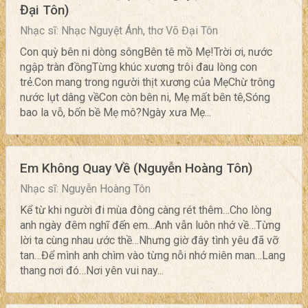
Đại Tôn)
Nhạc sĩ: Nhạc Nguyệt Ánh, thơ Võ Đại Tôn
Con quỳ bên ni dòng sôngBên tê mồ Mẹ!Trời ơi, nước
ngập tràn đồngTừng khúc xương trôi đau lòng con
trẻ.Con mang trong người thịt xương của MẹChừ trông
nước lụt dâng vềCon còn bên ni, Mẹ mất bên tê,Sóng
bao la vỗ, bốn bề Mẹ mô?Ngày xưa Mẹ...
Em Không Quay Về (Nguyễn Hoàng Tôn)
Nhạc sĩ: Nguyễn Hoàng Tôn
Kể từ khi người đi mùa đông càng rét thêm…Cho lòng
anh ngày đêm nghĩ đến em…Anh vẫn luôn nhớ về…Từng
lời ta cùng nhau ước thề…Nhưng giờ đây tình yêu đã vỡ
tan…Để mình anh chìm vào từng nỗi nhớ miên man…Lang
thang nơi đó…Nơi yên vui nay...