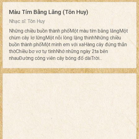
Màu Tím Bằng Lăng (Tôn Huy)
Nhạc sĩ: Tôn Huy
Những chiều buồn thành phốMột màu tím bằng lăngMột
chùm cây lơ lữngMột nỗi lòng lặng thinhNhững chiều
buồn thành phốMột mình em với xaHàng cây đứng thẫn
thờChiều bơ vơ tự tìnhNhớ những ngày 2ta bên
nhauĐường công viên cây bóng đổ dàiTrời...