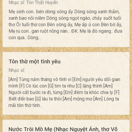
Nhạc sĩ: Tôn Thất Huyến
Mẹ sinh con.. bên dòng sông ấy Dòng sông xanh thẳm,
xanh bao nỗi niềm Dòng sông ngọt ngào, chảy suốt tuổi
thơ Ôi tuổi thơ con Bên sông ấy, Mẹ ấp ủ con Bên bờ ấy,
Mẹ ru con.. gan ruột nồng nàn... ĐK: Mẹ là đò ngang.. đưa
con qua.. Dòng...
Tôn thờ một tình yêu
Nhạc sĩ:
[Am] Từng năm tháng vô tình vì [Em] người yêu dối gian
mình [F] Có lúc con [G] tim ta như [C] lặng thinh [Am]
Người cất bước ra đi, từng [Em] đêm ta khóc chia ly [F]
Biết đến bao [G] lâu ta thôi [Am] mộng mơ [Am] Lòng ta
mãi tôn thờ tình...
Nước Trôi Mồ Mẹ (Nhạc Nguyệt Ánh, thơ Võ