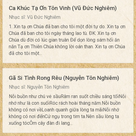
Ca Khúc Tạ Ơn Tôn Vinh (Vũ Đức Nghiêm)
Nhạc sĩ: Vũ Đức Nghiêm
1. Xin tạ ơn Chúa đã ban cho tôi một đời tự do. Xin tạ ơn
Chúa đã ban cho tôi ngày tháng lao tù. ÐK: Xin tạ ơn
Chúa dù đời có lúc gian truân Ðể dọn lòng sám hối ăn
năn Tạ ơn Thiên Chúa không lời oán than. Xin tạ ơn Chúa
đã cho tôi một...
Gã Si Tình Rong Rêu (Nguyễn Tôn Nghiêm)
Nhạc sĩ: Nguyễn Tôn Nghiêm
Nỗi buồn như chú ve sầuRâm ran suốt chiều sáng tốiNỗi
nhớ như là con suốiRóc rách hoài tháng năm.Nỗi buồn
không có nơi vềLoanh quanh giữa lòng ta mãiNỗi nhớ
không có nơi đếnCứ ngụ trong tim ta.Nên sầu lòng ta
xuống tócÔm cây đàn đi lang...