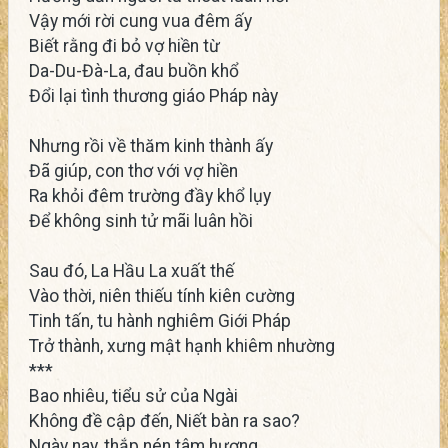
Vậy mới rời cung vua đêm ấy
Biết rằng đi bỏ vợ hiền từ
Da-Du-Đà-La, đau buồn khổ
Đổi lại tình thương giáo Pháp này
Nhưng rồi về thăm kinh thành ấy
Đã giúp, con thơ với vợ hiền
Ra khỏi đêm trường đầy khổ lụy
Để không sinh tử mãi luân hồi
Sau đó, La Hầu La xuất thế
Vào thời, niên thiếu tính kiên cường
Tinh tấn, tu hành nghiêm Giới Pháp
Trở thành, xưng mật hạnh khiêm nhường
***
Bao nhiêu, tiểu sử của Ngài
Không đề cập đến, Niết bàn ra sao?
Ngày nay, thắp nén tâm hương