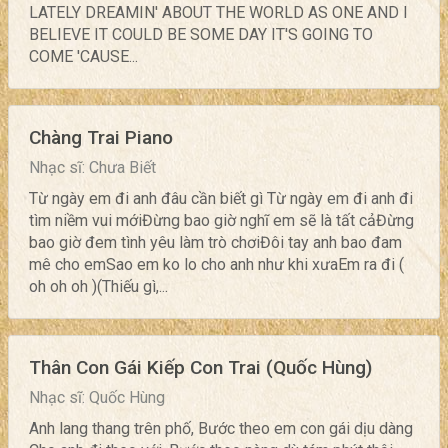
LATELY DREAMIN' ABOUT THE WORLD AS ONE AND I
BELIEVE IT COULD BE SOME DAY IT'S GOING TO
COME 'CAUSE...
Chàng Trai Piano
Nhạc sĩ: Chưa Biết
Từ ngày em đi anh đâu cần biết gì Từ ngày em đi anh đi
tìm niềm vui mớiĐừng bao giờ nghĩ em sẽ là tất cảĐừng
bao giờ đem tình yêu làm trò chơiĐôi tay anh bao đam
mê cho emSao em ko lo cho anh như khi xưaEm ra đi (
oh oh oh )(Thiếu gì,...
Thân Con Gái Kiếp Con Trai (Quốc Hùng)
Nhạc sĩ: Quốc Hùng
Anh lang thang trên phố, Bước theo em con gái dịu dàng