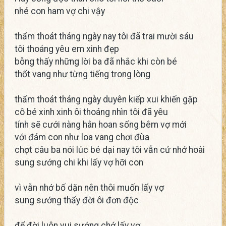
nhé con ham vợ chi vậy
thấm thoát tháng ngày nay tôi đã trai mười sáu
tôi thoáng yêu em xinh đẹp
bỗng thấy những lời ba đã nhắc khi còn bé
thốt vang như từng tiếng trong lòng
thấm thoát tháng ngày duyên kiếp xui khiến gặp
cô bé xinh xinh ôi thoáng nhìn tôi đã yêu
tính sẽ cưới nàng hân hoan sống bêm vợ mới
với đám con như loa vang chơi đùa
chợt câu ba nói lúc bé dại nay tôi vẫn cứ nhớ hoài
sung sướng chi khi lấy vợ hỡi con
vì vẫn nhớ bố dặn nên thôi muốn lấy vợ
sung sướng thấy đời ôi đơn độc
để đời luôn vui sướng chớ lấy vợ