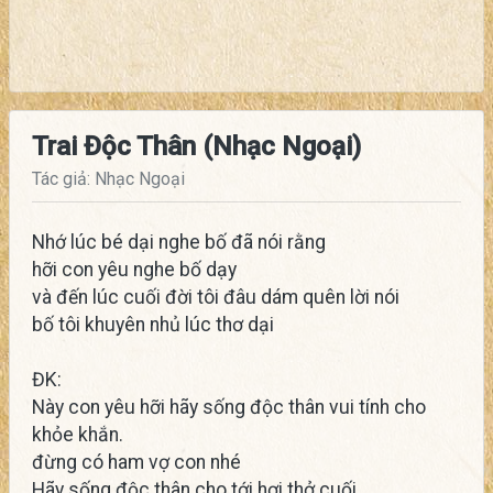
Trai Độc Thân (Nhạc Ngoại)
Tác giả: Nhạc Ngoại
Nhớ lúc bé dại nghe bố đã nói rằng
hỡi con yêu nghe bố dạy
và đến lúc cuối đời tôi đâu dám quên lời nói
bố tôi khuyên nhủ lúc thơ dại
ĐK:
Này con yêu hỡi hãy sống độc thân vui tính cho
khỏe khắn.
đừng có ham vợ con nhé
Hãy sống độc thân cho tới hơi thở cuối