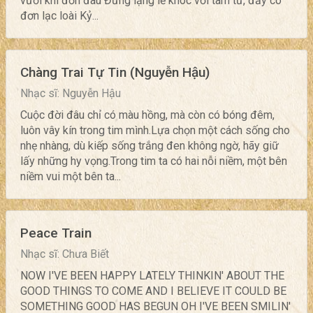
vười khi đớn đau Đừng lặng lẽ khóc với tâm tư, đầy cô
đơn lạc loài Kỷ...
Chàng Trai Tự Tin (Nguyễn Hậu)
Nhạc sĩ: Nguyễn Hậu
Cuộc đời đâu chỉ có màu hồng, mà còn có bóng đêm,
luôn vây kín trong tim mình.Lựa chọn một cách sống cho
nhẹ nhàng, dù kiếp sống trắng đen không ngờ, hãy giữ
lấy những hy vọng.Trong tim ta có hai nỗi niềm, một bên
niềm vui một bên ta...
Peace Train
Nhạc sĩ: Chưa Biết
NOW I'VE BEEN HAPPY LATELY THINKIN' ABOUT THE
GOOD THINGS TO COME AND I BELIEVE IT COULD BE
SOMETHING GOOD HAS BEGUN OH I'VE BEEN SMILIN'