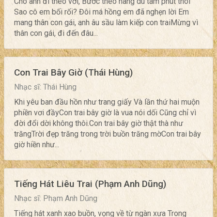
Cho anh đi theo với, Bước theo nàng dù tám phút thôi
Sao cô em bối rối? Đôi má hồng em đã nghẹn lời Em
mang thân con gái, anh âu sầu làm kiếp con traiMừng vì
thân con gái, đi đến đâu...
Con Trai Bây Giờ (Thái Hùng)
Nhạc sĩ: Thái Hùng
Khi yêu ban đầu hồn như trang giấy Và lần thứ hai muộn
phiền vơi đầyCon trai bây giờ là vua nói dối Cũng chỉ vì
đời đổi dời không thôi.Con trai bây giờ thật thà như
trăngTrời đẹp trăng trong trời buồn trăng mờCon trai bây
giờ hiền như...
Tiếng Hát Liêu Trai (Phạm Anh Dũng)
Nhạc sĩ: Phạm Anh Dũng
Tiếng hát xanh xao buồn, vọng về từ ngàn xưa Trong