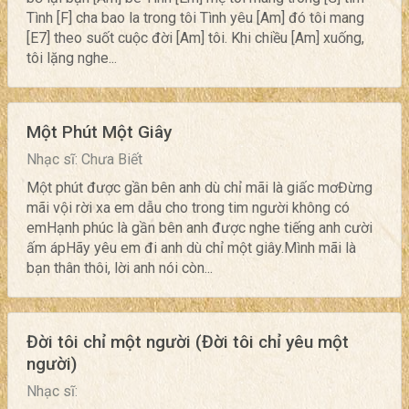
Tình [F] cha bao la trong tôi Tình yêu [Am] đó tôi mang
[E7] theo suốt cuộc đời [Am] tôi. Khi chiều [Am] xuống,
tôi lặng nghe...
Một Phút Một Giây
Nhạc sĩ: Chưa Biết
Một phút được gần bên anh dù chỉ mãi là giấc mơĐừng
mãi vội rời xa em dẫu cho trong tim người không có
emHạnh phúc là gần bên anh được nghe tiếng anh cười
ấm ápHãy yêu em đi anh dù chỉ một giây.Mình mãi là
bạn thân thôi, lời anh nói còn...
Đời tôi chỉ một người (Đời tôi chỉ yêu một
người)
Nhạc sĩ: