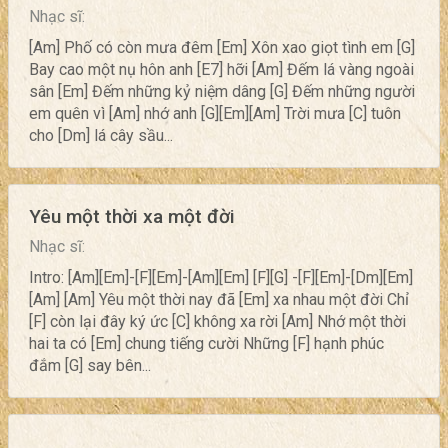
Nhạc sĩ:
[Am] Phố có còn mưa đêm [Em] Xôn xao giọt tình em [G]
Bay cao một nụ hôn anh [E7] hỡi [Am] Đếm lá vàng ngoài
sân [Em] Đếm những kỷ niệm dâng [G] Đếm những người
em quên vì [Am] nhớ anh [G][Em][Am] Trời mưa [C] tuôn
cho [Dm] lá cây sầu...
Yêu một thời xa một đời
Nhạc sĩ:
Intro: [Am][Em]-[F][Em]-[Am][Em] [F][G] -[F][Em]-[Dm][Em]
[Am] [Am] Yêu một thời nay đã [Em] xa nhau một đời Chỉ
[F] còn lại đây ký ức [C] không xa rời [Am] Nhớ một thời
hai ta có [Em] chung tiếng cười Những [F] hạnh phúc
đắm [G] say bên...