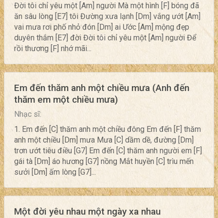
Đời tôi chỉ yêu một [Am] người Mà một hình [F] bóng đã
ăn sâu lòng [E7] tôi Đường xưa lạnh [Dm] vắng ướt [Am]
vai mưa rơi phố nhỏ đón [Dm] ai Ước [Am] mộng đẹp
duyên thắm [E7] đời Đời tôi chỉ yêu một [Am] người Để
rồi thương [F] nhớ mãi...
Em đến thăm anh một chiều mưa (Anh đến
thăm em một chiều mưa)
Nhạc sĩ:
1. Em đến [C] thăm anh một chiều đông Em đến [F] thăm
anh một chiều [Dm] mưa Mưa [C] dầm dề, đường [Dm]
trơn ướt tiêu điều [G7] Em đến [C] thăm anh người em [F]
gái tà [Dm] áo hương [G7] nồng Mắt huyền [C] trìu mến
sưởi [Dm] ấm lòng [G7]...
Một đời yêu nhau một ngày xa nhau