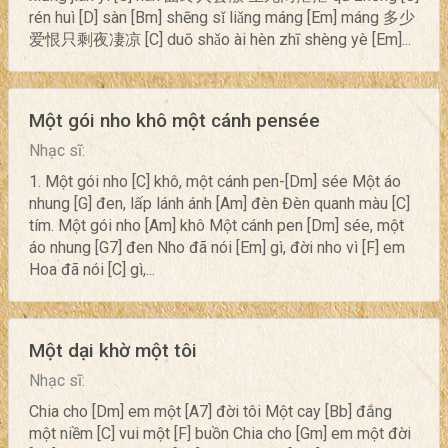
rén huì [D] sàn [Bm] shēng sǐ liǎng máng [Em] máng 多少
爱恨只剩夜凄凉 [C] duō shǎo ài hèn zhī shèng yè [Em]...
Một gói nho khô một cánh pensée
Nhạc sĩ:
1. Một gói nho [C] khô, một cánh pen-[Dm] sée Một áo
nhung [G] đen, lấp lánh ánh [Am] đèn Đèn quanh màu [C]
tím. Một gói nho [Am] khô Một cánh pen [Dm] sée, một
áo nhung [G7] đen Nho đã nói [Em] gì, đời nho vì [F] em
Hoa đã nói [C] gì,...
Một dại khờ một tôi
Nhạc sĩ:
Chia cho [Dm] em một [A7] đời tôi Một cay [Bb] đắng
một niềm [C] vui một [F] buồn Chia cho [Gm] em một đời