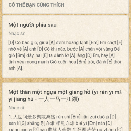
CÓ THỂ BẠN CŨNG THÍCH
Một người phía sau
Nhạc sĩ:
[D] Có bao giờ, giữa [A] đêm hoang lạnh [Bm] Em chợt [E]
nhớ về [A] anh [D] Có khi nào, bước [A] chân vội vàng Để
giờ [Bm] đây, hai [E] ta đành lỡ [A] làng [D] Em, hay [A]
tình yêu mong manh Gió cuốn hoa [Bm] trôi, đành [E] thôi
anh [A]...
Một thân một ngựa một giang hồ (yī rén yī mǎ
yī jiāng hú - 一人一马一江湖)
Nhạc sĩ:
1. 人世间最多聚散离殇 rén shì [Bm] jiān zuì duō jù [D]
sàn lí [G] shāng 别亦难 相见亦难 bié yì [Em] nán [D]
xiāng jiàn yì [G] nán 曲终人会散 生死两茫茫 qū zhōng [C]