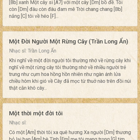
[Bb] xanh Một cây si [A7] với một cây [Dm] bồ đề. Tôi
còn [Dm] đâu còn đâu đam mê Trời chang chang [Bb]
nắng [C] tôi về héo [F]...
Một Đời Người Một Rừng Cây (Trần Long Ẩn)
Nhạc sĩ: Trần Long Ẩn
Khi nghĩ về một đời người tôi thường nhớ về rừng cây khi
nghĩ về một rừng cây tôi thường nhớ về nhiều người trẻ
trung như cụm hoa hồng hồn nhiên như ngàn ánh lửa
chiều hôm khi gió về Cây đã mọc từ thuở nào trên đồi núi
thật cằn khô cây...
Một thời một đời tôi
Nhạc sĩ:
Có một [Am] thời tôi xa quê hương Xa người [Dm] thương
bỏ lại bạn [Am] bè Tình [Em] mẹ tôi mang trong [G] tim