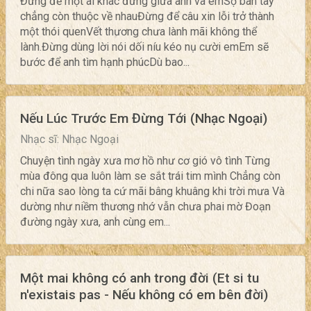
Đừng để một ai khác đứng giữa anh và emSợ bàn tay
chẳng còn thuộc về nhauĐừng để câu xin lỗi trở thành
một thói quenVết thương chưa lành mãi không thể
lành.Đừng dùng lời nói dối níu kéo nụ cười emEm sẽ
bước để anh tìm hạnh phúcDù bao...
Nếu Lúc Trước Em Đừng Tới (Nhạc Ngoại)
Nhạc sĩ: Nhạc Ngoại
Chuyện tình ngày xưa mơ hồ như cơ gió vô tình Từng
mùa đông qua luôn làm se sắt trái tim mình Chẳng còn
chi nữa sao lòng ta cứ mãi bâng khuâng khi trời mưa Và
dường như niềm thương nhớ vẫn chưa phai mờ Đoạn
đường ngày xưa, anh cùng em...
Một mai không có anh trong đời (Et si tu
n'existais pas - Nếu không có em bên đời)