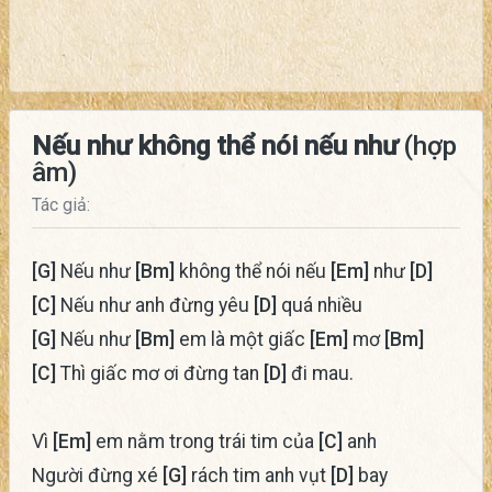
Nếu như không thể nói nếu như
(hợp
âm)
Tác giả:
[G]
Nếu như
[Bm]
không thể nói nếu
[Em]
như
[D]
[C]
Nếu như anh đừng yêu
[D]
quá nhiều
[G]
Nếu như
[Bm]
em là một giấc
[Em]
mơ
[Bm]
[C]
Thì giấc mơ ơi đừng tan
[D]
đi mau.
Vì
[Em]
em nằm trong trái tim của
[C]
anh
Người đừng xé
[G]
rách tim anh vụt
[D]
bay