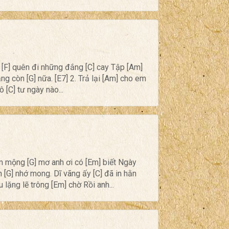
 [F] quên đi những đắng [C] cay Tập [Am]
ng còn [G] nữa. [E7] 2. Trả lại [Am] cho em
 [C] tư ngày nào...
m mộng [G] mơ anh ơi có [Em] biết Ngày
[G] nhớ mong. Dĩ vãng ấy [C] đã in hằn
lặng lẽ trông [Em] chờ Rồi anh...