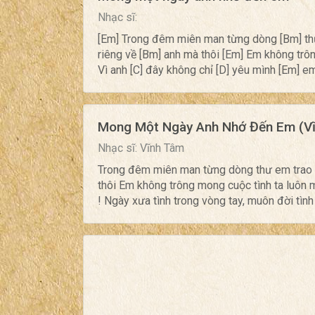
Nhạc sĩ:
[Em] Trong đêm miên man từng dòng [Bm] thư
riêng về [Bm] anh mà thôi [Em] Em không trô
Vì anh [C] đây không chỉ [D] yêu mình [Em] em
Mong Một Ngày Anh Nhớ Đến Em (V
Nhạc sĩ: Vĩnh Tâm
Trong đêm miên man từng dòng thư em trao 
thôi Em không trông mong cuộc tình ta luôn
! Ngày xưa tình trong vòng tay, muôn đời tình