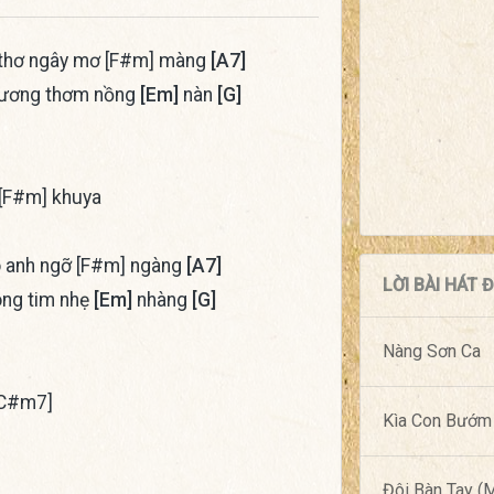
 thơ ngây mơ [F#m] màng
[A7]
hương thơm nồng
[Em]
nàn
[G]
[F#m] khuya
 anh ngỡ [F#m] ngàng
[A7]
LỜI BÀI HÁT
ong tim nhẹ
[Em]
nhàng
[G]
Nàng Sơn Ca
[C#m7]
Kìa Con Bướm
Đôi Bàn Tay 