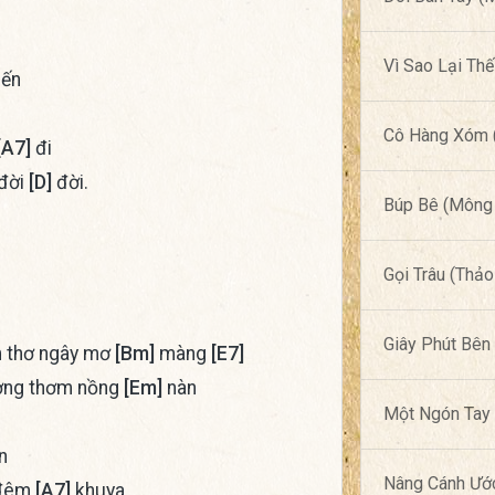
Vì Sao Lại Th
ến
Cô Hàng Xóm (
[A7]
đi
đời
[D]
đời.
Búp Bê (Mông 
Gọi Trâu (Thảo
Giây Phút Bên
h thơ ngây mơ
[Bm]
màng
[E7]
ơng thơm nồng
[Em]
nàn
Một Ngón Tay 
n
Nâng Cánh Ướ
đêm
[A7]
khuya