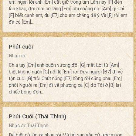
em, ngàn lời anh [Em] cất giữ trong tim Lần này [F] đến
lần khác, đôi môi cứ lãng [Em] phí chẳng nói [Am] gì Chỉ
[F] biết cạnh em, dù [E7] cho em chẳng để ý Và [F] rồi em
đã có [Em]...
Phút cuối
Nhạc sĩ:
Chia tay [Em] anh buồn vương đôi [G] mắt Lời từ [Am]
biệt không ngăn [C] nổi lệ [Em] rơi Đưa người [B7] đi về
tận cuối [G] trời Chút nắng [E7] hồng rồi cũng phai [Em]
phôi Người ra [Em] đi về phương xa [C] đó Tôi ở [B] lại
chiếc bóng đơn...
Phút Cuối (Thái Thịnh)
Nhạc sĩ: Thái Thịnh
Đã biết có lúc xa nhau rồi Mà tại sao vẫn cứ ước muốn