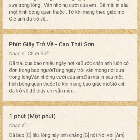
xưa trong lòng , Vẫn nhớ nụ cười của em . Đã mãi in sâu
một hình bóng quen thuộc , Từ khi mang theo giấc mơ .
Giờ anh đã trở về...
Phút Giây Trở Về - Cao Thái Sơn
Nhạc sĩ: Chưa Biết
Đã trải qua bao nhiêu ngày nơi xaBước chân anh luôn cô
đơn trong bao ngườiTừng ngày trôi vẫn mong nơi xưa
trong lòngVẫn nhớ nụ cười của em.Đã mãi in sâu một
hình bóng quen thuộcTừ khi mang bao giấc mơGiờ anh
đã trở về để thấy em vẫn mỉm...
1 phút (Một phút)
Nhạc sĩ:
Đã bao [C] lâu, lòng này anh chẳng [G] nói Nói với [Am]