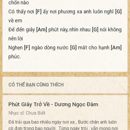
chốn nào
Có thấy nơi
[F]
ấy nơi phương xa anh luôn nghĩ
[G]
về em
Để đến giây
[Am]
phút này, nhìn nhau
[G]
nói không
nên lời
Nghẹn
[F]
ngào dòng nước
[G]
mắt cho hạnh
[Am]
phúc.
CÓ THỂ BẠN CŨNG THÍCH
Phút Giây Trở Về - Dương Ngọc Đàm
Nhạc sĩ: Chưa Biết
Đã trải qua bao nhiêu ngày nơi xa , Bước chân anh luôn
cô đơn trong bao người . Từng ngày trôi , vẫn mong nơi