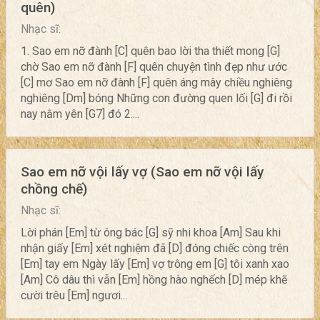
quên)
Nhạc sĩ:
1. Sao em nỡ đành [C] quên bao lời tha thiết mong [G]
chờ Sao em nỡ đành [F] quên chuyện tình đẹp như ước
[C] mơ Sao em nỡ đành [F] quên áng mây chiều nghiêng
nghiêng [Dm] bóng Những con đường quen lối [G] đi rồi
nay nằm yên [G7] đó 2....
Sao em nỡ vội lấy vợ (Sao em nỡ vội lấy
chồng chế)
Nhạc sĩ:
Lời phán [Em] từ ông bác [G] sỹ nhi khoa [Am] Sau khi
nhận giấy [Em] xét nghiệm đã [D] đóng chiếc còng trên
[Em] tay em Ngày lấy [Em] vợ trông em [G] tôi xanh xao
[Am] Cô dâu thì vẫn [Em] hồng hào nghếch [D] mép khẽ
cười trêu [Em] ngươi...