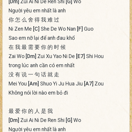
[Dm]
Zui Ai Ni De Ren Shi
[G]
Wo
Người yêu em nhất là anh
你 怎 么 舍 得 我 难 过
Ni Zen Me
[C]
She De Wo Nan
[F]
Guo
Sao em nỡ lại để anh đau khổ
在 我 最 需 要 你 的 时 候
Zai Wo
[Dm]
Zui Xu Yao Ni De
[E7]
Shi Hou
trong lúc anh cần có em nhất
没 有 说 一 句 话 就 走
Mei You
[Am]
Shuo Yi Ju Hua Jiu
[A7]
Zou
Không nói lời nào em bỏ đi
最 爱 你 的 人 是 我
[Dm]
Zui Ai Ni De Ren Shi
[G]
Wo
Người yêu em nhất là anh