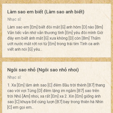
Làm sao em biết (Làm sao anh biết)
Nhạc sĩ:
Làm sao em [Em] biết đôi mắt [G] anh hôm [D] nào [Bm]
Vẫn tiếc vẫn nhớ vẫn thương tình [Em] yêu đôi mình Giờ
đây em biết ánh mắt [G] xưa không [D] còn [Bm] Thấm
ướt nước mắt rớt rơi từ [Em] trong trái tim Tình ca anh
viết anh nói [G] yêu...
Ngôi sao nhỏ (Ngôi sao nhỏ nhoi)
Nhạc sĩ:
1. Xa [Em] lắm ánh sao [C] đêm Bầu trời thênh [B7] thang
cao vời vợi Từng [D] đêm lặng im ngắm [B7] sao trên
trời Nhỏ [Am] nhoi, xa rất [Em] xa 2. Xin [Em] giống ánh
sao [C] khuya Để cùng lượn [B7] bay trong thiên hà Nhìn
[C] em gọi em...