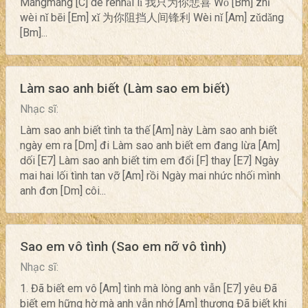
Mángmáng [C] de rénhǎi lǐ 我只为你悲喜 Wǒ [Bm] zhī
wèi nǐ bēi [Em] xǐ 为你阻挡人间锋利 Wèi nǐ [Am] zǔdǎng
[Bm]...
Làm sao anh biết (Làm sao em biết)
Nhạc sĩ:
Làm sao anh biết tình ta thế [Am] này Làm sao anh biết
ngày em ra [Dm] đi Làm sao anh biết em đang lừa [Am]
dối [E7] Làm sao anh biết tim em đổi [F] thay [E7] Ngày
mai hai lối tình tan vỡ [Am] rồi Ngày mai nhức nhối mình
anh đơn [Dm] côi...
Sao em vô tình (Sao em nỡ vô tình)
Nhạc sĩ:
1. Đã biết em vô [Am] tình mà lòng anh vẫn [E7] yêu Đã
biết em hững hờ mà anh vẫn nhớ [Am] thương Đã biết khi