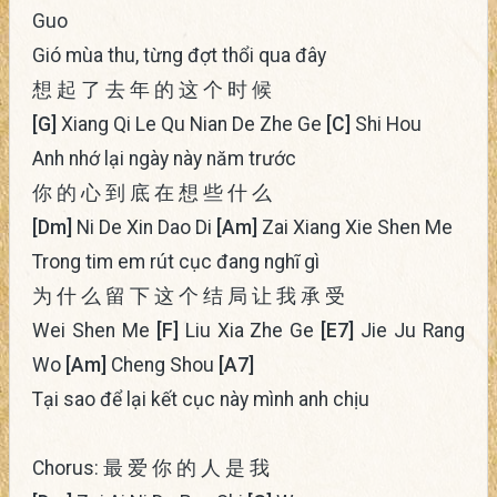
Guo
Gió mùa thu, từng đợt thổi qua đây
想 起 了 去 年 的 这 个 时 候
[G]
Xiang Qi Le Qu Nian De Zhe Ge
[C]
Shi Hou
Anh nhớ lại ngày này năm trước
你 的 心 到 底 在 想 些 什 么
[Dm]
Ni De Xin Dao Di
[Am]
Zai Xiang Xie Shen Me
Trong tim em rút cục đang nghĩ gì
为 什 么 留 下 这 个 结 局 让 我 承 受
Wei Shen Me
[F]
Liu Xia Zhe Ge
[E7]
Jie Ju Rang
Wo
[Am]
Cheng Shou
[A7]
Tại sao để lại kết cục này mình anh chịu
Chorus: 最 爱 你 的 人 是 我