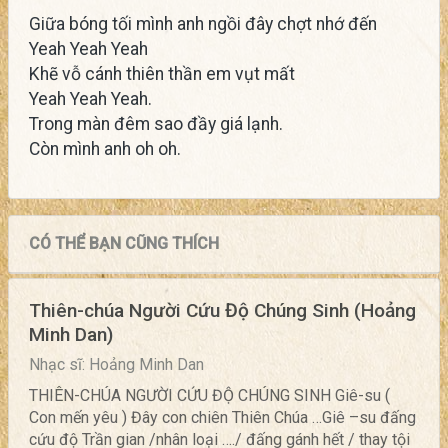
Giữa bóng tối mình anh ngồi đây chợt nhớ đến
Yeah Yeah Yeah
Khẽ vỗ cánh thiên thần em vụt mất
Yeah Yeah Yeah.
Trong màn đêm sao đầy giá lạnh.
Còn mình anh oh oh.
CÓ THỂ BẠN CŨNG THÍCH
Thiên-chúa Người Cứu Độ Chúng Sinh (Hoảng
Minh Dan)
Nhạc sĩ: Hoảng Minh Dan
THIÊN-CHÚA NGƯỜI CỨU ĐỘ CHÚNG SINH Giê-su (
Con mến yêu ) Đây con chiên Thiên Chúa …Giê –su đấng
cứu độ Trần gian /nhân loại …./ đấng gánh hết / thay tội