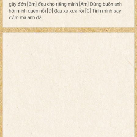
gây đớn [Bm] đau cho riêng mình [Am] Đừng buồn anh
hỡi mình quên nỗi [D] đau xa xưa rồi [G] Tình mình say
đắm mà anh đã...