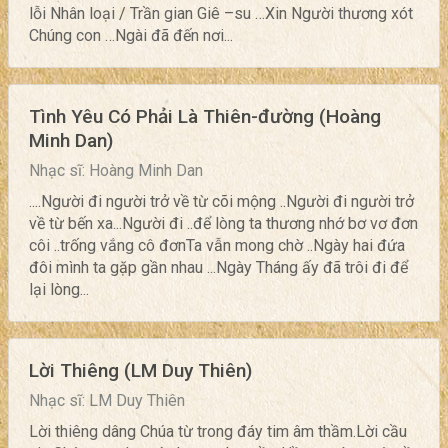
lỗi Nhân loại / Trần gian Giê –su …Xin Người thương xót
Chúng con …Ngài đã đến nơi...
Tình Yêu Có Phải Là Thiên-đường (Hoàng
Minh Dan)
Nhạc sĩ: Hoàng Minh Dan
....Người đi người trở về từ cõi mộng ..Người đi người trở
về từ bến xa...Người đi ..để lòng ta thương nhớ bơ vơ đơn
côi ..trống vắng cô đơnTa vẫn mong chờ ..Ngày hai đứa
đôi mình ta gặp gần nhau ...Ngày Tháng ấy đã trôi đi để
lại lòng...
Lời Thiêng (LM Duy Thiên)
Nhạc sĩ: LM Duy Thiên
Lời thiêng dâng Chúa từ trong đáy tim âm thầm.Lời cầu