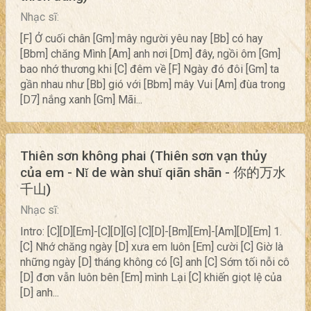
Nhạc sĩ:
[F] Ở cuối chân [Gm] mây người yêu nay [Bb] có hay
[Bbm] chăng Mình [Am] anh nơi [Dm] đây, ngồi ôm [Gm]
bao nhớ thương khi [C] đêm về [F] Ngày đó đôi [Gm] ta
gần nhau như [Bb] gió với [Bbm] mây Vui [Am] đùa trong
[D7] nắng xanh [Gm] Mãi...
Thiên sơn không phai (Thiên sơn vạn thủy
của em - Nǐ de wàn shuǐ qiān shān - 你的万水
千山)
Nhạc sĩ:
Intro: [C][D][Em]-[C][D][G] [C][D]-[Bm][Em]-[Am][D][Em] 1.
[C] Nhớ chăng ngày [D] xưa em luôn [Em] cười [C] Giờ là
những ngày [D] tháng không có [G] anh [C] Sớm tối nỗi cô
[D] đơn vẫn luôn bên [Em] mình Lại [C] khiến giọt lệ của
[D] anh...