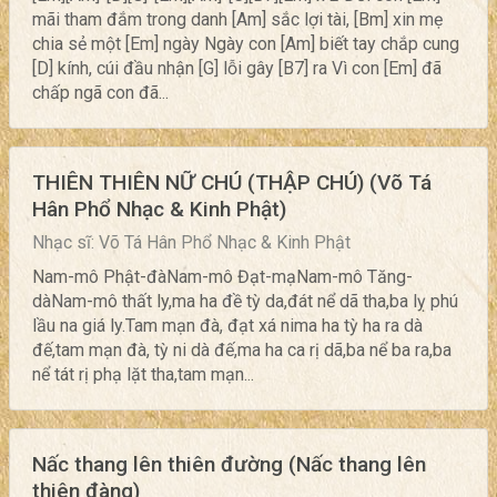
mãi tham đắm trong danh [Am] sắc lợi tài, [Bm] xin mẹ
chia sẻ một [Em] ngày Ngày con [Am] biết tay chắp cung
[D] kính, cúi đầu nhận [G] lỗi gây [B7] ra Vì con [Em] đã
chấp ngã con đã...
THIÊN THIÊN NỮ CHÚ (THẬP CHÚ) (Võ Tá
Hân Phổ Nhạc & Kinh Phật)
Nhạc sĩ: Võ Tá Hân Phổ Nhạc & Kinh Phật
Nam-mô Phật-đàNam-mô Đạt-mạNam-mô Tăng-
dàNam-mô thất ly,ma ha đề tỳ da,đát nể dã tha,ba lỵ phú
lầu na giá ly.Tam mạn đà, đạt xá nima ha tỳ ha ra dà
đế,tam mạn đà, tỳ ni dà đế,ma ha ca rị dã,ba nể ba ra,ba
nể tát rị phạ lặt tha,tam mạn...
Nấc thang lên thiên đường (Nấc thang lên
thiên đàng)