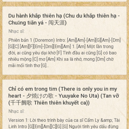
Du hành khắp thiên hạ (Chu du khắp thiên hạ -
Chuǎng tiān yá - 闯天涯)
Nhạc sĩ:
Phiên bản 1 (Doremon) Intro: [Am][Am]-[Am][G][Am]-[Dm]
[G][C] [Am][F][Em]-[Dm][Em][Am] 1. [Am] Một lần trong
đời, ai cũng yêu dại khờ [F] Tình đầu ai cũng [G] có bao
nhiêu mộng [C] mơ [Am] Khi xa là nhớ, mong [Dm] chờ
mãi mối tình thơ [G]...
Chỉ có em trong tim (There is only you in my
heart - 夕焼けの歌 - Yuuyake No Uta) (Tan vỡ
(千千阙歌 Thiên thiên khuyết ca))
Nhạc sĩ:
Version 1: Lời theo trình bày của ca sĩ Cẩm Ly &amp; Tài
Linh Intro [G][Em][Am][C][G] [G] Người tình yêu dấu đừng