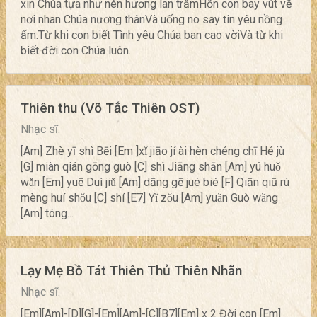
xin Chúa tựa như nén hương lan trầmHồn con bay vút về
nơi nhan Chúa nương thânVà uống no say tin yêu nồng
ấm.Từ khi con biết Tình yêu Chúa ban cao vờiVà từ khi
biết đời con Chúa luôn...
Thiên thu (Võ Tắc Thiên OST)
Nhạc sĩ:
[Am] Zhè yī shì Bēi [Em ]xǐ jiāo jí ài hèn chéng chī Hé jù
[G] miàn qián gōng guò [C] shì Jiāng shān [Am] yú huǒ
wǎn [Em] yuē Duì jiǔ [Am] dāng gē jué bié [F] Qiān qiū rú
mèng huí shǒu [C] shí [E7] Yǐ zǒu [Am] yuǎn Guò wǎng
[Am] tóng...
Lạy Mẹ Bồ Tát Thiên Thủ Thiên Nhãn
Nhạc sĩ:
[Em][Am]-[D][G]-[Em][Am]-[C][B7][Em] x 2 Đời con [Em]