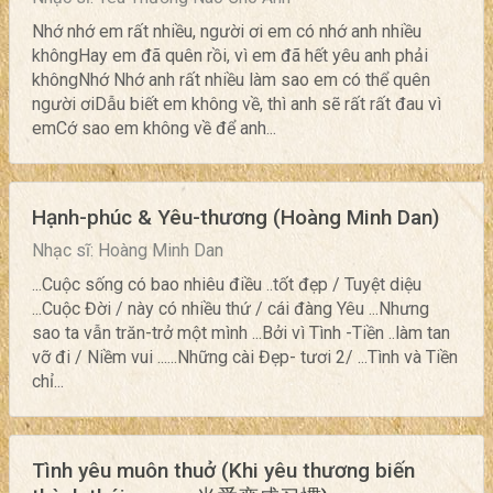
Nhớ nhớ em rất nhiều, người ơi em có nhớ anh nhiều
khôngHay em đã quên rồi, vì em đã hết yêu anh phải
khôngNhớ Nhớ anh rất nhiều làm sao em có thể quên
người ơiDẫu biết em không về, thì anh sẽ rất rất đau vì
emCớ sao em không về để anh...
Hạnh-phúc & Yêu-thương (Hoàng Minh Dan)
Nhạc sĩ: Hoàng Minh Dan
...Cuộc sống có bao nhiêu điều ..tốt đẹp / Tuyệt diệu
...Cuộc Đời / này có nhiều thứ / cái đàng Yêu ...Nhưng
sao ta vẫn trăn-trở một mình ...Bởi vì Tình -Tiền ..làm tan
vỡ đi / Niềm vui ......Những cài Đẹp- tươi 2/ ...Tình và Tiền
chỉ...
Tình yêu muôn thuở (Khi yêu thương biến