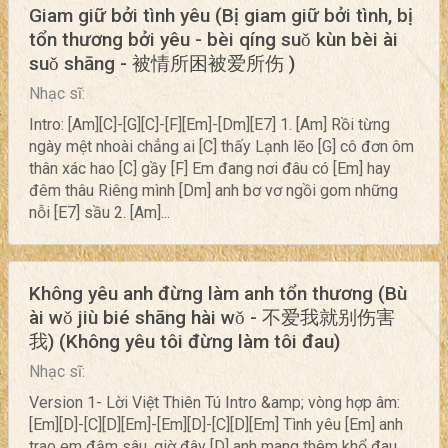
Giam giữ bởi tình yêu (Bị giam giữ bởi tình, bị
tổn thương bởi yêu - bèi qíng suǒ kùn bèi ài
suǒ shāng - 被情所困被爱所伤 )
Nhạc sĩ:
Intro: [Am][C]-[G][C]-[F][Em]-[Dm][E7] 1. [Am] Rồi từng
ngày mệt nhoài chẳng ai [C] thấy Lạnh lẽo [G] cô đơn ôm
thân xác hao [C] gầy [F] Em đang nơi đâu có [Em] hay
đêm thâu Riêng mình [Dm] anh bơ vơ ngồi gom những
nỗi [E7] sầu 2. [Am]...
Không yêu anh đừng làm anh tổn thương (Bù
ài wǒ jiù bié shāng hài wǒ - 不爱我就别伤害
我) (Không yêu tôi đừng làm tôi đau)
Nhạc sĩ:
Version 1- Lời Việt Thiên Tú Intro &amp; vòng hợp âm:
[Em][D]-[C][D][Em]-[Em][D]-[C][D][Em] Tình yêu [Em] anh
trao em đậm sâu, giờ đây [D] anh mang thêm khổ đau