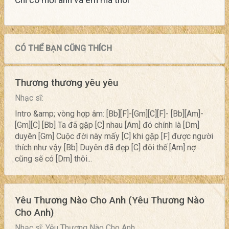
Chỉ có mỗi anh và em mà thôi
CÓ THỂ BẠN CŨNG THÍCH
Thương thương yêu yêu
Nhạc sĩ:
Intro &amp; vòng hợp âm: [Bb][F]-[Gm][C][F]- [Bb][Am]-
[Gm][C] [Bb] Ta đã gặp [C] nhau [Am] đó chính là [Dm]
duyên [Gm] Cuộc đời này mấy [C] khi gặp [F] được người
thích như vậy [Bb] Duyên đã đẹp [C] đôi thế [Am] nợ
cũng sẽ có [Dm] thôi...
Yêu Thương Nào Cho Anh (Yêu Thương Nào
Cho Anh)
Nhạc sĩ: Yêu Thương Nào Cho Anh