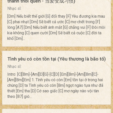
thành thói quen - 当爱变成习惯)
Nhạc sĩ:
[Dm] Nếu biết thế giới [G] đổi thay [F] Yêu đương kia mau
[C] phai nhạt [Dm] Sẽ biết cả ước [C] mơ chết trong [F]
lòng [A7] [Dm] Nếu biết ánh mắt [G] chẳng vui [F] Đôi môi
kia không [C] quen cười [Dm] Sẽ biết cả cuộc [C] đời ta
khổ [Dm]...
Tình yêu có còn tồn tại (Yêu thương là bão tố)
Nhạc sĩ:
Intro: [C][Bm]-[Am][D][G]-[C][D] [Em][Bm]-[Am][Bm][C]-
[Am][Bm][Em] 1. Tình yêu có còn [Em] tồn tại ở trong hai
chúng [D] ta Tình yêu có còn [Bm] ngọt ngào tựa như đã
thiết [Em] tha [D] Cớ sao giấc [C] mơ ngày nào vội tàn
theo [B7] gió...