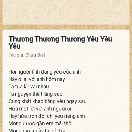
Thương Thương Thương Yêu Yêu
Yêu
Tác giả: Chưa Biết
Hỡi người tình đáng yêu của anh
Hãy ở lại với anh hôm nay
Ta tựa kề vai nhau
Ta nguyện thề trăng sao
Cùng khát khao tiếng yêu ngày sau
Hứa một lời với anh người ơi
Hãy hứa trọn đời chỉ yêu riêng anh
Mong được gần em mãi thôi
Mong một ngày ta có đôi