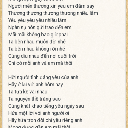
Người mến thương xin yêu em đắm say
Thương thương thương thương nhiều lắm
Yêu yêu yêu yêu nhiều lắm
Ngàn nụ hôn gửi trao đến em
Mãi mãi không bao giờ phai
Ta bên nhau muôn đời nhé
Ta bên nhau không rời nhé
Cùng dìu nhau đến nơi cuối trời
Chỉ có mỗi anh và em mà thôi
Hỡi người tình đáng yêu của anh
Hãy ở lại với anh hôm nay
Ta tựa kề vai nhau
Ta nguyện thề trăng sao
Cùng khát khao tiếng yêu ngày sau
Hứa một lời với anh người ơi
Hãy hứa trọn đời chỉ yêu riêng anh
Mong được gần em mãi thôi