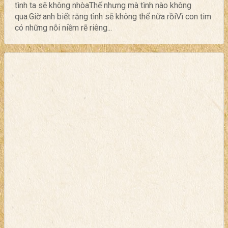
tình ta sẽ không nhòaThế nhưng mà tình nào không
qua.Giờ anh biết rằng tình sẽ không thể nữa rồiVì con tim
có những nỗi niềm rẽ riêng...