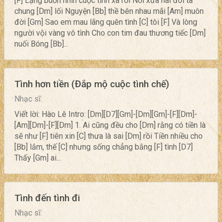
[F] Lặng buồn nhìn cuộc tình xa rồi Nơi xưa hai đôi ta
chung [Dm] lối Nguyện [Bb] thề bên nhau mãi [Am] muôn
đời [Gm] Sao em mau lãng quên tình [C] tôi [F] Và lòng
người vội vàng vô tình Cho con tim đau thương tiếc [Dm]
nuối Bóng [Bb]...
Tình hơn tiền (Đắp mộ cuộc tình chế)
Nhạc sĩ:
Viết lời: Hào Lê Intro: [Dm][D7][Gm]-[Dm][Gm]-[F][Dm]-
[Am][Dm]-[F][Dm] 1. Ai cũng đều cho [Dm] rằng có tiền là
sẽ như [F] tiên xin [C] thưa là sai [Dm] rồi Tiền nhiều cho
[Bb] lắm, thế [C] nhưng sống chẳng bằng [F] tình [D7]
Thấy [Gm] ai...
Tình đến tình đi
Nhạc sĩ: