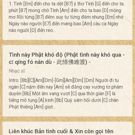
1. Tình [Em] đến cho ta dệt [B7] ý thơ Tình [G] đến cho ta
phút [B7] mong chờ Tình [Am] đến cho ta bao [D] mộng
mơ Rồi từng [B7] đêm suy tư từng đêm nhung [Em] nhớ
Ngày nào người [E7] đến mang bao [Am] câu ca Ngày
nào nguời [D] đến reo...
Tình này Phật khó độ (Phật tình này khó qua -
cǐ qíng fó nán dù - 此情佛难渡) -
Nhạc sĩ:
Intro: [Bb][C][Am][Dm]-[Gm][Am][Dm] [Dm] Người đi tu
ngàn [C] năm đến nay [Am] sẽ đắng cay vướng tơ phàm
duyên [Bb] Một âm vang vượt [C] qua thời gian [F] là
tiếng mõ tụng [A] kinh [Bb] Quỳ sám hối dưới [C] chân
Phật thiêng [Am] giọt...
Liên khúc Bản tình cuối & Xin còn gọi tên