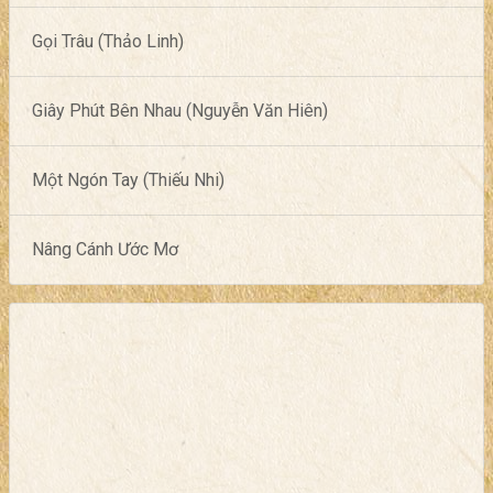
Gọi Trâu (Thảo Linh)
Giây Phút Bên Nhau (Nguyễn Văn Hiên)
Một Ngón Tay (Thiếu Nhi)
Nâng Cánh Ước Mơ