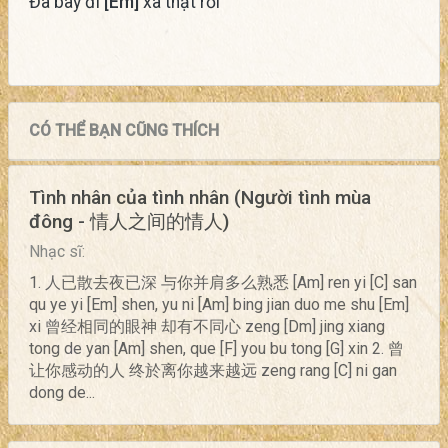
Đã bay đi
[Em]
xa thật rồi
CÓ THỂ BẠN CŨNG THÍCH
Tình nhân của tình nhân (Người tình mùa
đông - 情人之间的情人)
Nhạc sĩ:
1. 人已散去夜已深 与你并肩多么熟悉 [Am] ren yi [C] san
qu ye yi [Em] shen, yu ni [Am] bing jian duo me shu [Em]
xi 曾经相同的眼神 却有不同心 zeng [Dm] jing xiang
tong de yan [Am] shen, que [F] you bu tong [G] xin 2. 曾
让你感动的人 终於离你越来越远 zeng rang [C] ni gan
dong de...