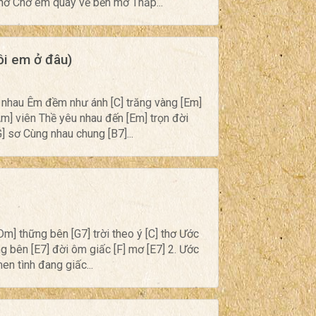
hờ Chờ em quay về bến mơ Thắp...
i em ở đâu)
 nhau Êm đềm như ánh [C] trăng vàng [Em]
Am] viên Thề yêu nhau đến [Em] trọn đời
 sơ Cùng nhau chung [B7]...
m] thững bên [G7] trời theo ý [C] thơ Ước
ng bên [E7] đời ôm giấc [F] mơ [E7] 2. Ước
en tình đang giấc...