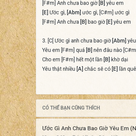
[F#m] Anh chưa bao giờ
[B]
yêu em
[E]
Ước gì,
[Abm]
ước gì, [C#m] ước gì
[F#m] Anh chưa
[B]
bao giờ
[E]
yêu em
3. [C[ Ước gì anh chưa bao giờ
[Abm]
yêu
Yêu em [F#m] quá
[B]
nên đâu nào [C#m]
Cho em [F#m] hết một lần
[B]
khờ dại
Yêu thật nhiều
[A]
chắc sẽ có
[E]
lần qu
CÓ THỂ BẠN CŨNG THÍCH
Ước Gì Anh Chưa Bao Giờ Yêu Em (N