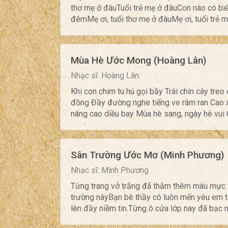
thơ mẹ ở đâuTuổi trẻ mẹ ở đâuCon nào có biế
đêmMẹ ơi, tuổi thơ mẹ ở đâuMẹ ơi, tuổi trẻ m
Mùa Hè Ước Mong (Hoàng Lân)
Nhạc sĩ: Hoàng Lân
Khi con chim tu hú gọi bầy Trái chín cây tre
đồng Đầy đường nghe tiếng ve râm ran Cao x
nâng cao diều bay Mùa hè sang, ngày hè vui Cấ
Sân Trường Ước Mơ (Minh Phương)
Nhạc sĩ: Minh Phương
Từng trang vở trắng đã thắm thêm màu mực t
trường nàyBạn bè thầy cô luôn mến yêu em 
lên đầy niềm tin.Từng ô cửa lớp nay đã bạc m