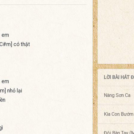
 em
[C#m] có thật
LỜI BÀI HÁT
 em
m] nhỏ lại
Nàng Sơn Ca
ền
Kìa Con Bướm
gì
Đôi Bàn Tay 