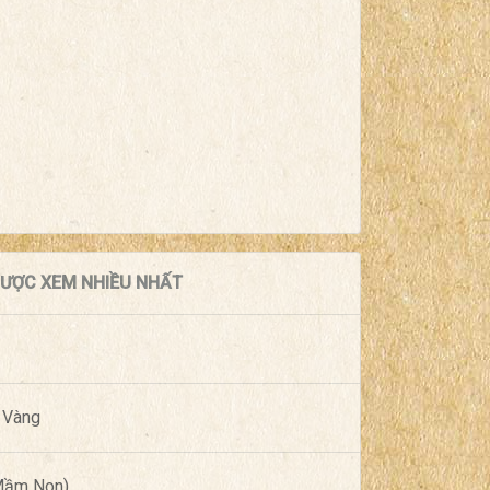
 ĐƯỢC XEM NHIỀU NHẤT
 Vàng
(Mầm Non)