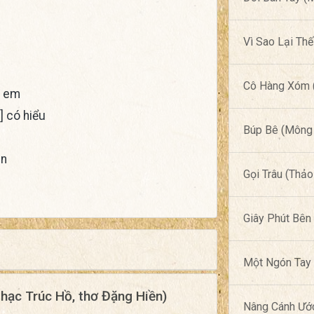
Vì Sao Lại Th
Cô Hàng Xóm (
 em
 có hiểu
Búp Bê (Mông 
ên
Gọi Trâu (Thảo
Giây Phút Bên
Một Ngón Tay 
hạc Trúc Hồ, thơ Đặng Hiền)
Nâng Cánh Ướ