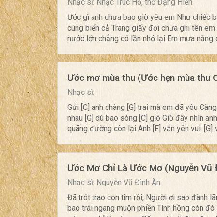
Nhạc sĩ: Nhạc Trúc Hồ, thơ Đặng Hiền
Ước gì anh chưa bao giờ yêu em Như chiếc b
cùng biển cả Trang giấy đời chưa ghi tên e
nước lớn chẳng có lần nhỏ lại Em mưa nắng ở
Ước mơ mùa thu (Ước hẹn mùa thu 
Nhạc sĩ:
Gửi [C] anh chàng [G] trai mà em đã yêu Càng 
nhau [G] dù bao sóng [C] gió Giờ đây nhìn anh
quãng đường còn lại Anh [F] vẫn yên vui, [G] v
Ước Mơ Chỉ Là Ước Mơ (Nguyễn Vũ 
Nhạc sĩ: Nguyễn Vũ Đình Ân
Đã trót trao con tim rồi, Người ơi sao đành 
bao trái ngang muộn phiền Tình hồng còn đó