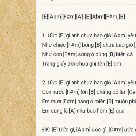
[E]
[Abm]
[F#m]
[A]
-
[E]
[Abm]
[F#m]
[B]
1. Ước
[E]
gì anh chưa bao giờ
[Abm]
yêu
Như chiếc [F#m] bóng
[B]
chưa bao giờ 
Như con [F#m] sóng ở cùng
[B]
biển cả
Trang giấy đời chưa ghi tên
[E]
em
2. Ước
[E]
gì anh chưa bao giờ
[Abm]
yêu
Con nước [F#m] lớn
[B]
chẳng có lần [C#
Em mưa [F#m] nắng ở miền
[B]
muộn phi
Em cũng là
[A]
như bao hôm
[E]
qua
ĐK:
[E]
Ước gì,
[Abm]
ước gì, [C#m] ước 