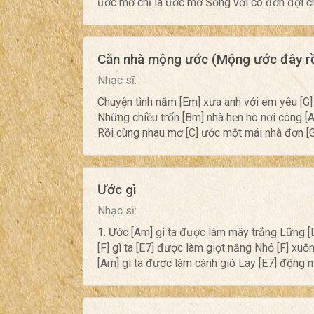
ước mơ chỉ là ước mơ Sống với cô đơn đợi c
Căn nhà mộng ước (Mộng ước đây rồ
Nhạc sĩ:
Chuyện tình năm [Em] xưa anh với em yêu [G]
Những chiều trốn [Bm] nhà hẹn hò nơi công [
Rồi cùng nhau mơ [C] ước một mái nhà đơn [G]
Ước gì
Nhạc sĩ:
1. Ước [Am] gì ta được làm mây trắng Lững [D
[F] gì ta [E7] được làm giọt nắng Nhỏ [F] xuố
[Am] gì ta được làm cánh gió Lay [E7] động m