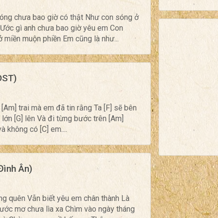
óng chưa bao giờ có thật Như con sóng ở
m Ước gì anh chưa bao giờ yêu em Con
 miền muộn phiền Em cũng là như...
OST)
[Am] trai mà em đã tin rằng Ta [F] sẽ bên
 lớn [G] lên Và đi từng bước trên [Am]
à không có [C] em....
Đình Ân)
lãng quên Vẫn biết yêu em chân thành Là
 ước mơ chưa lìa xa Chìm vào ngày tháng