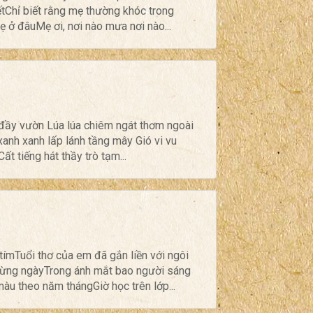
tChỉ biết rằng mẹ thường khóc trong
ẹ ở đâuMẹ ơi, nơi nào mưa nơi nào...
o đầy vườn Lúa lúa chiêm ngát thơm ngoài
anh xanh lấp lánh tầng mây Gió vi vu
t tiếng hát thầy trò tạm...
ímTuổi thơ của em đã gắn liền với ngôi
từng ngàyTrong ánh mắt bao người sáng
àu theo năm thángGiờ học trên lớp...