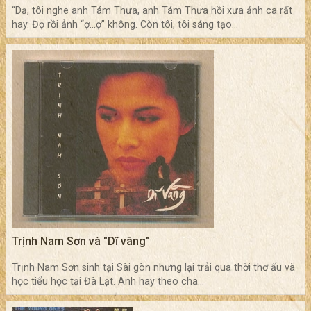
“Dạ, tôi nghe anh Tám Thưa, anh Tám Thưa hồi xưa ảnh ca rất
hay. Đọ rồi ảnh “ợ…ợ” không. Còn tôi, tôi sáng tạo...
Trịnh Nam Sơn và "Dĩ vãng"
Trịnh Nam Sơn sinh tại Sài gòn nhưng lại trải qua thời thơ ấu và
học tiểu học tại Đà Lạt. Anh hay theo cha...