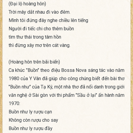
(Đại lộ hoàng hôn)
Trời mây dắt nhau đi vào đêm.
Mình tôi đứng đây nghe chiều lên tiếng
Người đi tiếc chi cho thêm buồn
tìm thư thái trong tâm hồn
thì đừng xây mơ trên cát vàng.
(Hoàng hôn trên bãi biển)
Ca khúc "Buồn" theo điệu Bossa Nova sáng tác vào năm
1980 của Y Vân đã giúp cho công chúng biết đến bài thơ
"Buồn như" của Tạ Ký, một nhà thơ đã nổi danh trong giới
văn nghệ ở Sài gòn với thi phẩm "Sầu ở lại" ấn hành năm
1970:
Buồn như ly rượu cạn
Không còn rượu cho say
Buồn như ly rượu đầy