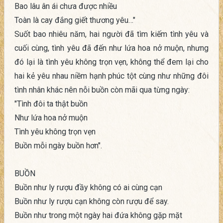
Bao lâu ân ái chưa được nhiều
Toàn là cay đắng giết thương yêu…"
Suốt bao nhiêu năm, hai người đã tìm kiếm tình yêu và
cuối cùng, tình yêu đã đến như lứa hoa nở muộn, nhưng
đó lại là tình yêu không trọn vẹn, không thể đem lại cho
hai kẻ yêu nhau niềm hạnh phúc tột cùng như những đôi
tình nhân khác nên nỗi buồn còn mãi qua từng ngày:
"Tình đôi ta thật buồn
Như lứa hoa nở muộn
Tình yêu không trọn vẹn
Buồn mỗi ngày buồn hơn".
BUỒN
Buồn như ly rượu đầy không có ai cùng cạn
Buồn như ly rượu cạn không còn rượu để say.
Buồn như trong một ngày hai đứa không gặp mặt