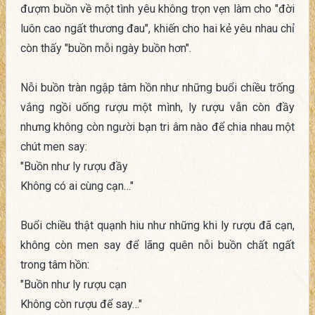
đượm buồn về một tình yêu không trọn vẹn làm cho "đời
luôn cao ngất thương đau", khiến cho hai kẻ yêu nhau chỉ
còn thấy "buồn mỗi ngày buồn hơn".
Nỗi buồn tràn ngập tâm hồn như những buổi chiều trống
vắng ngồi uống rượu một mình, ly rượu vẫn còn đầy
nhưng không còn người bạn tri âm nào để chia nhau một
chút men say:
"Buồn như ly rượu đầy
Không có ai cùng cạn…"
Buổi chiều thật quạnh hiu như những khi ly rượu đã cạn,
không còn men say để lãng quên nỗi buồn chất ngất
trong tâm hồn:
"Buồn như ly rượu cạn
Không còn rượu để say…"