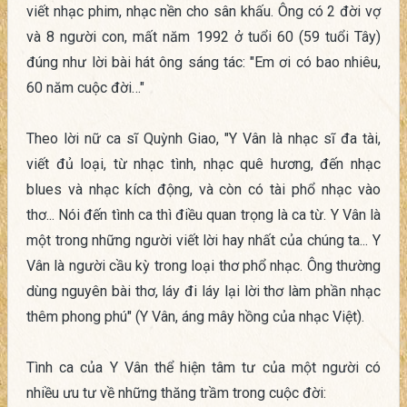
viết nhạc phim, nhạc nền cho sân khấu. Ông có 2 đời vợ
và 8 người con, mất năm 1992 ở tuổi 60 (59 tuổi Tây)
đúng như lời bài hát ông sáng tác: "Em ơi có bao nhiêu,
60 năm cuộc đời…"
Theo lời nữ ca sĩ Quỳnh Giao, "Y Vân là nhạc sĩ đa tài,
viết đủ loại, từ nhạc tình, nhạc quê hương, đến nhạc
blues và nhạc kích động, và còn có tài phổ nhạc vào
thơ... Nói đến tình ca thì điều quan trọng là ca từ. Y Vân là
một trong những người viết lời hay nhất của chúng ta... Y
Vân là người cầu kỳ trong loại thơ phổ nhạc. Ông thường
dùng nguyên bài thơ, láy đi láy lại lời thơ làm phần nhạc
thêm phong phú" (Y Vân, áng mây hồng của nhạc Việt).
Tình ca của Y Vân thể hiện tâm tư của một người có
nhiều ưu tư về những thăng trầm trong cuộc đời: