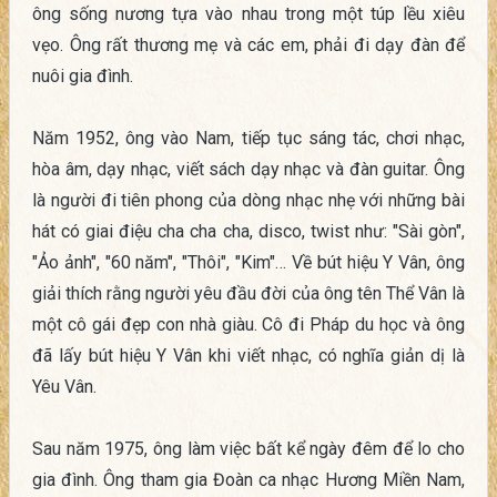
ông sống nương tựa vào nhau trong một túp lều xiêu
vẹo. Ông rất thương mẹ và các em, phải đi dạy đàn để
nuôi gia đình.
Năm 1952, ông vào Nam, tiếp tục sáng tác, chơi nhạc,
hòa âm, dạy nhạc, viết sách dạy nhạc và đàn guitar. Ông
là người đi tiên phong của dòng nhạc nhẹ với những bài
hát có giai điệu cha cha cha, disco, twist như: "Sài gòn",
"Ảo ảnh", "60 năm", "Thôi", "Kim"… Về bút hiệu Y Vân, ông
giải thích rằng người yêu đầu đời của ông tên Thể Vân là
một cô gái đẹp con nhà giàu. Cô đi Pháp du học và ông
đã lấy bút hiệu Y Vân khi viết nhạc, có nghĩa giản dị là
Yêu Vân.
Sau năm 1975, ông làm việc bất kể ngày đêm để lo cho
gia đình. Ông tham gia Đoàn ca nhạc Hương Miền Nam,