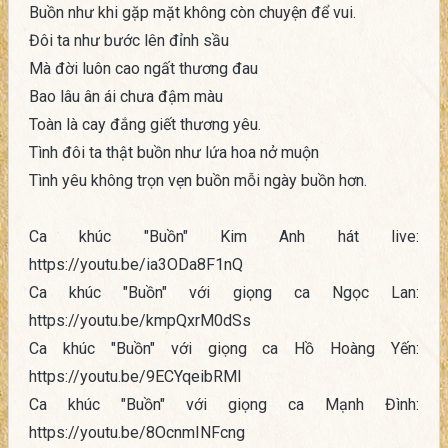
Buồn như khi gặp mặt không còn chuyện để vui.
Đôi ta như bước lên đỉnh sầu
Mà đời luôn cao ngất thương đau
Bao lâu ân ái chưa đậm màu
Toàn là cay đắng giết thương yêu.
Tình đôi ta thật buồn như lứa hoa nở muộn
Tình yêu không trọn vẹn buồn mỗi ngày buồn hơn.
Ca khúc "Buồn" Kim Anh hát live:
https://youtu.be/ia3ODa8F1nQ
Ca khúc "Buồn" với giọng ca Ngọc Lan:
https://youtu.be/kmpQxrM0dSs
Ca khúc "Buồn" với giọng ca Hồ Hoàng Yến:
https://youtu.be/9ECYqeibRMI
Ca khúc "Buồn" với giọng ca Mạnh Đình:
https://youtu.be/8OcnmINFcng