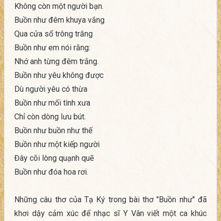
Không còn một người bạn.
Buồn như đêm khuya vắng
Qua cửa sổ trông trăng
Buồn như em nói rằng:
Nhớ anh từng đêm trắng.
Buồn như yêu không được
Dù người yêu có thừa
Buồn như mối tình xưa
Chỉ còn dòng lưu bút.
Buồn như buồn như thế
Buồn như một kiếp người
Đây cõi lòng quạnh quẽ
Buồn như đóa hoa rơi.
Những câu thơ của Tạ Ký trong bài thơ "Buồn như" đã
khơi dậy cảm xúc để nhạc sĩ Y Vân viết một ca khúc