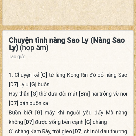
Chuyện tình nàng Sao Ly (Nàng Sao
Ly)
(hợp âm)
Tác giả:
1. Chuyện kể
[G]
từ làng Kong Rin đó có nàng Sao
[D7]
Ly u
[G]
buồn
Hay thẫn
[G]
thờ đưa đôi mắt
[Bm]
nai trông về nơi
[D7]
bản buôn xa
Buồn biết
[G]
mấy khi người yêu đấy Mà nàng
không
[D7]
được sống bên cạnh
[G]
chàng
Ơi chàng Kam Rây, trời gieo
[D7]
chi nỗi đau thương