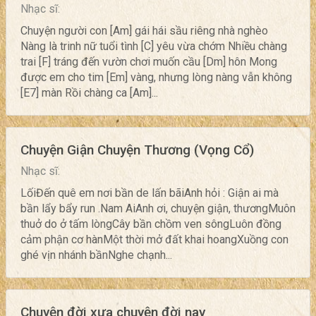
Nhạc sĩ:
Chuyện người con [Am] gái hái sầu riêng nhà nghèo
Nàng là trinh nữ tuổi tình [C] yêu vừa chớm Nhiều chàng
trai [F] tráng đến vườn chơi muốn cầu [Dm] hôn Mong
được em cho tim [Em] vàng, nhưng lòng nàng vẫn không
[E7] màn Rồi chàng ca [Am]...
Chuyện Giận Chuyện Thương (Vọng Cổ)
Nhạc sĩ:
LốiĐến quê em nơi bần de lấn bãiAnh hỏi : Giận ai mà
bần lẩy bẩy run .Nam AiAnh ơi, chuyện giận, thươngMuôn
thuở do ở tấm lòngCây bần chồm ven sôngLuôn đồng
cảm phận cơ hànMột thời mở đất khai hoangXuồng con
ghé vịn nhánh bầnNghe chạnh...
Chuyện đời xưa chuyện đời nay