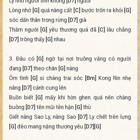
Ly nhớ người tình không
[D7]
nguôi
Lòng nhớ
[G]
quá nàng cất
[C]
bước trốn ra khỏi
[G]
sóc dấn thân trong rừng
[D7]
già
Thăm người
[G]
yêu thương quá đã
[C]
lâu chẳng
[D7]
trông thấy
[G]
nhau
3. Đâu có
[G]
ngờ tại nơi truông vắng có người
đang
[D7]
theo chân
[G]
nàng
Ôm tình
[G]
si chàng trai sóc
[Bm]
Kong Rin nhẹ
nâng
[D7]
cánh cung lên
Buồn biết
[G]
mấy khi hờn ghen quá nên chàng
buông
[D7]
tên mũi tên hận
[G]
thù
Giết nàng Sao Ly, nàng Sao
[D7]
Ly chết trên lưng
[G]
đèo mang nặng thương yêu
[D7]
[G]