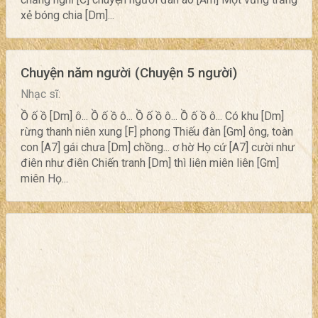
xẻ bóng chia [Dm]...
Chuyện năm người (Chuyện 5 người)
Nhạc sĩ:
Ồ ố ồ [Dm] ô... Ồ ố ồ ô... Ồ ố ồ ô... Ồ ố ồ ô... Có khu [Dm]
rừng thanh niên xung [F] phong Thiếu đàn [Gm] ông, toàn
con [A7] gái chưa [Dm] chồng... ơ hờ Họ cứ [A7] cười như
điên như điên Chiến tranh [Dm] thì liên miên liên [Gm]
miên Họ...