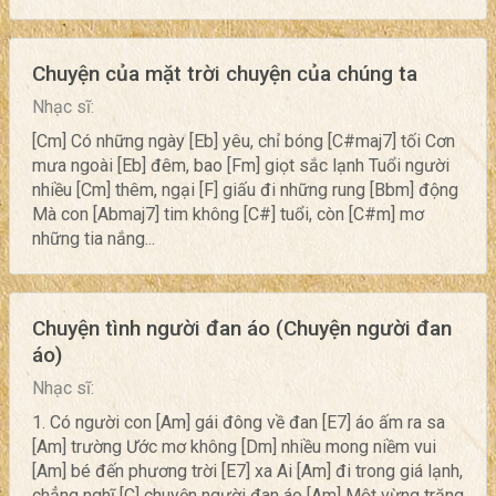
Chuyện của mặt trời chuyện của chúng ta
Nhạc sĩ:
[Cm] Có những ngày [Eb] yêu, chỉ bóng [C#maj7] tối Cơn
mưa ngoài [Eb] đêm, bao [Fm] giọt sắc lạnh Tuổi người
nhiều [Cm] thêm, ngại [F] giấu đi những rung [Bbm] động
Mà con [Abmaj7] tim không [C#] tuổi, còn [C#m] mơ
những tia nắng...
Chuyện tình người đan áo (Chuyện người đan
áo)
Nhạc sĩ:
1. Có người con [Am] gái đông về đan [E7] áo ấm ra sa
[Am] trường Ước mơ không [Dm] nhiều mong niềm vui
[Am] bé đến phương trời [E7] xa Ai [Am] đi trong giá lạnh,
chẳng nghĩ [C] chuyện người đan áo [Am] Một vừng trăng