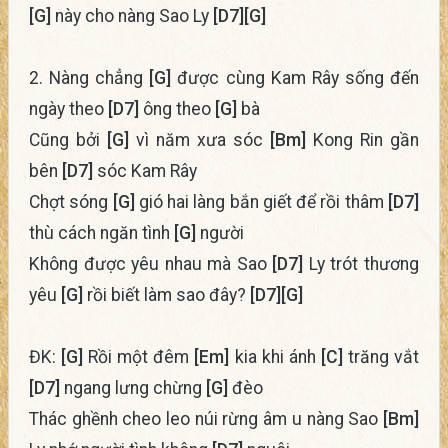
[G]
này cho nàng Sao Ly
[D7]
[G]
2. Nàng chẳng
[G]
được cùng Kam Rây sống đến
ngày theo
[D7]
ông theo
[G]
bà
Cũng bởi
[G]
vì năm xưa sóc
[Bm]
Kong Rin gần
bên
[D7]
sóc Kam Rây
Chợt sóng
[G]
gió hai làng bắn giết để rồi thâm
[D7]
thù cách ngăn tình
[G]
người
Không được yêu nhau mà Sao
[D7]
Ly trót thương
yêu
[G]
rồi biết làm sao đây?
[D7]
[G]
ĐK:
[G]
Rồi một đêm
[Em]
kia khi ánh
[C]
trăng vắt
[D7]
ngang lưng chừng
[G]
đèo
Thác ghềnh cheo leo núi rừng âm u nàng Sao
[Bm]