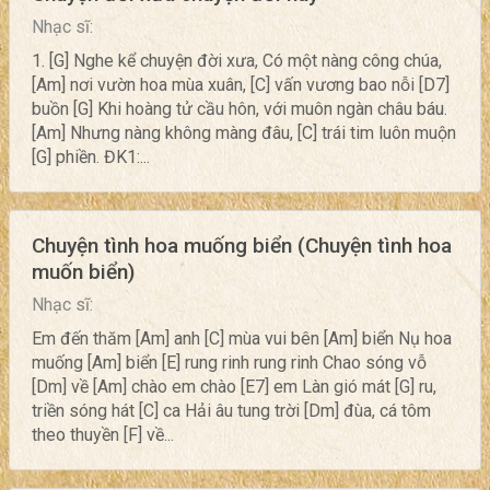
Nhạc sĩ:
1. [G] Nghe kể chuyện đời xưa, Có một nàng công chúa,
[Am] nơi vườn hoa mùa xuân, [C] vấn vương bao nỗi [D7]
buồn [G] Khi hoàng tử cầu hôn, với muôn ngàn châu báu.
[Am] Nhưng nàng không màng đâu, [C] trái tim luôn muộn
[G] phiền. ĐK1:...
Chuyện tình hoa muống biển (Chuyện tình hoa
muốn biển)
Nhạc sĩ:
Em đến thăm [Am] anh [C] mùa vui bên [Am] biển Nụ hoa
muống [Am] biển [E] rung rinh rung rinh Chao sóng vỗ
[Dm] về [Am] chào em chào [E7] em Làn gió mát [G] ru,
triền sóng hát [C] ca Hải âu tung trời [Dm] đùa, cá tôm
theo thuyền [F] về...