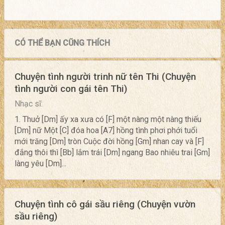
CÓ THỂ BẠN CŨNG THÍCH
Chuyện tình người trinh nữ tên Thi (Chuyện
tình người con gái tên Thi)
Nhạc sĩ:
1. Thuở [Dm] ấy xa xưa có [F] một nàng một nàng thiếu
[Dm] nữ Một [C] đóa hoa [A7] hồng tình phơi phới tuổi
mới trăng [Dm] tròn Cuộc đời hồng [Gm] nhan cay và [F]
đắng thôi thì [Bb] lắm trái [Dm] ngang Bao nhiêu trai [Gm]
làng yêu [Dm]...
Chuyện tình cô gái sầu riêng (Chuyện vườn
sầu riêng)