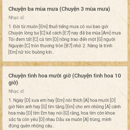
Chuyện ba mùa mưa (Chuyện 3 mùa mưa)
Nhạc sĩ:
1. Đời từ muôn [Em] thuở tiếng mưa có vui bao giờ
Chuyện lòng tui [C] kể cách [E7] nay đã ba mùa [Am] mưa
Tôi đem tất [C] cả tim [D] nồng trao đến một [G] người
Nguyện [C] tròn thương tròn [B7] nhớ. 2. Nàng là trinh
[Em] nữ tóc buông kín...
Chuyện tình hoa mười giờ (Chuyện tình hoa 10
giờ)
Nhạc sĩ:
1. Ngày [D] xưa em hay [Em] nói thích [A] hoa mười [D]
giờ Nên anh hay [G] tìm tặng [Em] cho em những [A] cánh
hoa màu [D] tím Em hay nói [G] rằng, hoa tím còn khoe
sắc ta còn yêu [D] nhau Dẫu xa muôn [A] trùng, mình
đừng quên những câu...