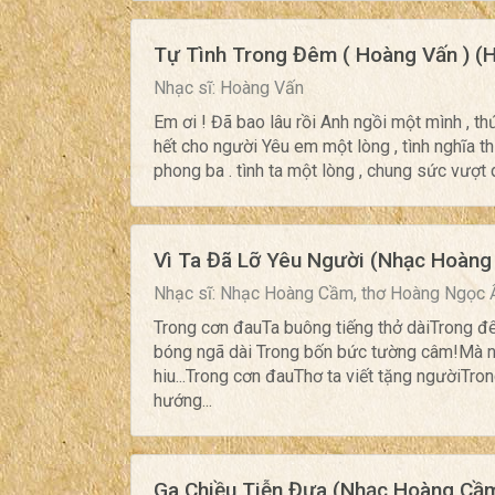
Tự Tình Trong Đêm ( Hoàng Vấn ) (
Nhạc sĩ: Hoàng Vấn
Em ơi ! Đã bao lâu rồi Anh ngồi một mình , t
hết cho người Yêu em một lòng , tình nghĩa t
phong ba . tình ta một lòng , chung sức vượt q
Vì Ta Đã Lỡ Yêu Người (Nhạc Hoàng
Nhạc sĩ: Nhạc Hoàng Cầm, thơ Hoàng Ngọc 
Trong cơn đauTa buông tiếng thở dàiTrong đ
bóng ngã dài Trong bốn bức tường câm!Mà n
hiu...Trong cơn đauThơ ta viết tặng ngườiT
hướng...
Ga Chiều Tiễn Đưa (Nhạc Hoàng Cầm