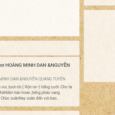
.
, thơ HOÀNG MINH DAN &NGUYỄN
NG MINH DAN &NGUYỄN QUANG TUYẾN
 ,tươi rói ( Rộn ra~) tiếng cười .Cho ta
nhàNiềm hân hoan ,tiếng pháo vang
 Chúc xuânNay xuân đến với bao...