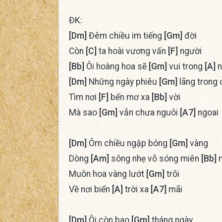
ĐK:
[Dm]
Đêm chiều im tiếng
[Gm]
đời
Còn
[C]
ta hoài vương vấn
[F]
người
[Bb]
Ôi hoàng hoa sẽ
[Gm]
vui trong
[A]
n
[Dm]
Những ngày phiêu
[Gm]
lãng trong
Tìm nơi
[F]
bến mơ xa
[Bb]
vời
Mà sao
[Gm]
vẫn chưa nguôi
[A7]
ngoai
[Dm]
Ôm chiều ngập bóng
[Gm]
vàng
Dòng
[Am]
sông nhẹ vỗ sóng miên
[Bb]
Muôn hoa vàng lướt
[Gm]
trôi
Về nơi biển
[A]
trời xa
[A7]
mãi
[Dm]
Ôi còn bao
[Gm]
tháng ngày