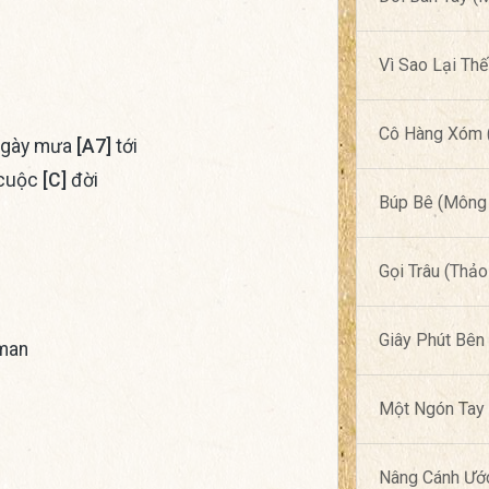
Vì Sao Lại Th
Cô Hàng Xóm (
gày mưa
[A7]
tới
 cuộc
[C]
đời
Búp Bê (Mông 
Gọi Trâu (Thảo
Giây Phút Bên
man
Một Ngón Tay 
Nâng Cánh Ướ