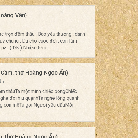
Hoàng Vấn)
hức trọn đêm thâu . Bao yêu thương , dành
hủy chung . Dù cho cuộc đời , còn lắm
ua . ( ĐK ) Nhiều đêm...
 Cầm, thơ Hoàng Ngọc Ẩn)
Ẩn
êm thâuTa một mình chiếc bóngChiếc
ghe đời hiu quạnhTa nghe lòng quạnh
rong cơn mêTa gọi Người yêu dấuMỗi
, thơ Hoàng Ngọc Ẩn)