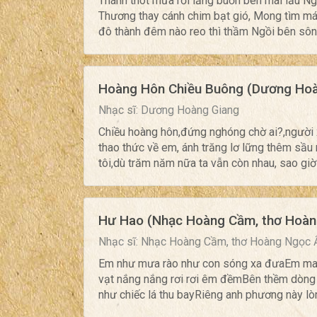
Thánh thót mưa rơi lắng buồn bên mái lầu Ng
Thương thay cánh chim bạt gió, Mong tìm m
đô thành đêm nào reo thì thầm Ngồi bên sông
Hoàng Hôn Chiều Buông (Dương Hoà
Nhạc sĩ: Dương Hoàng Giang
Chiều hoàng hôn,đứng nghóng chờ ai?,người
thao thức về em, ánh trăng lơ lững thêm sầ
tôi,dù trăm năm nữa ta vẫn còn nhau, sao giờ?
Hư Hao (Nhạc Hoàng Cầm, thơ Hoàn
Nhạc sĩ: Nhạc Hoàng Cầm, thơ Hoàng Ngọc 
Em như mưa rào như con sóng xa đưaEm mang
vạt nắng nắng rơi rơi êm đềmBên thềm dòng rê
như chiếc lá thu bayRiêng anh phương này lòn