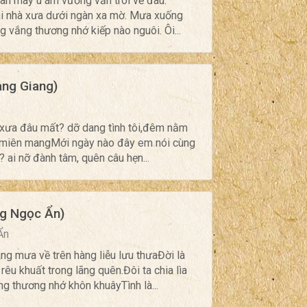
àn mây u ám vương vấn trôi về đâu.
ái nhà xưa dưới ngàn xa mờ. Mưa xuống
 vắng thương nhớ kiếp nào nguôi. Ôi...
ng Giang)
 xưa đâu mất? dỡ dang tình tôi,đêm nằm
u miên mangMới ngày nào đây em nói cùng
 ai nỡ đành tâm, quên câu hẹn...
g Ngọc Ẩn)
Ẩn
 mưa về trên hàng liễu lưu thưaĐời là
u khuất trong lãng quên.Đôi ta chia lìa
g thương nhớ khôn khuâyTình là...