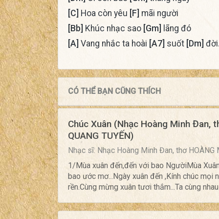
[C]
Hoa còn yêu
[F]
mãi người
[Bb]
Khúc nhạc sao
[Gm]
lãng đó
[A]
Vang nhắc ta hoài
[A7]
suốt
[Dm]
đời
CÓ THỂ BẠN CŨNG THÍCH
Chúc Xuân (Nhạc Hoàng Minh Đan
QUANG TUYẾN)
Nhạc sĩ: Nhạc Hoàng Minh Đan, thơ HOÀ
1/Mùa xuân đến,đến với bao NgườiMùa Xuân vui
bao ước mơ...Ngày xuân đến ,Kính chúc mọi 
rền.Cùng mừng xuân tươi thắm...Ta cùng nhau