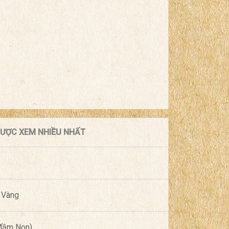
 ĐƯỢC XEM NHIỀU NHẤT
 Vàng
(Mầm Non)