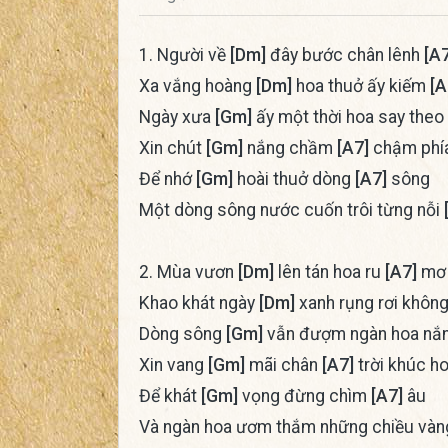
1. Người về
[Dm]
đây bước chân lênh
[A7
Xa vắng hoàng
[Dm]
hoa thuở ấy kiếm
[A
Ngày xưa
[Gm]
ấy một thời hoa say theo
Xin chút
[Gm]
nắng chầm
[A7]
chậm phí
Để nhớ
[Gm]
hoài thuở dòng
[A7]
sông
Một dòng sông nước cuốn trôi từng nỗi
2. Mùa vươn
[Dm]
lên tán hoa ru
[A7]
mơ
Khao khát ngày
[Dm]
xanh rụng rơi khôn
Dòng sông
[Gm]
vẫn đượm ngàn hoa nắn
Xin vang
[Gm]
mãi chân
[A7]
trời khúc h
Để khát
[Gm]
vọng đừng chìm
[A7]
âu
Và ngàn hoa ươm thắm những chiều vàn