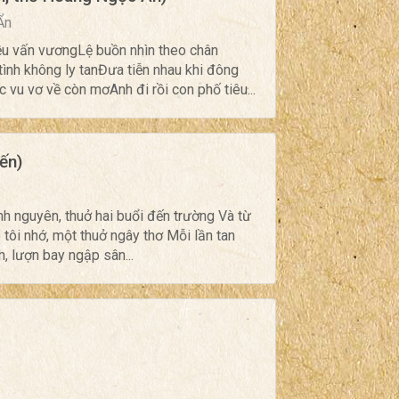
Ẩn
ều vấn vươngLệ buồn nhìn theo chân
ình không ly tanĐưa tiễn nhau khi đông
u vơ về còn mơAnh đi rồi con phố tiêu...
ến)
inh nguyên, thuở hai buổi đến trường Và từ
 tôi nhớ, một thuở ngây thơ Mỗi lần tan
, lượn bay ngập sân...