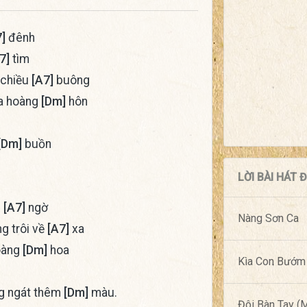
]
đênh
7]
tìm
 chiều
[A7]
buông
a hoàng
[Dm]
hôn
[Dm]
buồn
LỜI BÀI HÁT
g
[A7]
ngờ
Nàng Sơn Ca
g trôi về
[A7]
xa
oàng
[Dm]
hoa
Kìa Con Bướm
g ngát thêm
[Dm]
màu.
Đôi Bàn Tay 