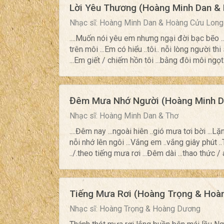
Lời Yêu Thương (Hoàng Minh Dan &
Nhạc sĩ: Hoàng Minh Dan & Hoàng Cửu Long
....Muốn nói yêu em nhưng ngại đời bạc bẽo 
trên môi ...Em có hiểu ..tôi.. nỗi lòng người th
...Em giết / chiếm hồn tôi ...bằng đôi môi ngọt
Đêm Mưa Nhớ Người (Hoàng Minh Da
Nhạc sĩ: Hoàng Minh Dan & Thơ
....Đêm nay ...ngoài hiên ..gió mưa tơi bời ...
nỗi nhớ lên ngôi ...Vắng em ..vắng giây phút ..T
../.theo tiếng mưa rơi ...Đêm dài ...thao thức / 
Tiếng Mưa Rơi (Hoàng Trọng & Hoà
Nhạc sĩ: Hoàng Trọng & Hoàng Dương