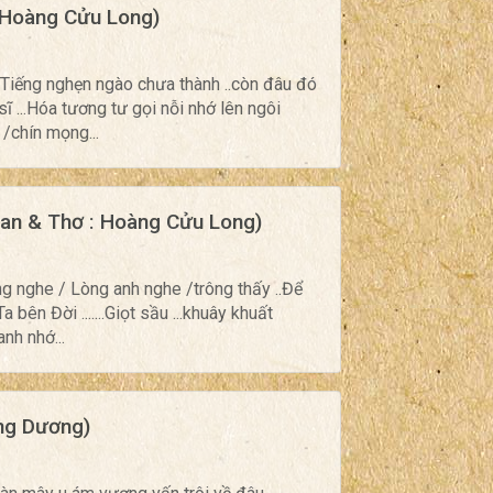
 Hoàng Cửu Long)
..Tiếng nghẹn ngào chưa thành ..còn đâu đó
i sĩ ...Hóa tương tư gọi nỗi nhớ lên ngôi
 /chín mọng...
n & Thơ : Hoàng Cửu Long)
Lặng nghe / Lòng anh nghe /trông thấy ..Để
a bên Đời .......Giọt sầu ...khuây khuất
anh nhớ...
ng Dương)