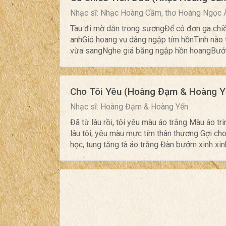
Nhạc sĩ: Nhạc Hoàng Cầm, thơ Hoàng Ngọc 
Tàu đi mờ dẫn trong sươngĐể cô đơn ga chi
anhGió hoang vu dâng ngập tím hồnTình nào t
vừa sangNghe giá băng ngập hồn hoangBước v
Cho Tôi Yêu (Hoàng Đạm & Hoàng Y
Nhạc sĩ: Hoàng Đạm & Hoàng Yến
Đã từ lâu rồi, tôi yêu màu áo trắng Màu áo tr
lâu tôi, yêu màu mực tím thân thương Gợi cho
học, tung tăng tà áo trắng Đàn bướm xinh xinh