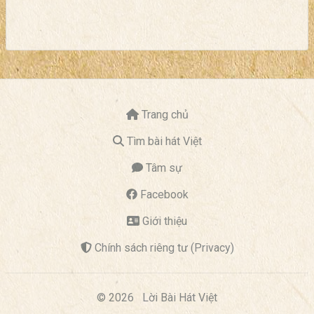
Trang chủ
Tìm bài hát Việt
Tâm sự
Facebook
Giới thiệu
Chính sách riêng tư (Privacy)
© 2026
Lời Bài Hát Việt