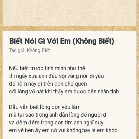
Biết Nói Gì Với Em (Không Biết)
Tác giả: Không Biết
Nếu biết trước tình mình như thế
thì ngày xưa anh đâu vội vàng nói lời yêu
để hôm nay đi trên con phố quen
cõi lòng vỡ nát khi thấy em bước bên nhân tình
Dẫu vẫn biết lòng còn yêu lắm
mà tại sao trong anh dằn lòng để người đi
và đêm đêm trong con tim anh nghĩ suy
em về bên ấy em có vui không,hay là em khóc