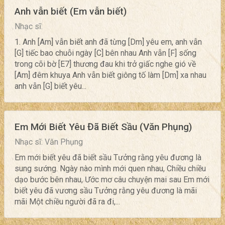
Anh vẫn biết (Em vẫn biết)
Nhạc sĩ:
1. Anh [Am] vẫn biết anh đã từng [Dm] yêu em, anh vẫn
[G] tiếc bao chuỗi ngày [C] bên nhau Anh vẫn [F] sống
trong cõi bờ [E7] thương đau khi trở giấc nghe gió về
[Am] đêm khuya Anh vẫn biết giông tố làm [Dm] xa nhau
anh vẫn [G] biết yêu...
Em Mới Biết Yêu Đã Biết Sầu (Văn Phụng)
Nhạc sĩ: Văn Phụng
Em mới biết yêu đã biết sầu Tưởng rằng yêu đương là
sung sướng. Ngày nào mình mới quen nhau, Chiều chiều
dạo bước bên nhau, Ước mơ câu chuyện mai sau Em mới
biết yêu đã vương sầu Tưởng rằng yêu đương là mãi
mãi Một chiều người đã ra đi,...