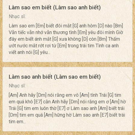
Làm sao em biết (Làm sao anh biết)
Nhạc sĩ:
Làm sao em [Em] biết đôi mắt [G] anh hôm [D] nào [Bm]
Vẫn tiếc vẫn nhớ vẫn thương tình [Em] yêu đôi mình Giờ
đây em biết ánh mắt [G] xưa không [D] còn [Bm] Thấm
ướt nước mắt rớt rơi từ [Em] trong trái tim Tình ca anh
viết anh nói [G] yêu...
Làm sao anh biết (Làm sao em biết)
Nhạc sĩ:
[Am] Anh hãy [Dm] nói rằng em vô [Am] tình Trái [G] tim
em quá khô [E7] cằn Anh hãy [Dm] nói rằng em ơ [Am] hờ
Trái [G] tim em luôn thờ [E7] ơ Làm sao anh [Am] biết trái
[Dm] tim em quá [Am] hững hờ Làm sao anh [E7] biết trái
tim em...