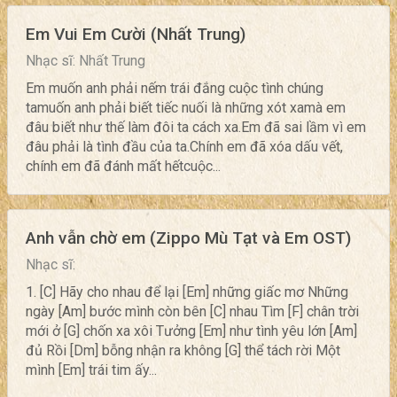
Em Vui Em Cười (Nhất Trung)
Nhạc sĩ: Nhất Trung
Em muốn anh phải nếm trái đắng cuộc tình chúng
tamuốn anh phải biết tiếc nuối là những xót xamà em
đâu biết như thế làm đôi ta cách xa.Em đã sai lầm vì em
đâu phải là tình đầu của ta.Chính em đã xóa dấu vết,
chính em đã đánh mất hếtcuộc...
Anh vẫn chờ em (Zippo Mù Tạt và Em OST)
Nhạc sĩ:
1. [C] Hãy cho nhau để lại [Em] những giấc mơ Những
ngày [Am] bước mình còn bên [C] nhau Tìm [F] chân trời
mới ở [G] chốn xa xôi Tưởng [Em] như tình yêu lớn [Am]
đủ Rồi [Dm] bỗng nhận ra không [G] thể tách rời Một
mình [Em] trái tim ấy...