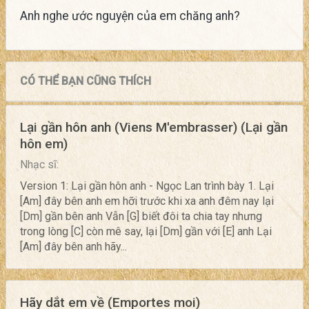
Anh nghe ước nguyện của em chăng anh?
CÓ THỂ BẠN CŨNG THÍCH
Lại gần hôn anh (Viens M'embrasser) (Lại gần
hôn em)
Nhạc sĩ:
Version 1: Lại gần hôn anh - Ngọc Lan trình bày 1. Lại
[Am] đây bên anh em hỡi trước khi xa anh đêm nay lại
[Dm] gần bên anh Vẫn [G] biết đôi ta chia tay nhưng
trong lòng [C] còn mê say, lại [Dm] gần với [E] anh Lại
[Am] đây bên anh hãy...
Hãy dắt em về (Emportes moi)