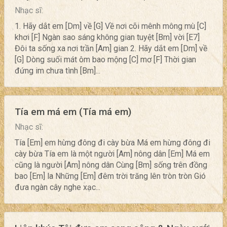
Nhạc sĩ:
1. Hãy dắt em [Dm] về [G] Về nơi cõi mênh mông mù [C]
khơi [F] Ngàn sao sáng không gian tuyệt [Bm] vời [E7]
Đôi ta sống xa nơi trần [Am] gian 2. Hãy dắt em [Dm] về
[G] Dòng suối mát ôm bao mộng [C] mơ [F] Thời gian
đứng im chưa tình [Bm]...
Tía em má em (Tía má em)
Nhạc sĩ:
Tía [Em] em hừng đông đi cày bừa Má em hừng đông đi
cày bừa Tía em là một người [Am] nông dân [Em] Má em
cũng là người [Am] nông dân Cùng [Bm] sống trên đồng
bao [Em] la Những [Em] đêm trời trăng lên tròn tròn Gió
đưa ngàn cây nghe xạc...