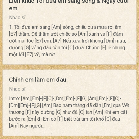
Liên khúc Tôi đưa em sang sông & Ngày cưới
em
Nhạc sĩ:
1. Tôi đưa em sang [Am] sông, chiều xưa mưa rơi âm
[E7] thầm. Để thấm ướt chiếc áo [Am] xanh và [F] đẫm
ướt mái tóc [E7] em. [A7] Nếu xưa trời không [Dm] mưa,
đường [G] vắng đâu cần tôi [C] đưa. Chẳng [F] lẽ chung
một lối [E7] về, mà nỡ...
Chính em làm em đau
Nhạc sĩ:
Intro: [Am][Em]-[F][C]-[Dm][Em]-[F][G] [Am][Em]-[F][C]-
[Dm][Em]-[F][G] [Am] Bao năm tháng đã dần [Em] qua Vết
thương [F] này dường [G] như đã [C] tan [Am] Khi em cất
bước ra [Em] đi Em có [F] biết trái tim tôi khổ [G] đau
[Am] Nay người...