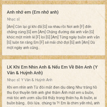
Anh nhớ em (Em nhớ anh)
Nhạc sĩ:
[Am] Còn lại gì khi đã [G] xa nhau rồi Nơi anh [F] đến
chẳng cùng [G] em [Am] Chặng đường dài anh vẫn [G]
khóc một mình lẻ [F] loi [G] [Am] Từng ngày buồn anh vẫn
[G] luôn tin rằng Em [F] sẽ mãi chờ đợi [G] anh [Am] Dù
một ngày anh cũng...
LK Khi Em Nhin Anh & Nếu Em Về Bên Anh (Y
Vân & Huỳnh Anh)
Nhạc sĩ: Y Vân & Huỳnh Anh
Khi em nhìn anh Từ đôi mắt đen dịu dàng Như trăng hồ
thu Đợi thuyền tình anh ghé thăm Ánh mắt em u buồn,
mái tóc anh ươm sầu Đã thấy trong thiên hạ Ai buồn, ai
buồn bằng... Đôi lứa.. chúng ta ?! Em là chim yến nhỏ, anh