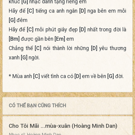
khúc
[G]
nhạc dành tặng riêng em
Hãy để
[C]
tiếng ca anh ngân
[D]
nga bên em mỗi
[G]
đêm
Hãy để
[C]
mỗi phút giây đẹp
[D]
nhất trong đời là
[Bm]
được gần bên
[Em]
em
Chẳng thể
[C]
nói thành lời những
[D]
yêu thương
xanh
[G]
ngời.
* Mùa anh
[C]
viết tình ca có
[D]
em về bên
[G]
đời.
CÓ THỂ BẠN CŨNG THÍCH
Cho Tôi Mãi ...mùa-xuân (Hoàng Minh Dan)
Nhạc sĩ: Hoàng Minh Dan