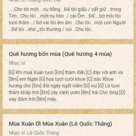
......Cho tôi một ....nụ hồng ...Để tôi giấu / cất giữ ...trong
Tim ...Cho tôi ....một nụ hôn ../ cái Ôm ...Để ....bớ môi tôi
tươi thắm .../ bớ vai tôi êm ắm ...Cho tôi ...một con Người
...Để tôi ...nhớ ,,,tôi thương / vui ...Cho tôi...
Quê hương bốn mùa (Quê hương 4 mùa)
Nhạc sĩ:
[G] Khi muà Xuân tươi [Em] thắm đến [C] đây với anh và
[Bm] em Ngàn [G] hoa tươi cười khoe [C] sắc Khoe
hương cho [Em] đời ngây ngất niềm [D] vui [G] Lá tươi
thắm khắp trời [Em] cây cành ươm [Bm] trái Cho lòng [D]
say đắm trời [Bm] mây...
Mùa Xuân Ơi Mùa Xuân (Lê Quốc Thắng)
Nhạc sĩ: Lê Quốc Thắng