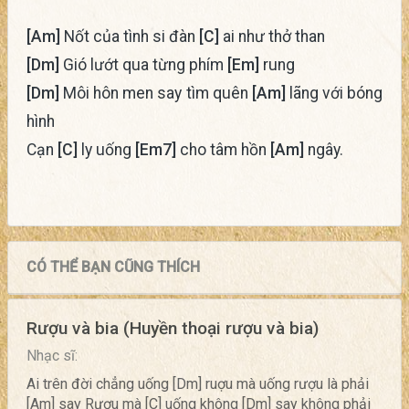
[Am]
Nốt của tình si đàn
[C]
ai như thở than
[Dm]
Gió lướt qua từng phím
[Em]
rung
[Dm]
Môi hôn men say tìm quên
[Am]
lãng với bóng
hình
Cạn
[C]
ly uống
[Em7]
cho tâm hồn
[Am]
ngây.
CÓ THỂ BẠN CŨNG THÍCH
Rượu và bia (Huyền thoại rượu và bia)
Nhạc sĩ:
Ai trên đời chẳng uống [Dm] ruợu mà uống rượu là phải
[Am] say Rượu mà [C] uống không [Dm] say không phải