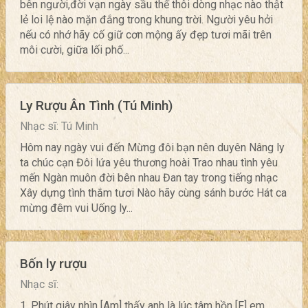
bên người,đời vạn ngày sầu thế thôi dòng nhạc nào thật
lẻ loi lệ nào mặn đắng trong khung trời. Người yêu hởi
nếu có nhớ hãy cố giữ cơn mộng ấy đẹp tươi mãi trên
môi cười, giữa lối phố...
Ly Rượu Ân Tình (Tú Minh)
Nhạc sĩ: Tú Minh
Hôm nay ngày vui đến Mừng đôi bạn nên duyên Nâng ly
ta chúc cạn Đôi lứa yêu thương hoài Trao nhau tình yêu
mến Ngàn muôn đời bên nhau Đan tay trong tiếng nhạc
Xây dựng tình thắm tươi Nào hãy cùng sánh bước Hát ca
mừng đêm vui Uống ly...
Bốn ly rượu
Nhạc sĩ:
1. Phút giây nhìn [Am] thấy anh là lúc tâm hồn [F] em