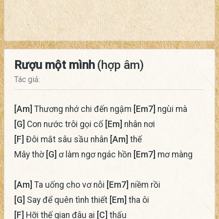
Rượu một mình
(hợp âm)
Tác giả:
[Am]
Thương nhớ chi đến ngậm
[Em7]
ngùi mà
[G]
Con nước trôi gọi cố
[Em]
nhân nơi
[F]
Đôi mắt sâu sầu nhân
[Am]
thế
Mây thờ
[G]
ơ làm ngơ ngác hồn
[Em7]
mơ màng
[Am]
Ta uống cho vơ nỗi
[Em7]
niềm rồi
[G]
Say để quên tình thiết
[Em]
tha ôi
[F]
Hỡi thế gian đâu ai
[C]
thấu