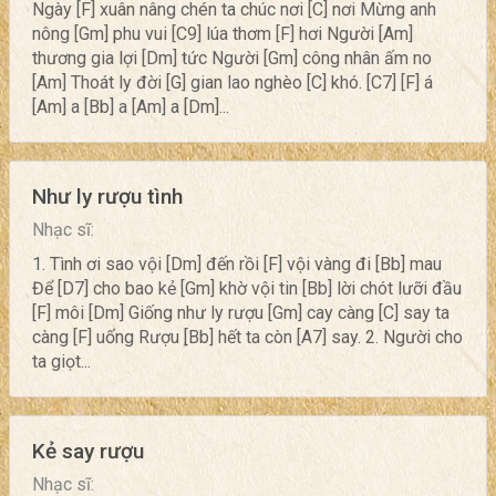
Ngày [F] xuân nâng chén ta chúc nơi [C] nơi Mừng anh
nông [Gm] phu vui [C9] lúa thơm [F] hơi Người [Am]
thương gia lợi [Dm] tức Người [Gm] công nhân ấm no
[Am] Thoát ly đời [G] gian lao nghèo [C] khó. [C7] [F] á
[Am] a [Bb] a [Am] a [Dm]...
Như ly rượu tình
Nhạc sĩ:
1. Tình ơi sao vội [Dm] đến rồi [F] vội vàng đi [Bb] mau
Để [D7] cho bao kẻ [Gm] khờ vội tin [Bb] lời chót lưỡi đầu
[F] môi [Dm] Giống như ly rượu [Gm] cay càng [C] say ta
càng [F] uống Rượu [Bb] hết ta còn [A7] say. 2. Người cho
ta giọt...
Kẻ say rượu
Nhạc sĩ: