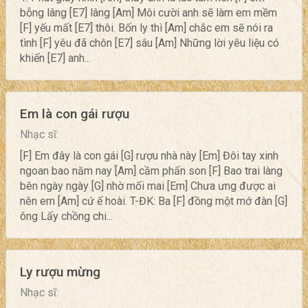
bỗng lâng [E7] lâng [Am] Môi cười anh sẽ làm em mềm
[F] yếu mất [E7] thôi. Bốn ly thì [Am] chắc em sẽ nói ra
tình [F] yêu đã chôn [E7] sâu [Am] Những lời yêu liệu có
khiến [E7] anh...
Em là con gái rượu
Nhạc sĩ:
[F] Em đây là con gái [G] rượu nhà này [Em] Đôi tay xinh
ngoan bao năm nay [Am] cầm phấn son [F] Bao trai làng
bên ngày ngày [G] nhờ mối mai [Em] Chưa ưng được ai
nên em [Am] cứ ế hoài. T-ĐK: Ba [F] đồng một mớ đàn [G]
ông Lấy chồng chi...
Ly rượu mừng
Nhạc sĩ: