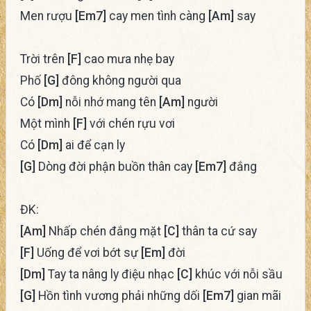
Men rượu
[Em7]
cay men tình càng
[Am]
say
Trời trên
[F]
cao mưa nhẹ bay
Phố
[G]
đông không người qua
Có
[Dm]
nỗi nhớ mang tên
[Am]
người
Một mình
[F]
với chén rựu vơi
Có
[Dm]
ai để cạn ly
[G]
Dòng đời phận buồn thân cay
[Em7]
đắng
ĐK:
[Am]
Nhấp chén đắng mặt
[C]
thân ta cứ say
[F]
Uống để vơi bớt sự
[Em]
đời
[Dm]
Tay ta nâng ly điệu nhạc
[C]
khúc với nỗi sầu
[G]
Hồn tình vương phải những dối
[Em7]
gian mãi