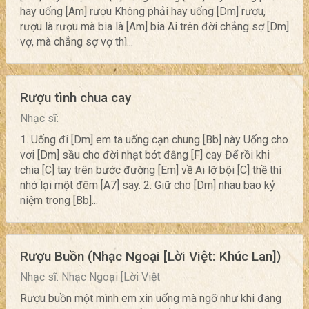
hay uống [Am] rượu Không phải hay uống [Dm] rượu,
rượu là rượu mà bia là [Am] bia Ai trên đời chẳng sợ [Dm]
vợ, mà chẳng sợ vợ thì...
Rượu tình chua cay
Nhạc sĩ:
1. Uống đi [Dm] em ta uống cạn chung [Bb] này Uống cho
vơi [Dm] sầu cho đời nhạt bớt đắng [F] cay Để rồi khi
chia [C] tay trên bước đường [Em] về Ai lỡ bội [C] thề thì
nhớ lại một đêm [A7] say. 2. Giữ cho [Dm] nhau bao kỷ
niệm trong [Bb]...
Rượu Buồn (Nhạc Ngoại [Lời Việt: Khúc Lan])
Nhạc sĩ: Nhạc Ngoại [Lời Việt
Rượu buồn một mình em xin uống mà ngỡ như khi đang