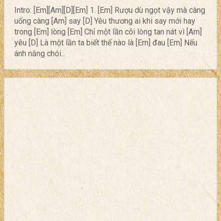
Intro: [Em][Am][D][Em] 1. [Em] Rượu dù ngọt vậy mà càng
uống càng [Am] say [D] Yêu thương ai khi say mới hay
trong [Em] lòng [Em] Chỉ một lần cõi lòng tan nát vì [Am]
yêu [D] Là một lần ta biết thế nào là [Em] đau [Em] Nếu
ánh năng chói...