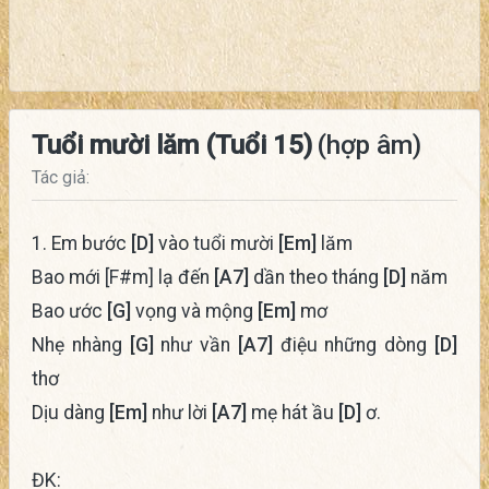
Tuổi mười lăm (Tuổi 15)
(hợp âm)
Tác giả:
1. Em bước
[D]
vào tuổi mười
[Em]
lăm
Bao mới [F#m] lạ đến
[A7]
dần theo tháng
[D]
năm
Bao ước
[G]
vọng và mộng
[Em]
mơ
Nhẹ nhàng
[G]
như vần
[A7]
điệu những dòng
[D]
thơ
Dịu dàng
[Em]
như lời
[A7]
mẹ hát ầu
[D]
ơ.
ĐK: