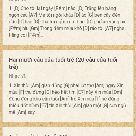
1. [D] Cho tôi lại ngày [F#m] nào, [D] Trăng lên bằng
ngọn cau [A7] Me tôi ngồi khâu [D] áo [G] bên cây đèn
dầu [D] hao [G] Cha tôi ngồi xem báo, [D] phố xá vắng hiu
[F#m] hiu [Gm] Trong đêm mùa khô [D] ráo tôi [A7] nghe
tiếng còi [F#m]...
Hai mươi câu của tuổi trẻ (20 câu của tuổi
trẻ)
Nhạc sĩ:
1. Xin thời [Am] gian đừng [G] phai lạt thơ [Am] ngây Xin
mùa [F] thu đừng [G] héo hắt tim [E7] này Xin mùa [Dm]
đông đừng khô cằn tuổi [Am] trẻ Xin mùa [F] hè đừng
thiêu đốt niềm [E7] tin Xin thời [Am] gian một [G] cơn ngủ
mê [Am] say...