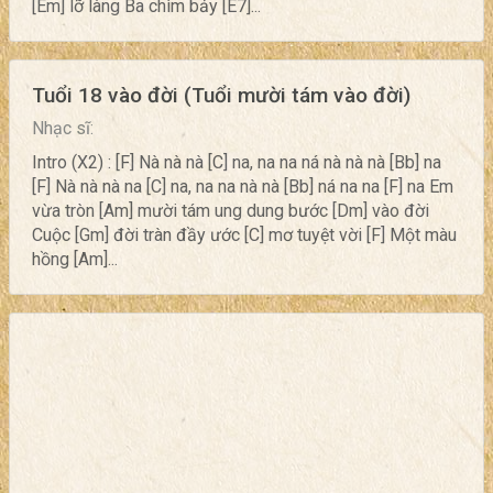
[Em] lỡ làng Ba chìm bảy [E7]...
Tuổi 18 vào đời (Tuổi mười tám vào đời)
Nhạc sĩ:
Intro (X2) : [F] Nà nà nà [C] na, na na ná nà nà nà [Bb] na
[F] Nà nà nà na [C] na, na na nà nà [Bb] ná na na [F] na Em
vừa tròn [Am] mười tám ung dung bước [Dm] vào đời
Cuộc [Gm] đời tràn đầy ước [C] mơ tuyệt vời [F] Một màu
hồng [Am]...