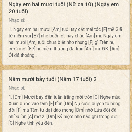
Ngày em hai mươi tuổi (Nữ ca 10) (Ngày em
20 tuổi)
Nhạc sĩ:
1. Ngày em hai mươi [Am] tuổi tay cắt mái tóc [F] thề Giã
từ niềm vui [E7] nhé buồn ơi, hãy chào [Am] mi. Ngày em
hai mươi [Am] tuổi chưa biết nhớ nhung [F] gì Trên nụ
cười mới [E7] hé niềm thương đã tràn [Am] mi. ĐK: [Am]
Ôi đã thoáng...
Năm mười bảy tuổi (Năm 17 tuổi) 2
Nhạc sĩ:
1. [Dm] Mười bảy đến tuần trăng mới tròn [C] Nghe mùa
Xuân bước vào tâm [F] hồn [Dm] Nụ cười duyên tô hồng
đôi [F] má Tâm tư dạt dào mong [Dm] nhớ Lứa đôi đã
nhiều lần [A] mơ 2. [Dm] Kỷ niệm nhớ nào ghi trong đời
[C] Nghe tình yêu đến...