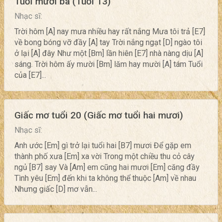
Tuổi mười ba (Tuổi 13)
Nhạc sĩ:
Trời hôm [A] nay mưa nhiều hay rất nắng Mưa tôi trả [E7]
về bong bóng vỡ đầy [A] tay Trời nắng ngạt [D] ngào tôi
ở lại [A] đây Như một [Bm] lần hiên [E7] nhà nàng dịu [A]
sáng. Trời hôm ấy mười [Bm] lăm hay mười [A] tám Tuổi
của [E7]...
Giấc mơ tuổi 20 (Giấc mơ tuổi hai mươi)
Nhạc sĩ:
Anh ước [Em] gì trở lại tuổi hai [B7] mươi Để gặp em
thành phố xưa [Em] xa vời Trong một chiều thu cỏ cây
ngủ [B7] say Và [Am] em cũng hai mươi [Em] căng đầy
Tình yêu [Em] đến khi ta không thể thuộc [Am] về nhau
Nhưng giấc [D] mơ vẫn...