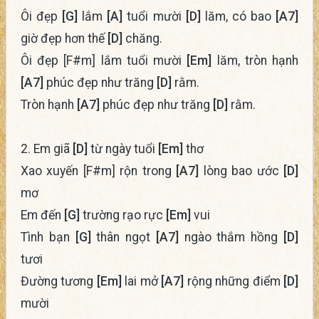
Ôi đẹp
[G]
lắm
[A]
tuổi mười
[D]
lăm, có bao
[A7]
giờ đẹp hơn thế
[D]
chăng.
Ôi đẹp [F#m] lắm tuổi mười
[Em]
lăm, tròn hạnh
[A7]
phúc đẹp như trăng
[D]
rằm.
Tròn hạnh
[A7]
phúc đẹp như trăng
[D]
rằm.
2. Em giã
[D]
từ ngày tuổi
[Em]
thơ
Xao xuyến [F#m] rộn trong
[A7]
lòng bao ước
[D]
mơ
Em đến
[G]
trường rạo rực
[Em]
vui
Tình bạn
[G]
thân ngọt
[A7]
ngào thắm hồng
[D]
tươi
Đường tương
[Em]
lai mở
[A7]
rộng những điểm
[D]
mười