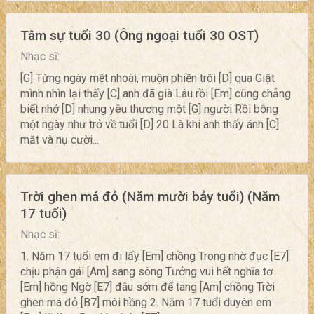
Tâm sự tuổi 30 (Ông ngoại tuổi 30 OST)
Nhạc sĩ:
[G] Từng ngày mệt nhoài, muộn phiền trôi [D] qua Giật
mình nhìn lại thấy [C] anh đã già Lâu rồi [Em] cũng chẳng
biết nhớ [D] nhung yêu thương một [G] người Rồi bỗng
một ngày như trở về tuổi [D] 20 Là khi anh thấy ánh [C]
mắt và nụ cười...
Trời ghen má đỏ (Năm mười bảy tuổi) (Năm
17 tuổi)
Nhạc sĩ:
1. Năm 17 tuổi em đi lấy [Em] chồng Trong nhờ đục [E7]
chịu phận gái [Am] sang sông Tưởng vui hết nghĩa tơ
[Em] hồng Ngờ [E7] đâu sớm để tang [Am] chồng Trời
ghen má đỏ [B7] môi hồng 2. Năm 17 tuổi duyên em