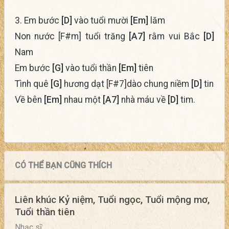
3. Em bước
[D]
vào tuổi mười
[Em]
lăm
Non nước [F#m] tuổi trăng
[A7]
rằm vui Bắc
[D]
Nam
Em bước
[G]
vào tuổi thần
[Em]
tiên
Tình quê
[G]
hương dạt [F#7]dào chung niềm
[D]
tin
Về bên
[Em]
nhau một
[A7]
nhà máu về
[D]
tim.
CÓ THỂ BẠN CŨNG THÍCH
Liên khúc Kỷ niệm, Tuổi ngọc, Tuổi mộng mơ,
Tuổi thần tiên
Nhạc sĩ: