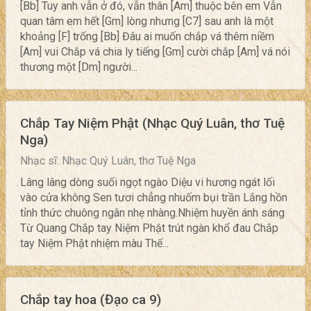
[Bb] Tuy anh vẫn ở đó, vẫn thân [Am] thuộc bên em Vẫn
quan tâm em hết [Gm] lòng nhưng [C7] sau anh là một
khoảng [F] trống [Bb] Đâu ai muốn chắp vá thêm niềm
[Am] vui Chắp vá chia ly tiếng [Gm] cười chắp [Am] vá nói
thương một [Dm] người...
Chắp Tay Niệm Phật (Nhạc Quý Luân, thơ Tuệ
Nga)
Nhạc sĩ: Nhạc Quý Luân, thơ Tuệ Nga
Lâng lâng dòng suối ngọt ngào Diệu vi hương ngát lối
vào cửa không Sen tươi chẳng nhuốm bụi trần Lắng hồn
tỉnh thức chuông ngân nhẹ nhàng.Nhiệm huyền ánh sáng
Từ Quang Chắp tay Niệm Phật trút ngàn khổ đau Chắp
tay Niệm Phật nhiệm màu Thế...
Chắp tay hoa (Đạo ca 9)