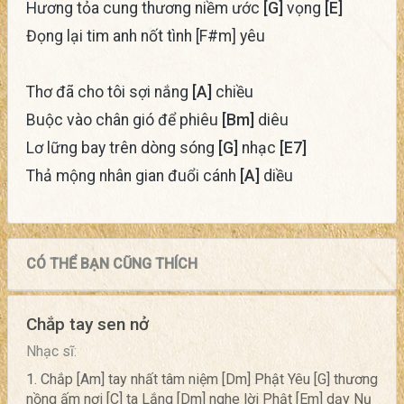
Hương tỏa cung thương niềm ước
[G]
vọng
[E]
Đọng lại tim anh nốt tình [F#m] yêu
Thơ đã cho tôi sợi nắng
[A]
chiều
Buộc vào chân gió để phiêu
[Bm]
diêu
Lơ lững bay trên dòng sóng
[G]
nhạc
[E7]
Thả mộng nhân gian đuổi cánh
[A]
diều
CÓ THỂ BẠN CŨNG THÍCH
Chắp tay sen nở
Nhạc sĩ:
1. Chắp [Am] tay nhất tâm niệm [Dm] Phật Yêu [G] thương
nồng ấm nơi [C] ta Lắng [Dm] nghe lời Phật [Em] dạy Nụ