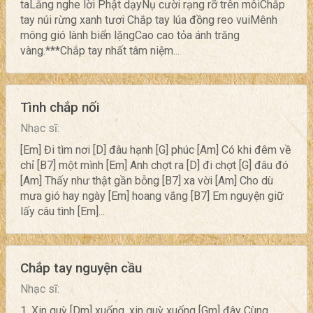
taLắng nghe lời Phật dạyNụ cười rạng rỡ trên môiChắp
tay núi rừng xanh tươi Chắp tay lúa đồng reo vuiMênh
mông gió lành biển lặngCao cao tỏa ánh trăng
vàng.***Chắp tay nhất tâm niệm...
Tình chắp nối
Nhạc sĩ:
[Em] Đi tìm nơi [D] đâu hạnh [G] phúc [Am] Có khi đêm về
chỉ [B7] một mình [Em] Anh chợt ra [D] đi chợt [G] đâu đó
[Am] Thấy như thật gần bỗng [B7] xa vời [Am] Cho dù
mưa gió hay ngày [Em] hoang vắng [B7] Em nguyện giữ
lấy câu tình [Em]...
Chắp tay nguyện cầu
Nhạc sĩ:
1. Xin quỳ [Dm] xuống, xin quỳ xuống [Gm] đây Cùng