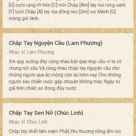
[G] cười rạng rỡ trên [C] môi Chắp [Am] tay núi rừng xanh
[F] tươi Chắp [A] tay lúa đồng reo [Dm] vui Mênh [G]
mông gió lành...
Chắp Tay Nguyện Cầu (Lam Phương)
Nhạc sĩ: Lam Phương
Xin quỳ xuống đây cùng nhau bắt qua nhịp cầu vì ta có
chung nỗi sầu Và cùng nhau chắp tay nguyện cầu cho
những người qua ác mộng còn lại hôm nay Cho những
người sau chiến cuộc gặp chuyện không may Ngày từ
giã trên chiếc xe đong đầy nước...
Chắp Tay Sen Nở (Chúc Linh)
Nhạc sĩ: Chúc Linh
Chắp tay nhất tâm niệm Phật,Yêu thương nồng ấm nơi