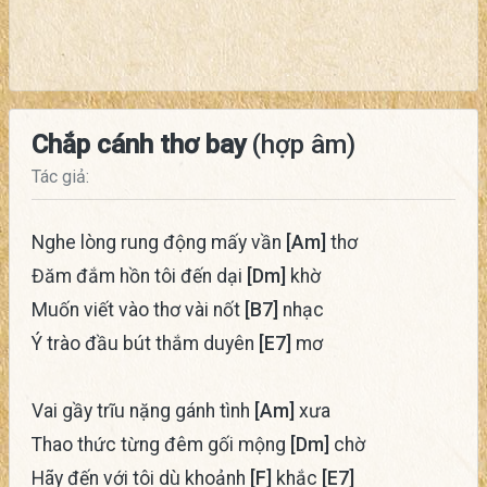
Chắp cánh thơ bay
(hợp âm)
Tác giả:
Nghe lòng rung động mấy vần
[Am]
thơ
Đăm đắm hồn tôi đến dại
[Dm]
khờ
Muốn viết vào thơ vài nốt
[B7]
nhạc
Ý trào đầu bút thắm duyên
[E7]
mơ
Vai gầy trĩu nặng gánh tình
[Am]
xưa
Thao thức từng đêm gối mộng
[Dm]
chờ
Hãy đến với tôi dù khoảnh
[F]
khắc
[E7]