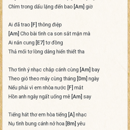
Chìm trong dấu lặng đến bao
[Am]
giờ
Ai đã trao
[F]
thông điệp
[Am]
Cho bài tình ca son sắt mặn mà
Ai nắn cung
[E7]
tơ đồng
Thả mối tơ lòng dâng hiến thiết tha
Thơ tình ý nhạc chắp cánh cùng
[Am]
bay
Theo gió theo mây cùng tháng
[Dm]
ngày
Nếu phải vì em nhòa nước
[F]
mắt
Hồn anh ngây ngất uống mê
[Am]
say
Tiếng hát thơ em hòa tiếng
[A]
nhạc
Nụ tình bung cánh nở hoa
[Bm]
yêu