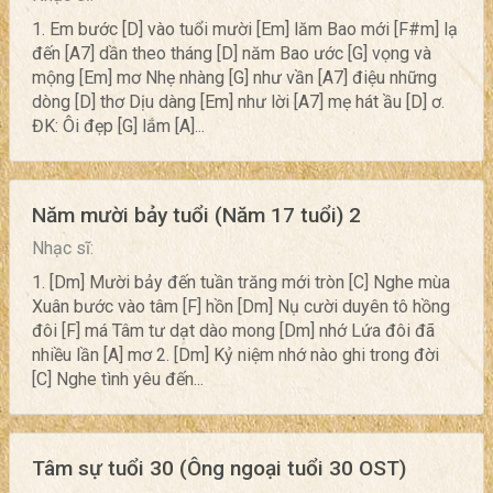
1. Em bước [D] vào tuổi mười [Em] lăm Bao mới [F#m] lạ
đến [A7] dần theo tháng [D] năm Bao ước [G] vọng và
mộng [Em] mơ Nhẹ nhàng [G] như vần [A7] điệu những
dòng [D] thơ Dịu dàng [Em] như lời [A7] mẹ hát ầu [D] ơ.
ĐK: Ôi đẹp [G] lắm [A]...
Năm mười bảy tuổi (Năm 17 tuổi) 2
Nhạc sĩ:
1. [Dm] Mười bảy đến tuần trăng mới tròn [C] Nghe mùa
Xuân bước vào tâm [F] hồn [Dm] Nụ cười duyên tô hồng
đôi [F] má Tâm tư dạt dào mong [Dm] nhớ Lứa đôi đã
nhiều lần [A] mơ 2. [Dm] Kỷ niệm nhớ nào ghi trong đời
[C] Nghe tình yêu đến...
Tâm sự tuổi 30 (Ông ngoại tuổi 30 OST)