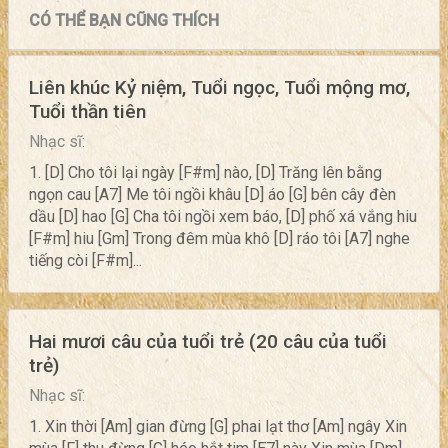
CÓ THỂ BẠN CŨNG THÍCH
Liên khúc Kỷ niệm, Tuổi ngọc, Tuổi mộng mơ,
Tuổi thần tiên
Nhạc sĩ:
1. [D] Cho tôi lại ngày [F#m] nào, [D] Trăng lên bằng
ngọn cau [A7] Me tôi ngồi khâu [D] áo [G] bên cây đèn
dầu [D] hao [G] Cha tôi ngồi xem báo, [D] phố xá vắng hiu
[F#m] hiu [Gm] Trong đêm mùa khô [D] ráo tôi [A7] nghe
tiếng còi [F#m]...
Hai mươi câu của tuổi trẻ (20 câu của tuổi
trẻ)
Nhạc sĩ:
1. Xin thời [Am] gian đừng [G] phai lạt thơ [Am] ngây Xin