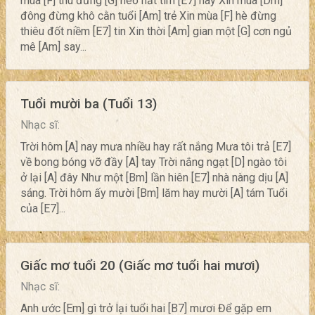
mùa [F] thu đừng [G] héo hắt tim [E7] này Xin mùa [Dm]
đông đừng khô cằn tuổi [Am] trẻ Xin mùa [F] hè đừng
thiêu đốt niềm [E7] tin Xin thời [Am] gian một [G] cơn ngủ
mê [Am] say...
Tuổi mười ba (Tuổi 13)
Nhạc sĩ:
Trời hôm [A] nay mưa nhiều hay rất nắng Mưa tôi trả [E7]
về bong bóng vỡ đầy [A] tay Trời nắng ngạt [D] ngào tôi
ở lại [A] đây Như một [Bm] lần hiên [E7] nhà nàng dịu [A]
sáng. Trời hôm ấy mười [Bm] lăm hay mười [A] tám Tuổi
của [E7]...
Giấc mơ tuổi 20 (Giấc mơ tuổi hai mươi)
Nhạc sĩ:
Anh ước [Em] gì trở lại tuổi hai [B7] mươi Để gặp em