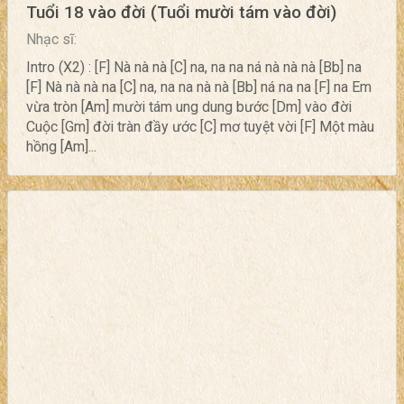
Tuổi 18 vào đời (Tuổi mười tám vào đời)
Nhạc sĩ:
Intro (X2) : [F] Nà nà nà [C] na, na na ná nà nà nà [Bb] na
[F] Nà nà nà na [C] na, na na nà nà [Bb] ná na na [F] na Em
vừa tròn [Am] mười tám ung dung bước [Dm] vào đời
Cuộc [Gm] đời tràn đầy ước [C] mơ tuyệt vời [F] Một màu
hồng [Am]...