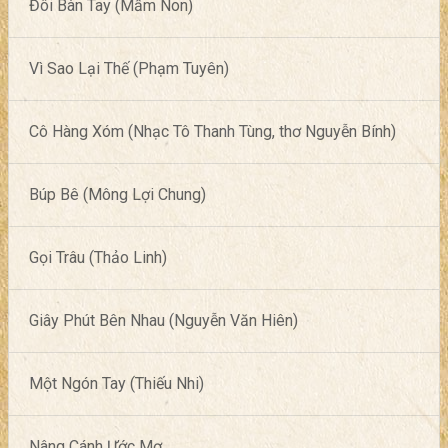
Đôi Bàn Tay (Mầm Non)
Vì Sao Lại Thế (Phạm Tuyên)
Cô Hàng Xóm (Nhạc Tô Thanh Tùng, thơ Nguyễn Bính)
Búp Bê (Mông Lợi Chung)
Gọi Trâu (Thảo Linh)
Giây Phút Bên Nhau (Nguyễn Văn Hiên)
Một Ngón Tay (Thiếu Nhi)
Nâng Cánh Ước Mơ