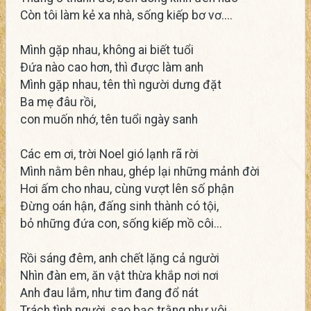
Còn tôi làm kẻ xa nhà, sống kiếp bơ vơ....
Mình gặp nhau, không ai biết tuổi
Đứa nào cao hơn, thì được làm anh
Mình gặp nhau, tên thì người dưng đặt
Ba mẹ đâu rồi,
con muốn nhớ, tên tuổi ngày sanh
Các em ơi, trời Noel gió lạnh rã rời
Mình nằm bên nhau, ghép lại những mảnh đời
Hơi ấm cho nhau, cùng vượt lên số phận
Đừng oán hận, đấng sinh thành có tội,
bỏ những đứa con, sống kiếp mồ côi...
Rồi sáng đêm, anh chết lặng cả người
Nhìn đàn em, ăn vật thừa khắp nơi nơi
Anh đau lắm, như tim đang đổ nát
Trách tình người, sao bạc trằng như vôi..