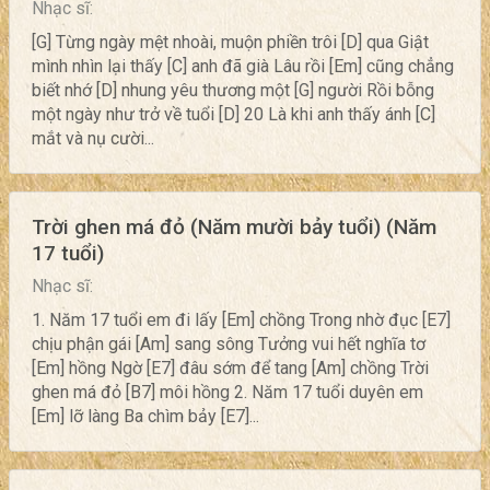
Nhạc sĩ:
[G] Từng ngày mệt nhoài, muộn phiền trôi [D] qua Giật
mình nhìn lại thấy [C] anh đã già Lâu rồi [Em] cũng chẳng
biết nhớ [D] nhung yêu thương một [G] người Rồi bỗng
một ngày như trở về tuổi [D] 20 Là khi anh thấy ánh [C]
mắt và nụ cười...
Trời ghen má đỏ (Năm mười bảy tuổi) (Năm
17 tuổi)
Nhạc sĩ:
1. Năm 17 tuổi em đi lấy [Em] chồng Trong nhờ đục [E7]
chịu phận gái [Am] sang sông Tưởng vui hết nghĩa tơ
[Em] hồng Ngờ [E7] đâu sớm để tang [Am] chồng Trời
ghen má đỏ [B7] môi hồng 2. Năm 17 tuổi duyên em
[Em] lỡ làng Ba chìm bảy [E7]...