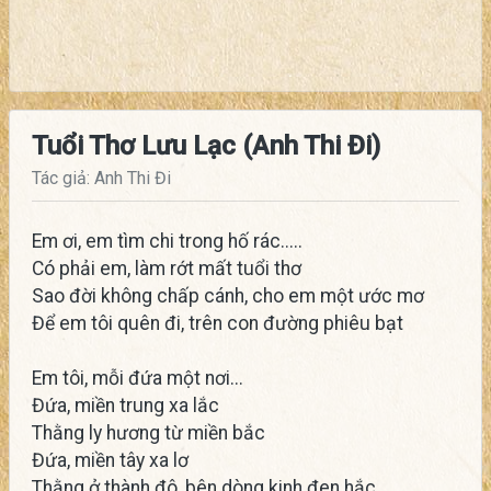
Tuổi Thơ Lưu Lạc (Anh Thi Đi)
Tác giả: Anh Thi Đi
Em ơi, em tìm chi trong hố rác.....
Có phải em, làm rớt mất tuổi thơ
Sao đời không chấp cánh, cho em một ước mơ
Để em tôi quên đi, trên con đường phiêu bạt
Em tôi, mỗi đứa một nơi...
Đứa, miền trung xa lắc
Thằng ly hương từ miền bắc
Đứa, miền tây xa lơ
Thằng ở thành đô, bên dòng kinh đen hắc