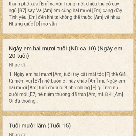
thành phố xưa [Em] xa vời Trong một chiều thu cỏ cây
ngủ [B7] say Và [Am] em cũng hai mươi [Em] căng đầy
Tình yêu [Em] đến khi ta không thể thuộc [Am] về nhau
Nhưng giấc [D] mơ vẫn...
Ngày em hai mươi tuổi (Nữ ca 10) (Ngày em
20 tuổi)
Nhạc sĩ:
1. Ngày em hai mươi [Am] tuổi tay cắt mái tóc [F] thề Giã
từ niềm vui [E7] nhé buồn ơi, hãy chào [Am] mi. Ngày em
hai mươi [Am] tuổi chưa biết nhớ nhung [F] gì Trên nụ
cười mới [E7] hé niềm thương đã tràn [Am] mi. ĐK: [Am]
Ôi đã thoáng...
Tuổi mười lăm (Tuổi 15)
Nhạc sĩ: