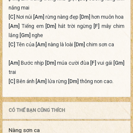
nắng mai
[C]
Nơi núi
[Am]
rừng nàng đẹp
[Dm]
hơn muôn hoa
[Am]
Tiếng em
[Dm]
hát trời ngừng
[F]
mây chim
lắng
[Gm]
nghe
[C]
Tên của
[Am]
nàng là loài
[Dm]
chim sơn ca
[Am]
Bước nhịp
[Dm]
múa cười đùa
[F]
vui gái
[Gm]
trai
[C]
Bên ánh
[Am]
lửa rừng
[Dm]
thông non cao.
CÓ THỂ BẠN CŨNG THÍCH
Nàng sơn ca