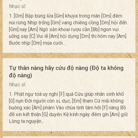
Nhạc sĩ:
1. [Dm] Bập bùng lửa [Gm] khuya trong màn [Dm] đêm
núi rừng Nhịp trống [Gm] vang chiêng cồng [Dm] hội đến
[Gm] nay [Am] Ngô sắn khoai rượu cần [Bb] ngon vui
uống say [C] Vui lễ [Am] hội dựng [Dm] thi hôm nay [Am]
Bước nhịp [Dm] múa cười...
Tự thân nàng hãy cứu độ nàng (Độ ta không
độ nàng)
Nhạc sĩ:
1. Phật ngự toà uy nghi [F] quá Cứu giúp nhân sinh khổ
[G] nạn Đời người còn si, dục, [Em] tham Cứ mãi không
buông xác [Am] phàm Vào chùa tịnh tâm hỡi [F] nàng Bồ
đề xin kết thiện [G] duyên Kệ kinh ngày đêm gìn [Am] giữ
Lòng ta nguyện...