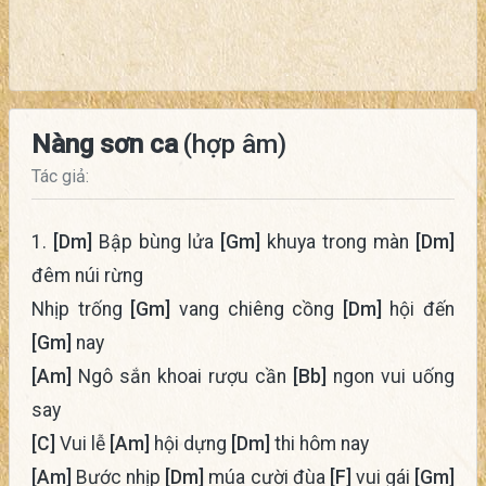
Nàng sơn ca
(hợp âm)
Tác giả:
1.
[Dm]
Bập bùng lửa
[Gm]
khuya trong màn
[Dm]
đêm núi rừng
Nhịp trống
[Gm]
vang chiêng cồng
[Dm]
hội đến
[Gm]
nay
[Am]
Ngô sắn khoai rượu cần
[Bb]
ngon vui uống
say
[C]
Vui lễ
[Am]
hội dựng
[Dm]
thi hôm nay
[Am]
Bước nhịp
[Dm]
múa cười đùa
[F]
vui gái
[Gm]