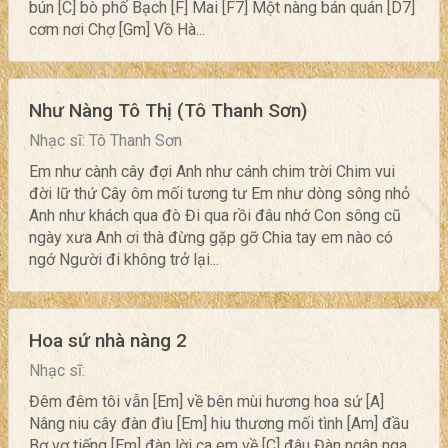
bún [C] bò phố Bạch [F] Mai [F7] Một nàng bán quán [D7]
cơm nơi Chợ [Gm] Vồ Hà...
Như Nàng Tô Thị (Tô Thanh Sơn)
Nhạc sĩ: Tô Thanh Sơn
Em như cành cây đợi Anh như cánh chim trời Chim vui
đời lữ thứ Cây ôm mối tương tư Em như dòng sông nhỏ
Anh như khách qua đò Đi qua rồi đâu nhớ Con sông cũ
ngày xưa Anh ơi thà đừng gặp gỡ Chia tay em nào có
ngớ Người đi không trở lại...
Hoa sứ nhà nàng 2
Nhạc sĩ:
Đêm đêm tôi vẫn [Em] về bên mùi hương hoa sứ [A]
Nâng niu cây đàn đìu [Em] hiu thương mối tình [Am] đầu
Bơ vơ tiếng [Em] đàn lời ca em về [C] đâu Đàn ngân nga