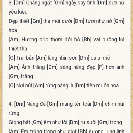
3.
[Dm]
Chàng ngất
[Gm]
ngây say tình
[Dm]
sơn nữ
yêu kiều
Đẹp thiết
[Gm]
tha môi cười
[Dm]
tươi như nở
[Gm]
hoa
[Am]
Hương bốc thơm đôi bờ
[Bb]
vai buông lơi
thiết tha
[C]
Trai bản
[Am]
làng nhìn sơn
[Dm]
ca si mê
[Am]
Ánh trăng
[Dm]
sáng nàng đẹp
[F]
hơn ánh
[Gm]
trăng
[C]
Nơi núi
[Am]
rừng nàng là
[Dm]
tiên muôn hoa.
4.
[Dm]
Nàng đã
[Gm]
mang tên loài
[Dm]
chim núi
rừng
Giọng hát
[Gm]
êm như lời
[Dm]
ru suối
[Gm]
trong
[Am]
Em trắng trong như giọt
[Bb]
sương lung linh