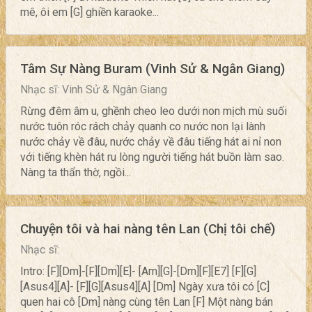
mê, ôi em [G] ghiền karaoke...
Tâm Sự Nàng Buram (Vinh Sử & Ngân Giang)
Nhạc sĩ: Vinh Sử & Ngân Giang
Rừng đêm âm u, ghềnh cheo leo dưới non mịch mù suối
nước tuôn róc rách chảy quanh co nước non lại lành
nước chảy về đâu, nước chảy về đâu tiếng hát ai nỉ non
với tiếng khèn hát ru lòng người tiếng hát buồn làm sao.
Nàng ta thẩn thờ, ngồi...
Chuyện tôi và hai nàng tên Lan (Chị tôi chế)
Nhạc sĩ:
Intro: [F][Dm]-[F][Dm][E]- [Am][G]-[Dm][F][E7] [F][G]
[Asus4][A]- [F][G][Asus4][A] [Dm] Ngày xưa tôi có [C]
quen hai cô [Dm] nàng cùng tên Lan [F] Một nàng bán