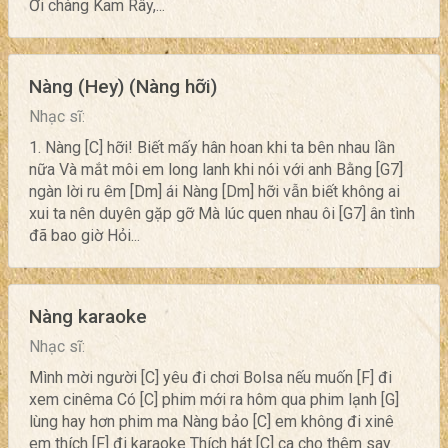
Ơi chàng Kam Rây,...
Nàng (Hey) (Nàng hỡi)
Nhạc sĩ:
1. Nàng [C] hỡi! Biết mấy hân hoan khi ta bên nhau lần
nữa Và mắt môi em long lanh khi nói với anh Bằng [G7]
ngàn lời ru êm [Dm] ái Nàng [Dm] hỡi vẫn biết không ai
xui ta nên duyên gặp gỡ Mà lúc quen nhau ôi [G7] ân tình
đã bao giờ Hỏi...
Nàng karaoke
Nhạc sĩ:
Mình mời người [C] yêu đi chơi Bolsa nếu muốn [F] đi
xem cinêma Có [C] phim mới ra hôm qua phim lạnh [G]
lùng hay hơn phim ma Nàng bảo [C] em không đi xinê
em thích [F] đi karaoke Thích hát [C] ca cho thêm say