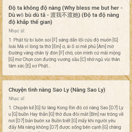
Độ ta không độ nàng (Why bless me but her -
Dù wǒ bù dù tā - 渡我不渡她) (Độ ta độ nàng
độ khắp thế gian)
Nhạc sĩ:
1. Phật từ bi luôn soi [F] sáng dẫn lối cứu độ muôn [G]
loài Mà vì lòng ta thờ [Em] ơ, ái ố si mê phủ [Am] mờ
Đường vàng chân lý đón [F] chờ, còn mình cứ mãi mộng
[G] mơ Chọn con đường vương sầu [C] nhớ ngủ vùi thân
tâm xác [E] xơ Phật...
Chuyện tình nàng Sao Ly (Nàng Sao Ly)
Nhạc sĩ:
1. Chuyện kể [G] từ làng Kong Rin đó có nàng Sao [D7] Ly
u [G] buồn Hay thẫn [G] thờ đưa đôi mắt [Bm] nai trông về
nơi [D7] bản buôn xa Buồn biết [G] mấy khi người yêu
đấy Mà nàng không [D7] được sống bên cạnh [G] chàng