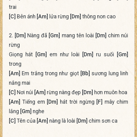
trai
[C]
Bên ánh
[Am]
lửa rừng
[Dm]
thông non cao
2.
[Dm]
Nàng đã
[Gm]
mang tên loài
[Dm]
chim núi
rừng
Giọng hát
[Gm]
em như loài
[Dm]
ru suối
[Gm]
trong
[Am]
Em trắng trong như giọt
[Bb]
sương lung linh
nắng mai
[C]
Nơi núi
[Am]
rừng nàng đẹp
[Dm]
hơn muôn hoa
[Am]
Tiếng em
[Dm]
hát trời ngừng
[F]
mây chim
lắng
[Gm]
nghe
[C]
Tên của
[Am]
nàng là loài
[Dm]
chim sơn ca